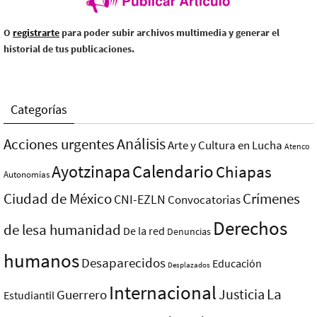
O
registrarte
para poder subir archivos multimedia y generar el
historial de tus publicaciones.
Categorías
Análisis
Acciones urgentes
Arte y Cultura en Lucha
Atenco
Ayotzinapa
Calendario
Chiapas
Autonomías
Ciudad de México
Crímenes
CNI-EZLN
Convocatorias
Derechos
de lesa humanidad
De la red
Denuncias
humanos
Desaparecidos
Educación
Desplazados
Internacional
La
Justicia
Guerrero
Estudiantil