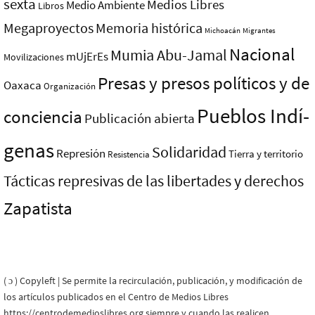
sexta
Medios Libres
Medio Ambiente
Libros
Megaproyectos
Memoria histórica
Michoacán
Migrantes
Nacional
Mumia Abu-Jamal
mUjErEs
Movilizaciones
Presas y presos polí­ticos y de
Oaxaca
Organización
Pueblos Indí­
conciencia
Publicación abierta
genas
Solidaridad
Represión
Tierra y territorio
Resistencia
Tácticas represivas de las libertades y derechos
Zapatista
( ɔ ) Copyleft | Se permite la recirculación, publicación, y modificación de
los artículos publicados en el Centro de Medios Libres
https://centrodemedioslibres.org siempre y cuando las realicen