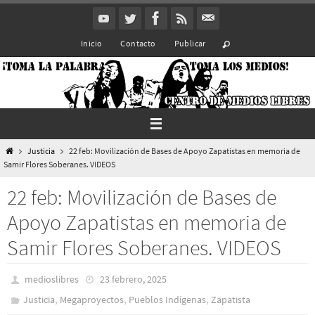
Ir
al
Inicio
Contacto
Publicar
contenido
Inicio
Justicia
22 feb: Movilización de Bases de Apoyo Zapatistas en memoria de
Samir Flores Soberanes. VIDEOS
22 feb: Movilización de Bases de
Apoyo Zapatistas en memoria de
Samir Flores Soberanes. VIDEOS
medioslibres
23 febrero, 2025
,
,
,
Justicia
Megaproyectos
Pueblos Indí­genas
Zapatista