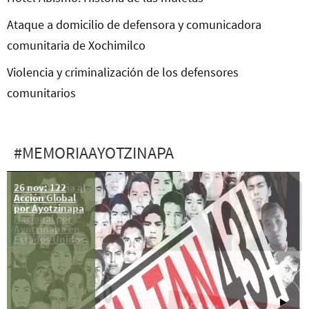
Ataque a domicilio de defensora y comunicadora
comunitaria de Xochimilco
Violencia y criminalización de los defensores
comunitarios
#MEMORIAAYOTZINAPA
Convocatoria al
26 nov: 122
Primer
Acción Global
Encuentro
por Ayotzinapa
Nacional por
Ayotzinapa en
Estados Unidos.