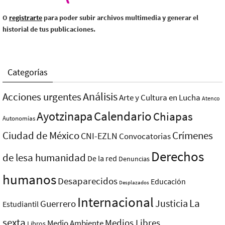
O
registrarte
para poder subir archivos multimedia y generar el
historial de tus publicaciones.
Categorías
Análisis
Acciones urgentes
Arte y Cultura en Lucha
Atenco
Ayotzinapa
Calendario
Chiapas
Autonomías
Ciudad de México
Crímenes
CNI-EZLN
Convocatorias
Derechos
de lesa humanidad
De la red
Denuncias
humanos
Desaparecidos
Educación
Desplazados
Internacional
La
Justicia
Guerrero
Estudiantil
sexta
Medios Libres
Medio Ambiente
Libros