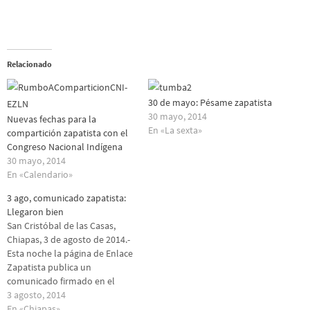
Relacionado
30 de mayo: Pésame zapatista
30 mayo, 2014
Nuevas fechas para la
En «La sexta»
compartición zapatista con el
Congreso Nacional Indígena
30 mayo, 2014
En «Calendario»
3 ago, comunicado zapatista:
Llegaron bien
San Cristóbal de las Casas,
Chiapas, 3 de agosto de 2014.-
Esta noche la página de Enlace
Zapatista publica un
comunicado firmado en el
Caracol de La Realidad por el
3 agosto, 2014
Subcomandante Insurgente
En «Chiapas»