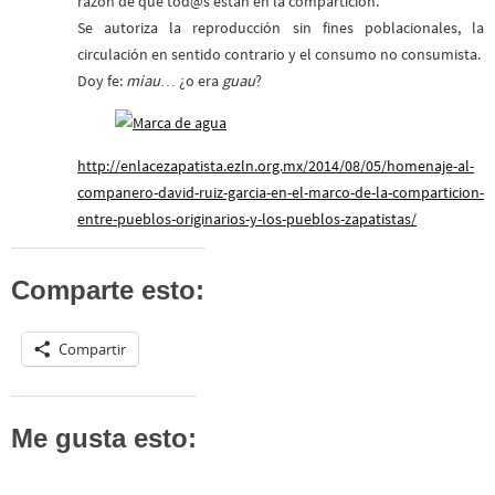
razón de que tod@s están en la compartición.
Se autoriza la reproducción sin fines poblacionales, la
circulación en sentido contrario y el consumo no consumista.
Doy fe:
miau
… ¿o era
guau
?
http://enlacezapatista.ezln.org.mx/2014/08/05/homenaje-al-
companero-david-ruiz-garcia-en-el-marco-de-la-comparticion-
entre-pueblos-originarios-y-los-pueblos-zapatistas/
Comparte esto:
Compartir
Me gusta esto: