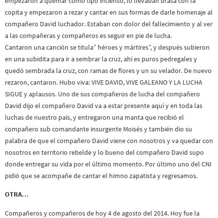
empezaron a quemar como tipo incienso, lo llevaban brasa con la
copita y empezaron a rezar y cantar en sus formas de darle homenaje al
compañero David luchador. Estaban con dolor del fallecimiento y al ver
a las compañeras y compañeros es seguir en pie de lucha.
Cantaron una canción se titula” héroes y mártires”, y después subieron
en una subidita para ir a sembrar la cruz, ahí es puros pedregales y
quedó sembrada la cruz, con ramas de flores y un su velador. De nuevo
rezaron, cantaron. Hubo viva: VIVE DAVID, VIVE GALEANO Y LA LUCHA
SIGUE y aplausos. Uno de sus compañeros de lucha del compañero
David dijo el compañero David va a estar presente aquí y en toda las
luchas de nuestro país, y entregaron una manta que recibió el
compañero sub comandante insurgente Moisés y también dio su
palabra de que el compañero David viene con nosotros y va quedar con
nosotros en territorio rebelde y lo bueno del compañero David supo
donde entregar su vida por el último momento. Por último uno del CNI
pidió que se acompañe de cantar el himno zapatista y regresamos.
OTRA…
Compañeros y compañeros de hoy 4 de agosto del 2014. Hoy fue la