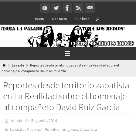
Ir
al
Inicio
Contacto
Publicar
contenido
Inicio
La sexta
Reportes desde territorio zapatista en La Realidad sobre el
homenaje al compañero David Ruiz García
Reportes desde territorio zapatista
en La Realidad sobre el homenaje
al compañero David Ruiz García
reflejo
5 agosto, 2014
,
,
,
La sexta
Nacional
Pueblos Indí­genas
Zapatista