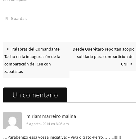
Moisés del Ejército Zapatista
de Liberación Nacional,
.
ilustrado con fotos del
Guardar
Subcomandante Insurgente
Galeano. En el comunicado
se…
Palabras del Comandante
Desde Querétaro reportan acopio
Tacho en la inauguración de la
solidario para compartición del
compartición del CNI con
CNI
zapatistas
Un comentario
miriam marreiro malina
6 agosto, 2014 en 3:05 am
…Parabenizo essa vossa iniciativa: – Viva o Gato-Perro……..!!!!!!