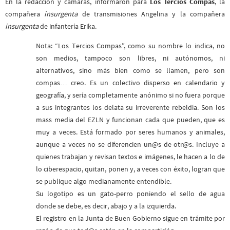
En la redacción y cámaras, informaron para
Los Tercios Compas
, la
compañera
insurgenta
de transmisiones Angelina y la compañera
insurgenta
de infantería Erika.
Nota: “Los Tercios Compas”, como su nombre lo indica, no
son medios, tampoco son libres, ni autónomos, ni
alternativos, sino más bien como se llamen, pero son
compas… creo. Es un colectivo disperso en calendario y
geografía, y sería completamente anónimo si no fuera porque
a sus integrantes los delata su irreverente rebeldía. Son los
mass media del EZLN y funcionan cada que pueden, que es
muy a veces. Está formado por seres humanos y animales,
aunque a veces no se diferencien un@s de otr@s. Incluye a
quienes trabajan y revisan textos e imágenes, le hacen a lo de
lo ciberespacio, quitan, ponen y, a veces con éxito, logran que
se publique algo medianamente entendible.
Su logotipo es un gato-perro poniendo el sello de agua
donde se debe, es decir, abajo y a la izquierda.
El registro en la Junta de Buen Gobierno sigue en trámite por