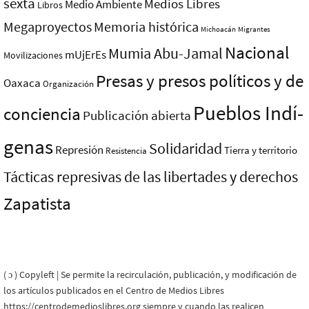
sexta
Medios Libres
Medio Ambiente
Libros
Megaproyectos
Memoria histórica
Michoacán
Migrantes
Nacional
Mumia Abu-Jamal
mUjErEs
Movilizaciones
Presas y presos polí­ticos y de
Oaxaca
Organización
Pueblos Indí­
conciencia
Publicación abierta
genas
Solidaridad
Represión
Tierra y territorio
Resistencia
Tácticas represivas de las libertades y derechos
Zapatista
( ɔ ) Copyleft | Se permite la recirculación, publicación, y modificación de
los artículos publicados en el Centro de Medios Libres
https://centrodemedioslibres.org siempre y cuando las realicen