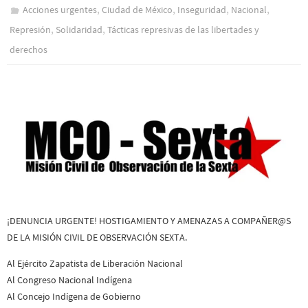
,
,
,
,
Acciones urgentes
Ciudad de México
Inseguridad
Nacional
,
,
Represión
Solidaridad
Tácticas represivas de las libertades y
derechos
¡DENUNCIA URGENTE! HOSTIGAMIENTO Y AMENAZAS A COMPAÑER@S
DE LA MISIÓN CIVIL DE OBSERVACIÓN SEXTA.
Al Ejército Zapatista de Liberación Nacional
Al Congreso Nacional Indígena
Al Concejo Indígena de Gobierno