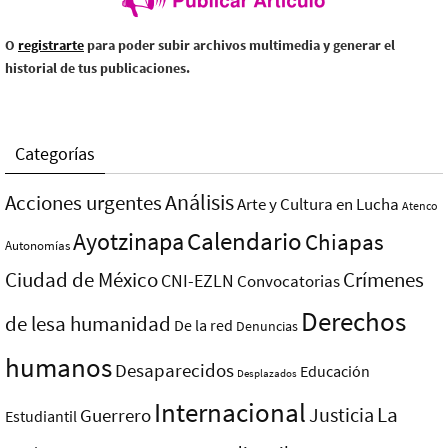
O
registrarte
para poder subir archivos multimedia y generar el
historial de tus publicaciones.
Categorías
Análisis
Acciones urgentes
Arte y Cultura en Lucha
Atenco
Ayotzinapa
Calendario
Chiapas
Autonomías
Ciudad de México
Crímenes
CNI-EZLN
Convocatorias
Derechos
de lesa humanidad
De la red
Denuncias
humanos
Desaparecidos
Educación
Desplazados
Internacional
La
Justicia
Guerrero
Estudiantil