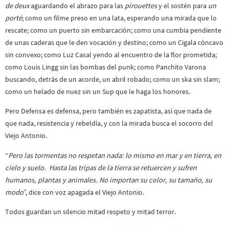
de deux
aguardando el abrazo para las
pirouettes
y el sostén para
un
porté
; como un filme preso en una lata, esperando una mirada que lo
rescate; como un puerto sin embarcación; como una cumbia pendiente
de unas caderas que le den vocación y destino; como un Cigala cóncavo
sin convexo; como Luz Casal yendo al encuentro de la flor prometida;
como Louis Lingg sin las bombas del punk; como Panchito Varona
buscando, detrás de un acorde, un abril robado; como un ska sin slam;
como un helado de nuez sin un Sup que le haga los honores.
Pero Defensa es defensa, pero también es zapatista, así que nada de
que nada, resistencia y rebeldía, y con la mirada busca el socorro del
Viejo Antonio.
“
Pero las tormentas no respetan nada: lo mismo en mar y en tierra, en
cielo y suelo. Hasta las tripas de la tierra se retuercen y sufren
humanos, plantas y animales. No importan su color, su tamaño, su
modo
”, dice con voz apagada el Viejo Antonio.
Todos guardan un silencio mitad respeto y mitad terror.