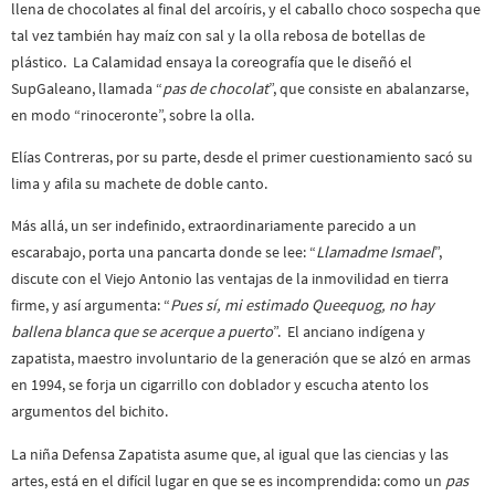
llena de chocolates al final del arcoíris, y el caballo choco sospecha que
tal vez también hay maíz con sal y la olla rebosa de botellas de
plástico. La Calamidad ensaya la coreografía que le diseñó el
SupGaleano, llamada “
pas de chocolat
”, que consiste en abalanzarse,
en modo “rinoceronte”, sobre la olla.
Elías Contreras, por su parte, desde el primer cuestionamiento sacó su
lima y afila su machete de doble canto.
Más allá, un ser indefinido, extraordinariamente parecido a un
escarabajo, porta una pancarta donde se lee: “
Llamadme Ismael
”,
discute con el Viejo Antonio las ventajas de la inmovilidad en tierra
firme, y así argumenta: “
Pues sí, mi estimado Queequog, no hay
ballena blanca que se acerque a puerto
”. El anciano indígena y
zapatista, maestro involuntario de la generación que se alzó en armas
en 1994, se forja un cigarrillo con doblador y escucha atento los
argumentos del bichito.
La niña Defensa Zapatista asume que, al igual que las ciencias y las
artes, está en el difícil lugar en que se es incomprendida: como un
pas