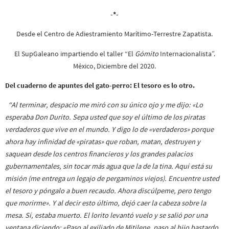
-*-
Desde el Centro de Adiestramiento Marítimo-Terrestre Zapatista.
El SupGaleano impartiendo el taller “El
Gómito
Internacionalista”.
México, Diciembre del 2020.
Del cuaderno de apuntes del gato-perro: El tesoro es lo otro.
“Al terminar, despacio me miró con su único ojo y me dijo: «Lo
esperaba Don Durito. Sepa usted que soy el último de los piratas
verdaderos que vive en el mundo. Y digo lo de «verdaderos» porque
ahora hay infinidad de «piratas» que roban, matan, destruyen y
saquean desde los centros financieros y los grandes palacios
gubernamentales, sin tocar más agua que la de la tina. Aquí está su
misión (me entrega un legajo de pergaminos viejos). Encuentre usted
el tesoro y póngalo a buen recaudo. Ahora discúlpeme, pero tengo
que morirme». Y al decir esto último, dejó caer la cabeza sobre la
mesa. Sí, estaba muerto. El lorito levantó vuelo y se salió por una
ventana diciendo: «
Paso al exiliado de Mitilene, paso al hijo bastardo