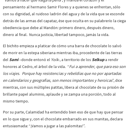
“
vamos a hacer que valga la pena
”, y manda el corazón y el
pensamiento al hermano Samir Flores y a quienes se enfrentan, sólo
con su dignidad, al ruidoso ladrón del agua y de la vida que se esconde
detrás de las armas del capataz, ése que oculta en su palabrerío la ciega
obediencia que debe al Mandón: primero dinero, después dinero,
dinero al final. Nunca justicia, libertad tampoco, jamás la vida.
El bichito empieza a platicar de cómo una barra de chocolate lo salvó
de morir en la estepa siberiana mientras iba, procedente de las tierras
del
Sami
–donde entonó el
Yoik
-, a territorio de los
Selkup
a rendir
honores al Cedro, el árbol de la vida. “
Fui a aprender, que para eso son
los viajes. Porque hay resistencias y rebeldías que no por apartadas
en calendarios y geografías, son menos importantes y heroicas
”, dice
mientras, con sus múltiples patitas, libera al chocolate de su prisión de
brillante papel aluminio, aplaude y se zampa una porción, todo al
mismo tiempo.
Por su parte, Calamidad ha entendido bien eso de que hay que pensar
en lo que sigue y, con el chocolate embarrado en sus manitas, declara
entusiasmada: “¡Vamos a jugar a las palomitas!”.