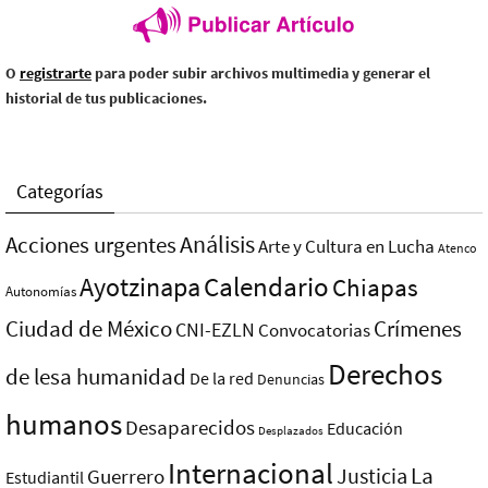
O
registrarte
para poder subir archivos multimedia y generar el
historial de tus publicaciones.
Categorías
Análisis
Acciones urgentes
Arte y Cultura en Lucha
Atenco
Ayotzinapa
Calendario
Chiapas
Autonomías
Ciudad de México
Crímenes
CNI-EZLN
Convocatorias
Derechos
de lesa humanidad
De la red
Denuncias
humanos
Desaparecidos
Educación
Desplazados
Internacional
La
Justicia
Guerrero
Estudiantil