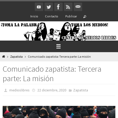
Ir
al
Inicio
Contacto
Publicar
contenido
Inicio
Zapatista
Comunicado zapatista: Tercera parte: La misión
Comunicado zapatista: Tercera
parte: La misión
medioslibres
22 diciembre, 2020
Zapatista