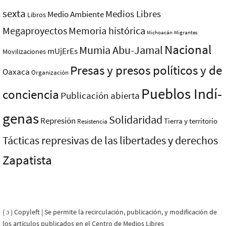
sexta
Medios Libres
Medio Ambiente
Libros
Megaproyectos
Memoria histórica
Michoacán
Migrantes
Nacional
Mumia Abu-Jamal
mUjErEs
Movilizaciones
Presas y presos polí­ticos y de
Oaxaca
Organización
Pueblos Indí­
conciencia
Publicación abierta
genas
Solidaridad
Represión
Tierra y territorio
Resistencia
Tácticas represivas de las libertades y derechos
Zapatista
( ɔ ) Copyleft | Se permite la recirculación, publicación, y modificación de
los artículos publicados en el Centro de Medios Libres