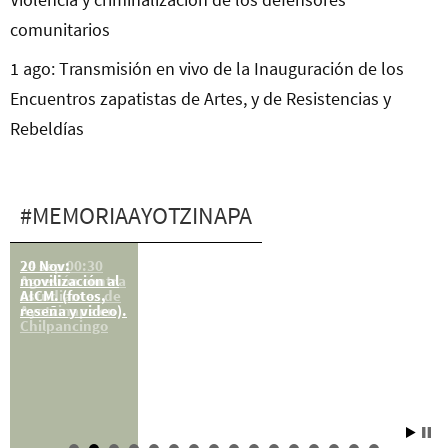
comunitarios
1 ago: Transmisión en vivo de la Inauguración de los
Encuentros zapatistas de Artes, y de Resistencias y
Rebeldías
#MEMORIAAYOTZINAPA
20 Nov:
24 sep 00:30
movilización al
Agresión contra
AICM. (fotos,
estudiantes de
reseña y video).
Ayotzinapa en
Chilpancingo