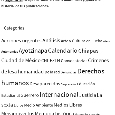
O
registrarte
para poder subir archivos multimedia y generar el
historial de tus publicaciones.
Categorías
Análisis
Acciones urgentes
Arte y Cultura en Lucha
Atenco
Ayotzinapa
Calendario
Chiapas
Autonomías
Ciudad de México
Crímenes
CNI-EZLN
Convocatorias
Derechos
de lesa humanidad
De la red
Denuncias
humanos
Desaparecidos
Educación
Desplazados
Internacional
La
Justicia
Guerrero
Estudiantil
sexta
Medios Libres
Medio Ambiente
Libros
Megaproyectos
Memoria histórica
Michoacán
Migrantes