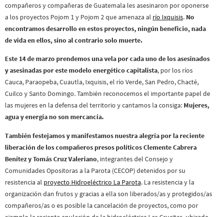
compañeros y compañeras de Guatemala les asesinaron por oponerse
a los proyectos Pojom 1 y Pojom 2 que amenaza al
río Ixquisis
.
No
encontramos desarrollo en estos proyectos, ningún beneficio, nada
de vida en ellos, sino al contrario solo muerte.
Este 14 de marzo prendemos una vela por cada uno de los asesinados
y asesinadas por este modelo energético capitalista
, por los ríos
Cauca, Paraopeba, Cuautla, Ixquisis, el río Verde, San Pedro, Chacté,
Cuilco y Santo Domingo. También reconocemos el importante papel de
las mujeres en la defensa del territorio y cantamos la consiga:
Mujeres,
agua y energía no son mercancía.
También festejamos y manifestamos nuestra alegría por la reciente
liberación de los compañeros presos políticos Clemente Cabrera
Benítez y Tomás Cruz Valeriano
, integrantes del Consejo y
Comunidades Opositoras a la Parota (CECOP) detenidos por su
resistencia al
proyecto Hidroeléctrico La Parota
. La resistencia y la
organización dan frutos y gracias a ella son liberados/as y protegidos/as
compañeros/as o es posible la cancelación de proyectos, como por
ejemplo la reciente anulación de la hidroeléctrica Las Crucitas, ubicada