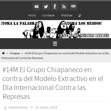
Ir
al
Inicio
Contacto
Publicar
contenido
Inicio
Chiapas
#14M El Grupo Chiapaneco en contra del Modelo Extractivo en el Día
Internacional Contra las Represas
#14M El Grupo Chiapaneco en
contra del Modelo Extractivo en el
Día Internacional Contra las
Represas
medioslibres
15 marzo, 2019