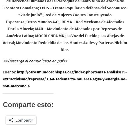
de Derechos Humanos de la Parroquia de Santo Niño de Atocha de
Frontera Comalapa;
FPDS – Frente Popular en defensa del Soconusco
“20 de junio”;
Red de Mujeres Zoques Construyendo
Esperanza;
Otros Mundos A.C;.
REMA – Red Mexicana de Afectados
Por la Minería;
MAR – Movimiento de Afectados por Represas de
América Latina;
MOCRI CNPA MN;
La Voz del Pueblo;
Las Abejas de
Acteal;
Movimiento Reddeldía de Los Montes Azules
y Parteras Nichim
Dios
>>
Descarga el comunicado en pdf
<<
Fuente:
http://otrosmundoschiapas.org/index.php/temas-analisis/39-
extractivismo/represas/3164-14demarzo-mujeres-agua-y-energia-no-
son-mercancia
Comparte esto:
Compartir