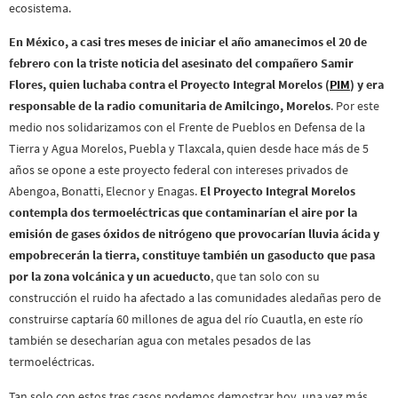
ecosistema.
En México, a casi tres meses de iniciar el año amanecimos el 20 de
febrero con la triste noticia del asesinato del compañero Samir
Flores, quien luchaba contra el Proyecto Integral Morelos (
PIM
) y era
responsable de la radio comunitaria de Amilcingo, Morelos
. Por este
medio nos solidarizamos con el Frente de Pueblos en Defensa de la
Tierra y Agua Morelos, Puebla y Tlaxcala, quien desde hace más de 5
años se opone a este proyecto federal con intereses privados de
Abengoa, Bonatti, Elecnor y Enagas.
El Proyecto Integral Morelos
contempla dos termoeléctricas que contaminarían el aire por la
emisión de gases óxidos de nitrógeno que provocarían lluvia ácida y
empobrecerán la tierra, constituye también un gasoducto que pasa
por la zona volcánica y un acueducto
, que tan solo con su
construcción el ruido ha afectado a las comunidades aledañas pero de
construirse captaría 60 millones de agua del río Cuautla, en este río
también se desecharían agua con metales pesados de las
termoeléctricas.
Tan solo con estos tres casos podemos demostrar hoy, una vez más,