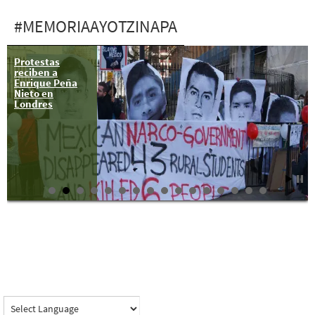
#MEMORIAAYOTZINAPA
Protestas
reciben a
Enrique Peña
Nieto en
Londres