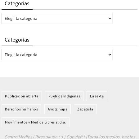
Categorías
Categorías
Categorías
Categorías
Publicación abierta
Pueblos Indí­genas
La sexta
Derechos humanos
Ayotzinapa
Zapatista
Movimientos y Medios Libres al día.
Centro Medios Libres okupa ( ɔ ) Copyleft | ¡Toma los medios, haz los