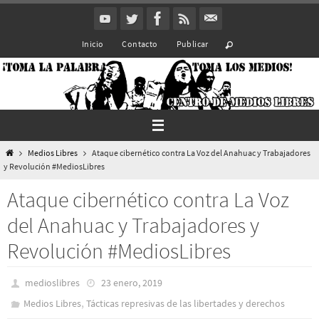
Ir
al
Inicio
Contacto
Publicar
contenido
Inicio
Medios Libres
Ataque cibernético contra La Voz del Anahuac y Trabajadores
y Revolución #MediosLibres
Ataque cibernético contra La Voz
del Anahuac y Trabajadores y
Revolución #MediosLibres
medioslibres
23 enero, 2019
,
Medios Libres
Tácticas represivas de las libertades y derechos