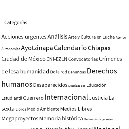
Categorías
Análisis
Acciones urgentes
Arte y Cultura en Lucha
Atenco
Ayotzinapa
Calendario
Chiapas
Autonomías
Ciudad de México
Crímenes
CNI-EZLN
Convocatorias
Derechos
de lesa humanidad
De la red
Denuncias
humanos
Desaparecidos
Educación
Desplazados
Internacional
La
Justicia
Guerrero
Estudiantil
sexta
Medios Libres
Medio Ambiente
Libros
Megaproyectos
Memoria histórica
Michoacán
Migrantes