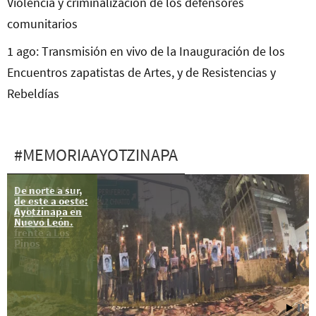
Violencia y criminalización de los defensores
comunitarios
1 ago: Transmisión en vivo de la Inauguración de los
Encuentros zapatistas de Artes, y de Resistencias y
Rebeldías
#MEMORIAAYOTZINAPA
De norte a sur,
1 dic, 10 AM:
de este a oeste:
Levantamiento
Ayotzinapa en
del plantón de
Nuevo León.
Ayotzinapa
frente a Los
Pinos