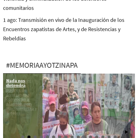
comunitarios
1 ago: Transmisión en vivo de la Inauguración de los
Encuentros zapatistas de Artes, y de Resistencias y
Rebeldías
#MEMORIAAYOTZINAPA
Nada nos
25 de mayo:
detendrá
Madres y
padres de
Ayotzinapa
convocan a
plantón por
Mactumactzá y
Teteles