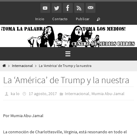
Ir
al
Inicio
Contacto
Publicar
contenido
Inicio
Internacional
La ‘América’ de Trump y la nuestra
La ‘América’ de Trump y la nuestra
,
ka lo
17 agosto, 2017
Internacional
Mumia Abu-Jamal
Por Mumia Abu-Jamal
La conmoción de Charlottesville, Virginia, está resonando en todo el