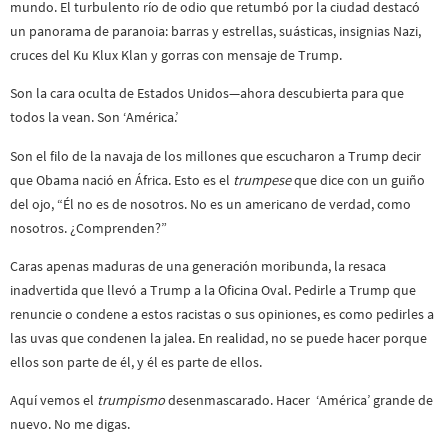
mundo. El turbulento río de odio que retumbó por la ciudad destacó
un panorama de paranoia: barras y estrellas, suásticas, insignias Nazi,
cruces del Ku Klux Klan y gorras con mensaje de Trump.
Son la cara oculta de Estados Unidos—ahora descubierta para que
todos la vean. Son ‘América.’
Son el filo de la navaja de los millones que escucharon a Trump decir
que Obama nació en África. Esto es el
trumpese
que dice con un guiño
del ojo, “Él no es de nosotros. No es un americano de verdad, como
nosotros. ¿Comprenden?”
Caras apenas maduras de una generación moribunda, la resaca
inadvertida que llevó a Trump a la Oficina Oval. Pedirle a Trump que
renuncie o condene a estos racistas o sus opiniones, es como pedirles a
las uvas que condenen la jalea. En realidad, no se puede hacer porque
ellos son parte de él, y él es parte de ellos.
Aquí vemos el
trumpismo
desenmascarado. Hacer ‘América’ grande de
nuevo. No me digas.