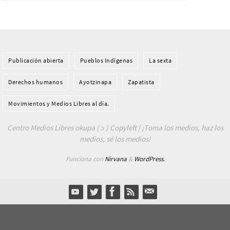
Publicación abierta
Pueblos Indí­genas
La sexta
Derechos humanos
Ayotzinapa
Zapatista
Movimientos y Medios Libres al día.
Centro Medios Libres okupa ( ɔ ) Copyleft | ¡Toma los medios, haz los
medios, sé los medios!
Funciona con
Nirvana
&
WordPress.