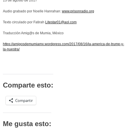
13 de agosto de 2017
Audio grabado por Noelle Hanrahan:
www.prisonradio.org
Texto circulado por Fatirah
Litestar01@aol.com
Traducción Amig@s de Mumia, México
https://amigosdemumiamx.wordpress.com/2017/08/16/la-america-de-trump-y-
la-nuestra/
Comparte esto:
Compartir
Me gusta esto: