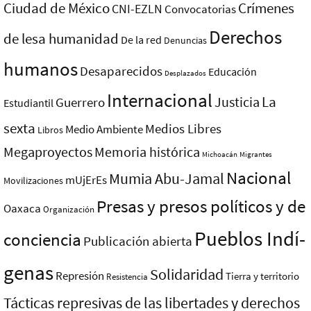
Ciudad de México
Crímenes
CNI-EZLN
Convocatorias
Derechos
de lesa humanidad
De la red
Denuncias
humanos
Desaparecidos
Educación
Desplazados
Internacional
La
Justicia
Guerrero
Estudiantil
sexta
Medios Libres
Medio Ambiente
Libros
Megaproyectos
Memoria histórica
Michoacán
Migrantes
Nacional
Mumia Abu-Jamal
mUjErEs
Movilizaciones
Presas y presos polí­ticos y de
Oaxaca
Organización
Pueblos Indí­
conciencia
Publicación abierta
genas
Solidaridad
Represión
Tierra y territorio
Resistencia
Tácticas represivas de las libertades y derechos