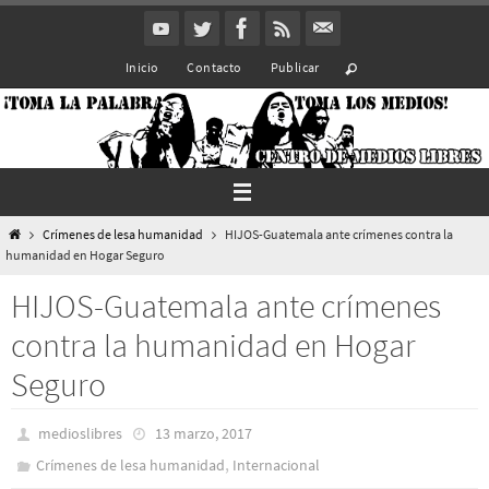
Ir
al
Inicio
Contacto
Publicar
contenido
Inicio
Crímenes de lesa humanidad
HIJOS-Guatemala ante crímenes contra la
humanidad en Hogar Seguro
HIJOS-Guatemala ante crímenes
contra la humanidad en Hogar
Seguro
medioslibres
13 marzo, 2017
,
Crímenes de lesa humanidad
Internacional