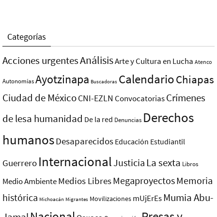
Categorías
Análisis
Acciones urgentes
Arte y Cultura en Lucha
Atenco
Ayotzinapa
Calendario
Chiapas
Autonomías
Buscadoras
Ciudad de México
Crímenes
CNI-EZLN
Convocatorias
Derechos
de lesa humanidad
De la red
Denuncias
humanos
Desaparecidos
Educación
Estudiantil
Internacional
La sexta
Justicia
Guerrero
Libros
Megaproyectos
Memoria
Medios Libres
Medio Ambiente
Mumia Abu-
histórica
mUjErEs
Movilizaciones
Michoacán
Migrantes
Nacional
Presas y
Jamal