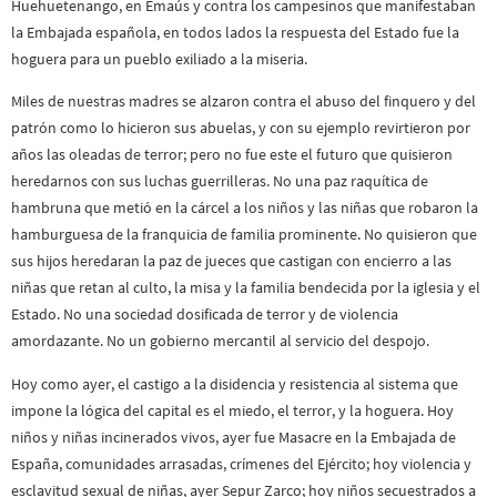
Huehuetenango, en Emaús y contra los campesinos que manifestaban
la Embajada española, en todos lados la respuesta del Estado fue la
hoguera para un pueblo exiliado a la miseria.
Miles de nuestras madres se alzaron contra el abuso del finquero y del
patrón como lo hicieron sus abuelas, y con su ejemplo revirtieron por
años las oleadas de terror; pero no fue este el futuro que quisieron
heredarnos con sus luchas guerrilleras. No una paz raquítica de
hambruna que metió en la cárcel a los niños y las niñas que robaron la
hamburguesa de la franquicia de familia prominente. No quisieron que
sus hijos heredaran la paz de jueces que castigan con encierro a las
niñas que retan al culto, la misa y la familia bendecida por la iglesia y el
Estado. No una sociedad dosificada de terror y de violencia
amordazante. No un gobierno mercantil al servicio del despojo.
Hoy como ayer, el castigo a la disidencia y resistencia al sistema que
impone la lógica del capital es el miedo, el terror, y la hoguera. Hoy
niños y niñas incinerados vivos, ayer fue Masacre en la Embajada de
España, comunidades arrasadas, crímenes del Ejército; hoy violencia y
esclavitud sexual de niñas, ayer Sepur Zarco; hoy niños secuestrados a