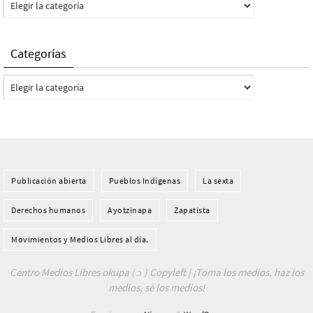
Categorías
Categorías
Publicación abierta
Pueblos Indí­genas
La sexta
Derechos humanos
Ayotzinapa
Zapatista
Movimientos y Medios Libres al día.
Centro Medios Libres okupa ( ɔ ) Copyleft | ¡Toma los medios, haz los
medios, sé los medios!