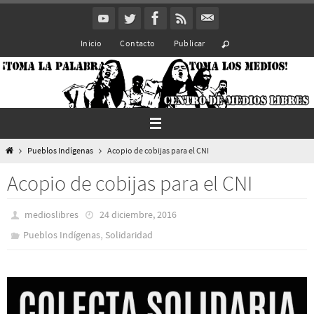
Ir
al
Inicio
Contacto
Publicar
contenido
Inicio
Pueblos Indí­genas
Acopio de cobijas para el CNI
Acopio de cobijas para el CNI
medioslibres
24 diciembre, 2016
,
Pueblos Indí­genas
Solidaridad