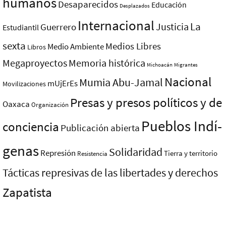
humanos
Desaparecidos
Educación
Desplazados
Internacional
La
Justicia
Guerrero
Estudiantil
sexta
Medios Libres
Medio Ambiente
Libros
Megaproyectos
Memoria histórica
Michoacán
Migrantes
Nacional
Mumia Abu-Jamal
mUjErEs
Movilizaciones
Presas y presos polí­ticos y de
Oaxaca
Organización
Pueblos Indí­
conciencia
Publicación abierta
genas
Solidaridad
Represión
Tierra y territorio
Resistencia
Tácticas represivas de las libertades y derechos
Zapatista