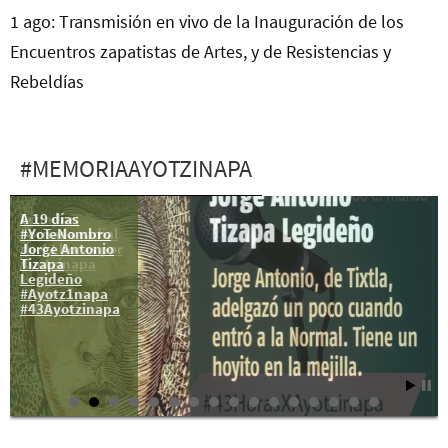
1 ago: Transmisión en vivo de la Inauguración de los
Encuentros zapatistas de Artes, y de Resistencias y
Rebeldías
#MEMORIAAYOTZINAPA
A 19 días
Ecuador:
#YoTeNombro
Jornada radial
Jorge Antonio
de 43 horas por
Tizapa
Ayotzinapa
Legideño
#Ayotz1napa
#43Ayotzinapa