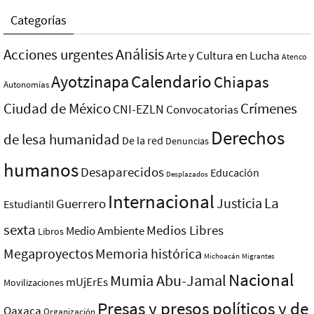
Categorías
Análisis
Acciones urgentes
Arte y Cultura en Lucha
Atenco
Ayotzinapa
Calendario
Chiapas
Autonomías
Ciudad de México
Crímenes
CNI-EZLN
Convocatorias
Derechos
de lesa humanidad
De la red
Denuncias
humanos
Desaparecidos
Educación
Desplazados
Internacional
La
Justicia
Guerrero
Estudiantil
sexta
Medios Libres
Medio Ambiente
Libros
Megaproyectos
Memoria histórica
Michoacán
Migrantes
Nacional
Mumia Abu-Jamal
mUjErEs
Movilizaciones
Presas y presos polí­ticos y de
Oaxaca
Organización