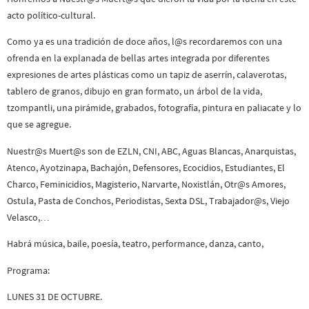
acto político-cultural.
Como ya es una tradición de doce años, l@s recordaremos con una
ofrenda en la explanada de bellas artes integrada por diferentes
expresiones de artes plásticas como un tapiz de aserrín, calaverotas,
tablero de granos, dibujo en gran formato, un árbol de la vida,
tzompantli, una pirámide, grabados, fotografía, pintura en paliacate y lo
que se agregue.
Nuestr@s Muert@s son de EZLN, CNI, ABC, Aguas Blancas, Anarquistas,
Atenco, Ayotzinapa, Bachajón, Defensores, Ecocidios, Estudiantes, El
Charco, Feminicidios, Magisterio, Narvarte, Noxistlán, Otr@s Amores,
Ostula, Pasta de Conchos, Periodistas, Sexta DSL, Trabajador@s, Viejo
Velasco,…
Habrá música, baile, poesía, teatro, performance, danza, canto,
Programa:
LUNES 31 DE OCTUBRE.