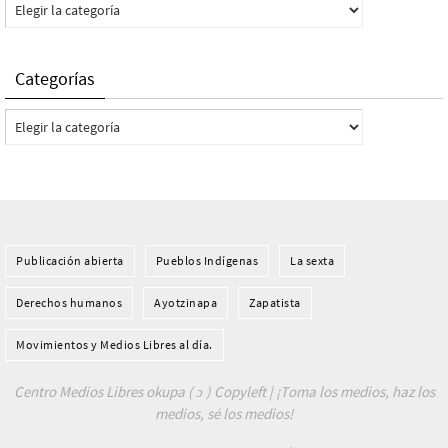
Categorías
Categorías
Categorías
Publicación abierta
Pueblos Indí­genas
La sexta
Derechos humanos
Ayotzinapa
Zapatista
Movimientos y Medios Libres al día.
Centro Medios Libres okupa ( ɔ ) Copyleft | ¡Toma los medios, haz los
medios, sé los medios!