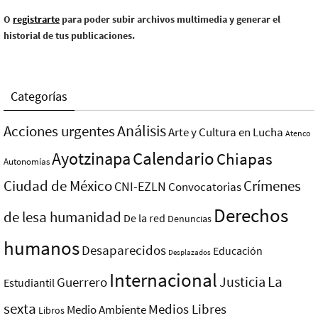
O
registrarte
para poder subir archivos multimedia y generar el
historial de tus publicaciones.
Categorías
Análisis
Acciones urgentes
Arte y Cultura en Lucha
Atenco
Ayotzinapa
Calendario
Chiapas
Autonomías
Ciudad de México
Crímenes
CNI-EZLN
Convocatorias
Derechos
de lesa humanidad
De la red
Denuncias
humanos
Desaparecidos
Educación
Desplazados
Internacional
La
Justicia
Guerrero
Estudiantil
sexta
Medios Libres
Medio Ambiente
Libros