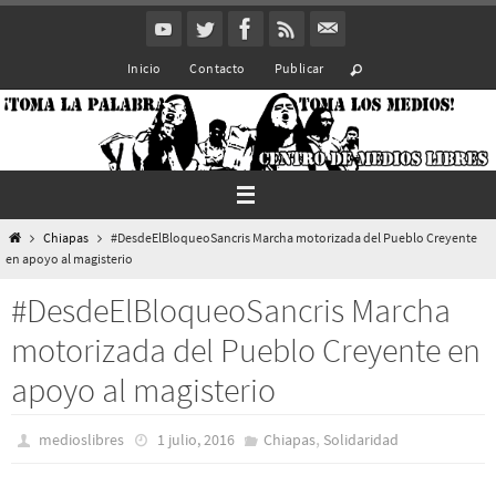
Ir
al
Inicio
Contacto
Publicar
contenido
Inicio
Chiapas
#DesdeElBloqueoSancris Marcha motorizada del Pueblo Creyente
en apoyo al magisterio
#DesdeElBloqueoSancris Marcha
motorizada del Pueblo Creyente en
apoyo al magisterio
,
medioslibres
1 julio, 2016
Chiapas
Solidaridad