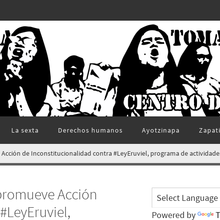
La sexta
Derechos humanos
Ayotzinapa
Zapat
Acción de Inconstitucionalidad contra #LeyEruviel, programa de actividade
 promueve Acción
#LeyEruviel,
Powered by
T