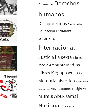
Derechos
Denuncias
humanos
Desaparecidos
Desplazados
Educación
Estudiantil
Guerrero
Internacional
La sexta
Justicia
Libros
Medios
Medio Ambiente
Megaproyectos
Libres
Memoria histórica
Michoacán
mUjErEs
Movilizaciones
Migrantes
Mumia Abu-Jamal
Nacional
Oaxaca