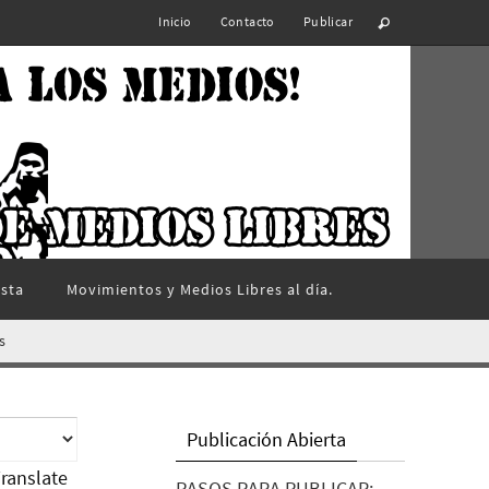
Inicio
Contacto
Publicar
ista
Movimientos y Medios Libres al día.
s
Publicación Abierta
ranslate
PASOS PARA PUBLICAR: