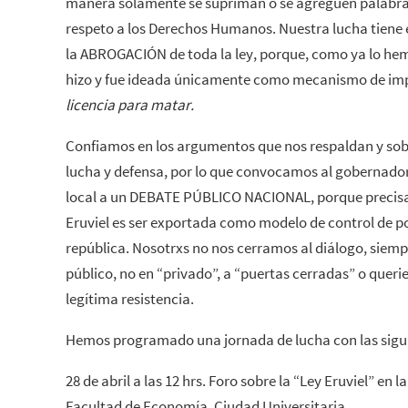
manera solamente se supriman o se agreguen palabras 
respeto a los Derechos Humanos. Nuestra lucha tiene e
la ABROGACIÓN de toda la ley, porque, como ya lo hem
hizo y fue ideada únicamente como mecanismo de impu
licencia para matar.
Confiamos en los argumentos que nos respaldan y sobr
lucha y defensa, por lo que convocamos al gobernador 
local a un DEBATE PÚBLICO NACIONAL, porque precisam
Eruviel es ser exportada como modelo de control de po
república. Nosotrxs no nos cerramos al diálogo, siemp
público, no en “privado”, a “puertas cerradas” o que
legítima resistencia.
Hemos programado una jornada de lucha con las sigui
28 de abril a las 12 hrs. Foro sobre la “Ley Eruviel” en 
Facultad de Economía, Ciudad Universitaria.