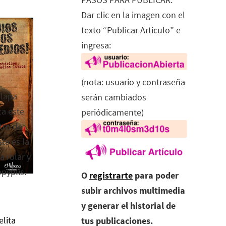
Dar clic en la imagen con el
texto “Publicar Artículo” e
ingresa:
(nota: usuario y contraseña
alapa
serán cambiados
ca este
periódicamente)
tro de
ta es la
a rolar y
opyplis.
O
registrarte
para poder
subir archivos multimedia
y generar el historial de
elita
tus publicaciones.