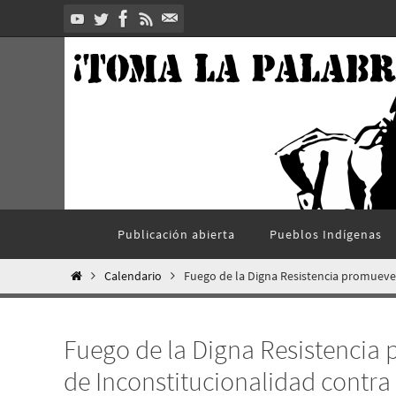
Ir
al
contenido
Ir
Publicación abierta
Pueblos Indí­genas
al
contenido
Inicio
Calendario
Fuego de la Digna Resistencia promueve 
Fuego de la Digna Resistencia
de Inconstitucionalidad contra 