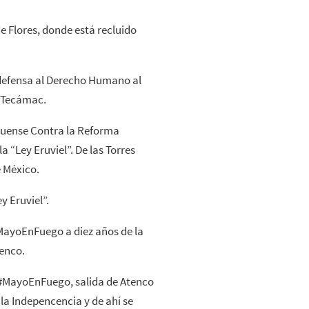
 de Flores, donde está recluido
a defensa al Derecho Humano al
e Tecámac.
iquense Contra la Reforma
a “Ley Eruviel”. De las Torres
e México.
y Eruviel”.
MayoEnFuego a diez años de la
tenco.
#MayoEnFuego, salida de Atenco
 la Indepencencia y de ahí se