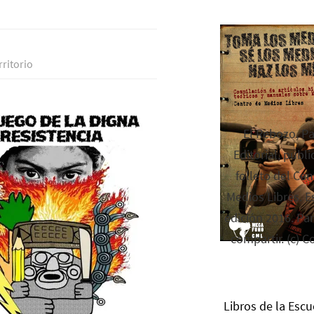
rritorio
El Rebozo, P
Editorial, publi
folleto del Cen
Medios Libres. Es
edición 2016. Par
compartir. (c) C
Libros de la Escu