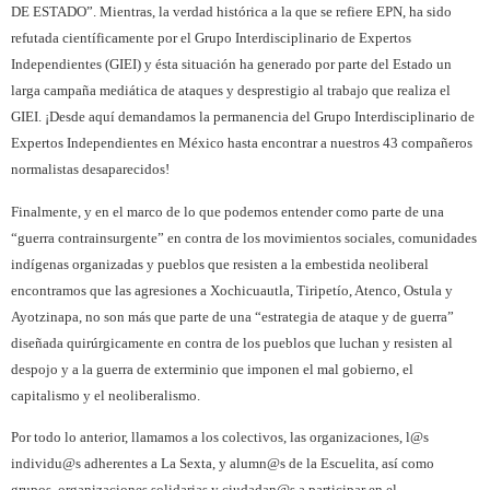
DE ESTADO”. Mientras, la verdad histórica a la que se refiere EPN, ha sido
refutada científicamente por el Grupo Interdisciplinario de Expertos
Independientes (GIEI) y ésta situación ha generado por parte del Estado un
larga campaña mediática de ataques y desprestigio al trabajo que realiza el
GIEI. ¡Desde aquí demandamos la permanencia del Grupo Interdisciplinario de
Expertos Independientes en México hasta encontrar a nuestros 43 compañeros
normalistas desaparecidos!
Finalmente, y en el marco de lo que podemos entender como parte de una
“guerra contrainsurgente” en contra de los movimientos sociales, comunidades
indígenas organizadas y pueblos que resisten a la embestida neoliberal
encontramos que las agresiones a Xochicuautla, Tiripetío, Atenco, Ostula y
Ayotzinapa, no son más que parte de una “estrategia de ataque y de guerra”
diseñada quirúrgicamente en contra de los pueblos que luchan y resisten al
despojo y a la guerra de exterminio que imponen el mal gobierno, el
capitalismo y el neoliberalismo.
Por todo lo anterior, llamamos a los colectivos, las organizaciones, l@s
individu@s adherentes a La Sexta, y alumn@s de la Escuelita, así como
grupos, organizaciones solidarias y ciudadan@s a participar en el