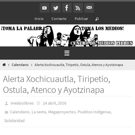
Ir
al
Inicio
Contacto
Publicar
contenido
Inicio
Calendario
Alerta Xochicuautla, Tiripetío, Ostula, Atenco y Ayotzinapa
Alerta Xochicuautla, Tiripetío,
Ostula, Atenco y Ayotzinapa
medioslibres
14 abril, 2016
,
,
,
,
Calendario
La sexta
Megaproyectos
Pueblos Indí­genas
Solidaridad