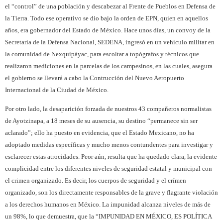
el “control” de una población y descabezar al Frente de Pueblos en Defensa de
la Tierra. Todo ese operativo se dio bajo la orden de EPN, quien en aquellos
años, era gobernador del Estado de México. Hace unos días, un convoy de la
Secretaría de la Defensa Nacional, SEDENA, ingresó en un vehículo militar en
la comunidad de Nexquipáyac, para escoltar a topógrafos y técnicos que
realizaron mediciones en la parcelas de los campesinos, en las cuales, asegura
el gobierno se llevará a cabo la Contrucción del Nuevo Aeropuerto
Internacional de la Ciudad de México.
Por otro lado, la desaparición forzada de nuestros 43 compañeros normalistas
de Ayotzinapa, a 18 meses de su ausencia, su destino “permanece sin ser
aclarado”; ello ha puesto en evidencia, que el Estado Mexicano, no ha
adoptado medidas específicas y mucho menos contundentes para investigar y
esclarecer estas atrocidades. Peor aún, resulta que ha quedado clara, la evidente
complicidad entre los diferentes niveles de seguridad estatal y municipal con
el crimen organizado. Es decir, los cuerpos de seguridad y el crímen
organizado, son los directamente responsables de la grave y flagrante violación
a los derechos humanos en México. La impunidad alcanza niveles de más de
un 98%, lo que demuestra, que la “IMPUNIDAD EN MÉXICO, ES POLÍTICA