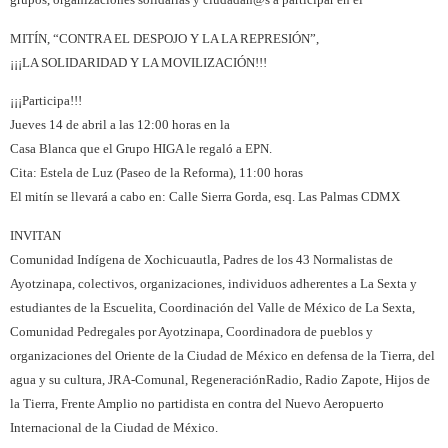
MITÍN, “CONTRA EL DESPOJO Y LA LA REPRESIÓN”,
¡¡¡LA SOLIDARIDAD Y LA MOVILIZACIÓN!!!
¡¡¡Participa!!!
Jueves 14 de abril a las 12:00 horas en la
Casa Blanca que el Grupo HIGA le regaló a EPN.
Cita: Estela de Luz (Paseo de la Reforma), 11:00 horas
El mitín se llevará a cabo en: Calle Sierra Gorda, esq. Las Palmas CDMX
INVITAN
Comunidad Indígena de Xochicuautla, Padres de los 43 Normalistas de
Ayotzinapa, colectivos, organizaciones, individuos adherentes a La Sexta y
estudiantes de la Escuelita, Coordinación del Valle de México de La Sexta,
Comunidad Pedregales por Ayotzinapa, Coordinadora de pueblos y
organizaciones del Oriente de la Ciudad de México en defensa de la Tierra, del
agua y su cultura, JRA-Comunal, RegeneraciónRadio, Radio Zapote, Hijos de
la Tierra, Frente Amplio no partidista en contra del Nuevo Aeropuerto
Internacional de la Ciudad de México.