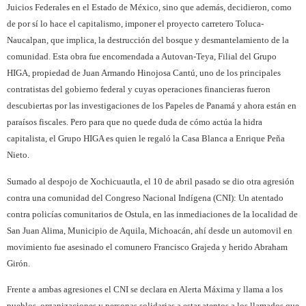
Juicios Federales en el Estado de México, sino que además, decidieron, como
de por sí lo hace el capitalismo, imponer el proyecto carretero Toluca-
Naucalpan, que implica, la destrucción del bosque y desmantelamiento de la
comunidad. Esta obra fue encomendada a Autovan-Teya, Filial del Grupo
HIGA, propiedad de Juan Armando Hinojosa Cantú, uno de los principales
contratistas del gobierno federal y cuyas operaciones financieras fueron
descubiertas por las investigaciones de los Papeles de Panamá y ahora están en
paraísos fiscales. Pero para que no quede duda de cómo actúa la hidra
capitalista, el Grupo HIGA es quien le regaló la Casa Blanca a Enrique Peña
Nieto.
Sumado al despojo de Xochicuautla, el 10 de abril pasado se dio otra agresión
contra una comunidad del Congreso Nacional Indígena (CNI): Un atentado
contra policías comunitarios de Ostula, en las inmediaciones de la localidad de
San Juan Alima, Municipio de Aquila, Michoacán, ahí desde un automovil en
movimiento fue asesinado el comunero Francisco Grajeda y herido Abraham
Girón.
Frente a ambas agresiones el CNI se declara en Alerta Máxima y llama a los
pueblos, organizaciones y personas solidarias a estar atentos a los llamados que