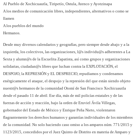
Al Pueblo de Xochicuautla, Tiripetío, Ostula, Atenco y Ayotzinapa
A los medios de comunicación libres, independientes, alternativos o como se
llamen
A los pueblos del mundo
Hermanos.
Desde muy diversos calendarios y geografías, pero siempre desde abajo y a la
izquierda, los colectivos, las organizaciones, l@s individu@s adherentes a La
Sexta y alumn@s de la Escuelita Zapatista, así como grupos y organizaciones
solidarias, ciudadan@s libres que luchan contra la EXPLOTACIÓN, el
DESPOJO, la REPRESIÓN y EL DESPRECIO, repudiamos y condenamos
enérgicamente el ataque, el despojo y la represión del que están siendo objeto
nuestr@s hermanos de la comunidad Otomí de San Francisco Xochicuautla
desde el pasado 11 de abril. Ese día, más de mil policías estatales y de las
fuerzas de acción y reacción, bajo la orden de Eruviel Ávila Villegas,
gobernador del Estado de México y Enrique Peña Nieto, violentaron
flagrantemente los derechos humanos y garantías individuales de los miembros
de la comunidad. No solo haciendo caso omiso a los amparos núm. 771/2015 y
1123/2015, concedidos por el Juez Quinto de Distrito en materia de Amparo y