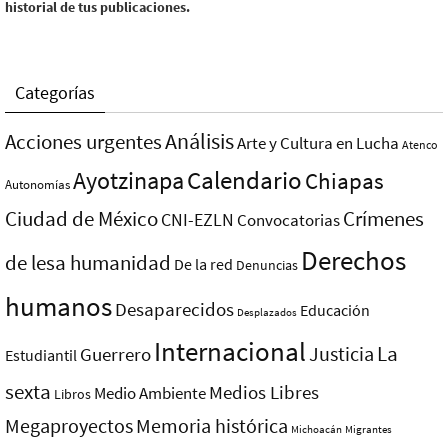
historial de tus publicaciones.
Categorías
Análisis
Acciones urgentes
Arte y Cultura en Lucha
Atenco
Ayotzinapa
Calendario
Chiapas
Autonomías
Ciudad de México
Crímenes
CNI-EZLN
Convocatorias
Derechos
de lesa humanidad
De la red
Denuncias
humanos
Desaparecidos
Educación
Desplazados
Internacional
La
Justicia
Guerrero
Estudiantil
sexta
Medios Libres
Medio Ambiente
Libros
Megaproyectos
Memoria histórica
Michoacán
Migrantes