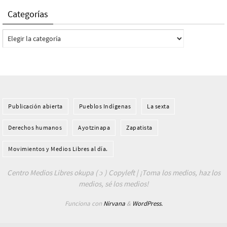
Categorías
Categorías
Publicación abierta
Pueblos Indí­genas
La sexta
Derechos humanos
Ayotzinapa
Zapatista
Movimientos y Medios Libres al día.
Centro Medios Libres okupa ( ɔ ) Copyleft | ¡Toma los medios, haz los
medios, sé los medios!
Funciona con
Nirvana
&
WordPress.