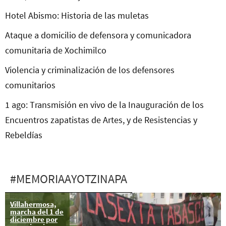
Hotel Abismo: Historia de las muletas
Ataque a domicilio de defensora y comunicadora
comunitaria de Xochimilco
Violencia y criminalización de los defensores
comunitarios
1 ago: Transmisión en vivo de la Inauguración de los
Encuentros zapatistas de Artes, y de Resistencias y
Rebeldías
#MEMORIAAYOTZINAPA
Villahermosa,
28 mar: Comité
marcha del 1 de
estudiantil y
diciembre por
padres de los 43