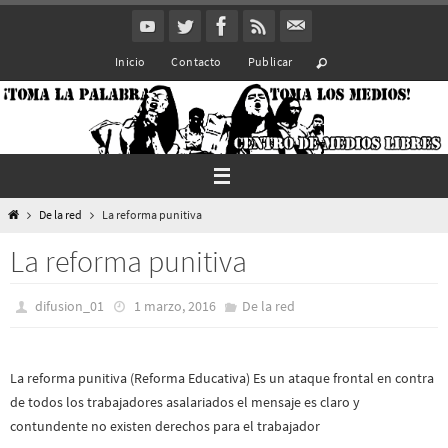
Ir
al
Inicio
Contacto
Publicar
contenido
Inicio
De la red
La reforma punitiva
La reforma punitiva
difusion_01
1 marzo, 2016
De la red
La reforma punitiva (Reforma Educativa) Es un ataque frontal en contra
de todos los trabajadores asalariados el mensaje es claro y
contundente no existen derechos para el trabajador