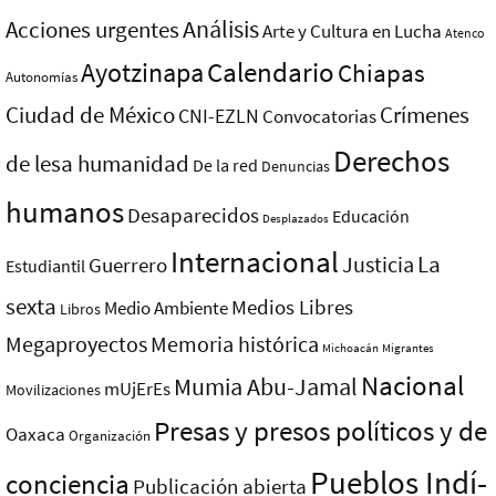
Análisis
Acciones urgentes
Arte y Cultura en Lucha
Atenco
Ayotzinapa
Calendario
Chiapas
Autonomías
Ciudad de México
Crímenes
CNI-EZLN
Convocatorias
Derechos
de lesa humanidad
De la red
Denuncias
humanos
Desaparecidos
Educación
Desplazados
Internacional
La
Justicia
Guerrero
Estudiantil
sexta
Medios Libres
Medio Ambiente
Libros
Megaproyectos
Memoria histórica
Michoacán
Migrantes
Nacional
Mumia Abu-Jamal
mUjErEs
Movilizaciones
Presas y presos polí­ticos y de
Oaxaca
Organización
Pueblos Indí­
conciencia
Publicación abierta