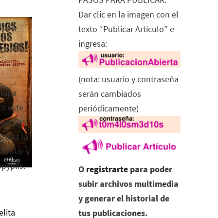
Dar clic en la imagen con el
texto “Publicar Artículo” e
ingresa:
(nota: usuario y contraseña
alapa
serán cambiados
ca este
periódicamente)
tro de
ta es la
a rolar y
opyplis.
O
registrarte
para poder
subir archivos multimedia
y generar el historial de
elita
tus publicaciones.