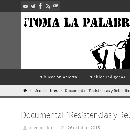
Ir
al
contenido
Ir
Publicación abierta
Pueblos Indí­genas
al
contenido
Inicio
Medios Libres
Documental “Resistencias y Rebeldía
Documental “Resistencias y Re
medioslibres
26 octubre, 2015