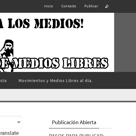
Inicio
Contacto
Publicar
ista
Movimientos y Medios Libres al día.
Publicación Abierta
ranslate
PASOS PARA PUBLICAR: