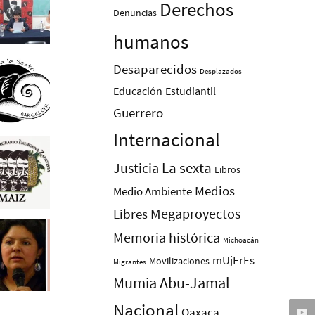
Derechos
Denuncias
humanos
Desaparecidos
Desplazados
Educación
Estudiantil
Guerrero
Internacional
La sexta
Justicia
Libros
Medios
Medio Ambiente
Megaproyectos
Libres
Memoria histórica
Michoacán
mUjErEs
Movilizaciones
Migrantes
Mumia Abu-Jamal
Nacional
Oaxaca