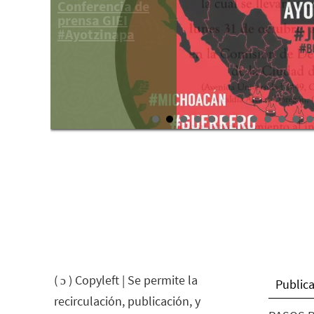
Conferencia de
prensa GIEI
#Ayotzinapa
( ɔ ) Copyleft | Se permite la
Publica
recirculación, publicación, y