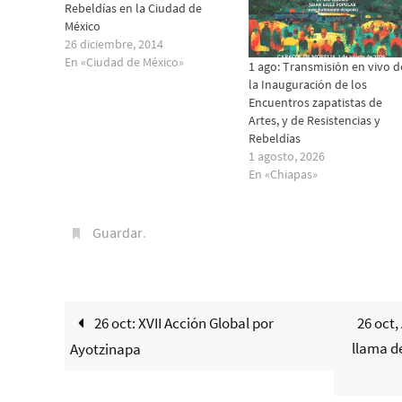
Rebeldías en la Ciudad de
México
26 diciembre, 2014
En «Ciudad de México»
1 ago: Transmisión en vivo d
la Inauguración de los
Encuentros zapatistas de
Artes, y de Resistencias y
Rebeldías
1 agosto, 2026
En «Chiapas»
Guardar
.
26 oct: XVII Acción Global por
26 oct,
llama d
Ayotzinapa