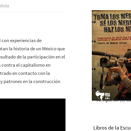
tista
l con experiencias de
ntan la historia de un México que
El Rebozo, P
esultado de la participación en el
Editorial, publi
s contra el capitalismo en
ntrado en contacto con la
folleto del Cen
 y patrones en la construcción
Medios Libres. Es
edición 2016. Par
compartir. (c) C
Libros de la Escu