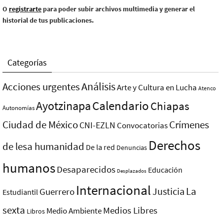
O
registrarte
para poder subir archivos multimedia y generar el
historial de tus publicaciones.
Categorías
Análisis
Acciones urgentes
Arte y Cultura en Lucha
Atenco
Ayotzinapa
Calendario
Chiapas
Autonomías
Ciudad de México
Crímenes
CNI-EZLN
Convocatorias
Derechos
de lesa humanidad
De la red
Denuncias
humanos
Desaparecidos
Educación
Desplazados
Internacional
La
Justicia
Guerrero
Estudiantil
sexta
Medios Libres
Medio Ambiente
Libros