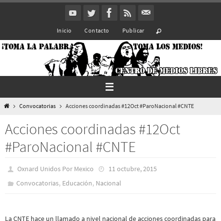
Ir
al
Inicio
Contacto
Publicar
contenido
Inicio
Convocatorias
Acciones coordinadas #12Oct #ParoNacional #CNTE
Acciones coordinadas #12Oct
#ParoNacional #CNTE
Oxnard Unidos Por Mexico
11 octubre, 2015
,
,
Convocatorias
Educación
Nacional
La CNTE hace un llamado a nivel nacional de acciones coordinadas para