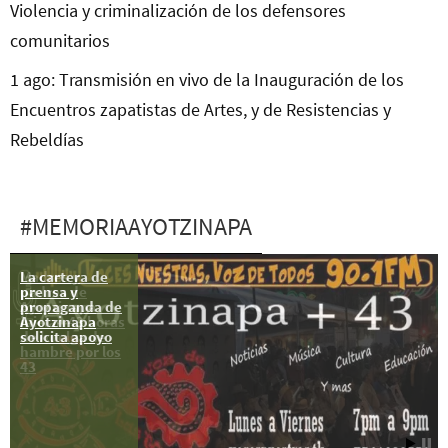
Violencia y criminalización de los defensores
comunitarios
1 ago: Transmisión en vivo de la Inauguración de los
Encuentros zapatistas de Artes, y de Resistencias y
Rebeldías
#MEMORIAAYOTZINAPA
La cartera de
Madres y
prensa y
padres de
propaganda de
Ayotzinapa
Ayotzinapa
inician 43 horas
solicita apoyo
de huelga de
hambre por los
43