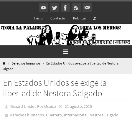
Ir
al
Inicio
Contacto
Publicar
contenido
Inicio
Derechos humanos
En Estados Unidos se exige la libertad de Nestora
Salgado
En Estados Unidos se exige la
libertad de Nestora Salgado
Oxnard Unidos Por Mexico
21 agosto, 2015
,
,
,
Derechos humanos
Guerrero
Internacional
Nestora Salgado