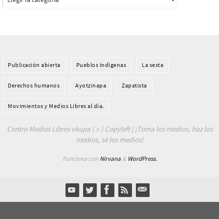
Publicación abierta
Pueblos Indí­genas
La sexta
Derechos humanos
Ayotzinapa
Zapatista
Movimientos y Medios Libres al día.
Centro Medios Libres okupa ( ɔ ) Copyleft | ¡Toma los medios, haz los
medios, sé los medios!
Funciona con
Nirvana
&
WordPress.