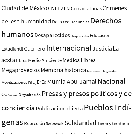
Ciudad de México
Crímenes
CNI-EZLN
Convocatorias
Derechos
de lesa humanidad
De la red
Denuncias
humanos
Desaparecidos
Educación
Desplazados
Internacional
La
Justicia
Guerrero
Estudiantil
sexta
Medios Libres
Medio Ambiente
Libros
Megaproyectos
Memoria histórica
Michoacán
Migrantes
Nacional
Mumia Abu-Jamal
mUjErEs
Movilizaciones
Presas y presos polí­ticos y de
Oaxaca
Organización
Pueblos Indí­
conciencia
Publicación abierta
genas
Solidaridad
Represión
Tierra y territorio
Resistencia