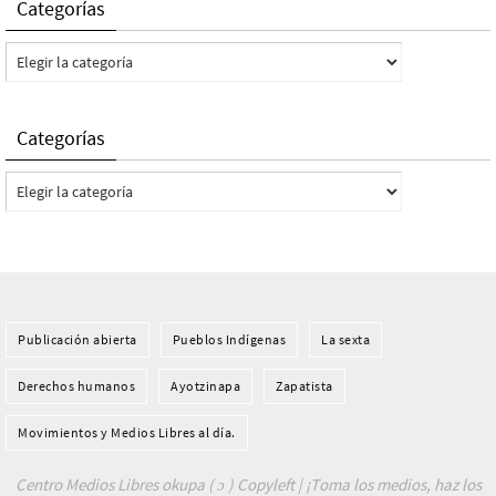
Categorías
Categorías
Categorías
Categorías
Publicación abierta
Pueblos Indí­genas
La sexta
Derechos humanos
Ayotzinapa
Zapatista
Movimientos y Medios Libres al día.
Centro Medios Libres okupa ( ɔ ) Copyleft | ¡Toma los medios, haz los