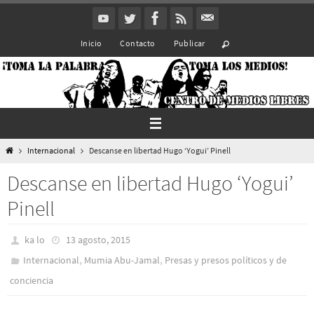
Ir
al
Inicio
Contacto
Publicar
contenido
Inicio
Internacional
Descanse en libertad Hugo ‘Yogui’ Pinell
Descanse en libertad Hugo ‘Yogui’
Pinell
ka lo
13 agosto, 2015
,
,
Internacional
Mumia Abu-Jamal
Presas y presos polí­ticos y de
conciencia