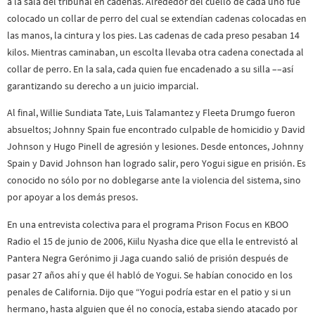
a la sala del tribunal en cadenas. Alrededor del cuello de cada uno fue
colocado un collar de perro del cual se extendían cadenas colocadas en
las manos, la cintura y los pies. Las cadenas de cada preso pesaban 14
kilos. Mientras caminaban, un escolta llevaba otra cadena conectada al
collar de perro. En la sala, cada quien fue encadenado a su silla ––así
garantizando su derecho a un juicio imparcial.
Al final, Willie Sundiata Tate, Luis Talamantez y Fleeta Drumgo fueron
absueltos; Johnny Spain fue encontrado culpable de homicidio y David
Johnson y Hugo Pinell de agresión y lesiones. Desde entonces, Johnny
Spain y David Johnson han logrado salir, pero Yogui sigue en prisión. Es
conocido no sólo por no doblegarse ante la violencia del sistema, sino
por apoyar a los demás presos.
En una entrevista colectiva para el programa Prison Focus en KBOO
Radio el 15 de junio de 2006, Kiilu Nyasha dice que ella le entrevistó al
Pantera Negra Gerónimo ji Jaga cuando salió de prisión después de
pasar 27 años ahí y que él habló de Yogui. Se habían conocido en los
penales de California. Dijo que “Yogui podría estar en el patio y si un
hermano, hasta alguien que él no conocía, estaba siendo atacado por