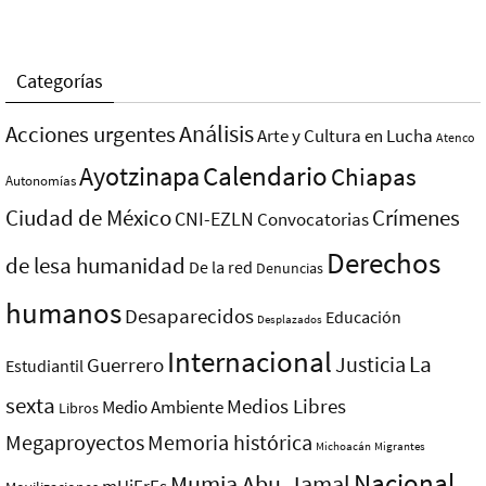
Categorías
Análisis
Acciones urgentes
Arte y Cultura en Lucha
Atenco
Ayotzinapa
Calendario
Chiapas
Autonomías
Ciudad de México
Crímenes
CNI-EZLN
Convocatorias
Derechos
de lesa humanidad
De la red
Denuncias
humanos
Desaparecidos
Educación
Desplazados
Internacional
La
Justicia
Guerrero
Estudiantil
sexta
Medios Libres
Medio Ambiente
Libros
Megaproyectos
Memoria histórica
Michoacán
Migrantes
Nacional
Mumia Abu-Jamal