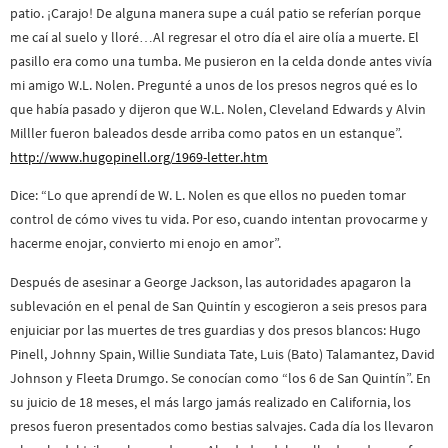
patio. ¡Carajo! De alguna manera supe a cuál patio se referían porque
me caí al suelo y lloré…Al regresar el otro día el aire olía a muerte. El
pasillo era como una tumba. Me pusieron en la celda donde antes vivía
mi amigo W.L. Nolen. Pregunté a unos de los presos negros qué es lo
que había pasado y dijeron que W.L. Nolen, Cleveland Edwards y Alvin
Milller fueron baleados desde arriba como patos en un estanque”.
http://www.hugopinell.org/1969-letter.htm
Dice: “Lo que aprendí de W. L. Nolen es que ellos no pueden tomar
control de cómo vives tu vida. Por eso, cuando intentan provocarme y
hacerme enojar, convierto mi enojo en amor”.
Después de asesinar a George Jackson, las autoridades apagaron la
sublevación en el penal de San Quintín y escogieron a seis presos para
enjuiciar por las muertes de tres guardias y dos presos blancos: Hugo
Pinell, Johnny Spain, Willie Sundiata Tate, Luis (Bato) Talamantez, David
Johnson y Fleeta Drumgo. Se conocían como “los 6 de San Quintín”. En
su juicio de 18 meses, el más largo jamás realizado en California, los
presos fueron presentados como bestias salvajes. Cada día los llevaron