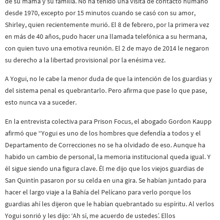
de su mamá y su familia. No ha tenido una visita de contacto humano
desde 1970, excepto por 15 minutos cuando se casó con su amor,
Shirley, quien recientemente murió. El 8 de febrero, por la primera vez
en más de 40 años, pudo hacer una llamada telefónica a su hermana,
con quien tuvo una emotiva reunión. El 2 de mayo de 2014 le negaron
su derecho a la libertad provisional por la enésima vez.
A Yogui, no le cabe la menor duda de que la intención de los guardias y
del sistema penal es quebrantarlo. Pero afirma que pase lo que pase,
esto nunca va a suceder.
En la entrevista colectiva para Prison Focus, el abogado Gordon Kaupp
afirmó que “Yogui es uno de los hombres que defendía a todos y el
Departamento de Correcciones no se ha olvidado de eso. Aunque ha
habido un cambio de personal, la memoria institucional queda igual. Y
él sigue siendo una figura clave. Él me dijo que los viejos guardias de
San Quintín pasaron por su celda en una gira. Se habían juntado para
hacer el largo viaje a la Bahía del Pelícano para verlo porque los
guardias ahí les dijeron que le habían quebrantado su espíritu. Al verlos
Yogui sonrió y les dijo: ‘Ah sí, me acuerdo de ustedes’. Ellos