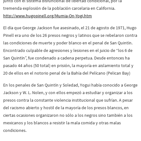
junto con el sistema disfuncional de libertad condicional, por la
tremenda explosión de la población carcelaria en California.
http://www.hugopinell.org/Mumia-On-Yogi.htm
El día que George Jackson fue asesinado, el 21 de agosto de 1971, Hugo
Pinell era uno de los 26 presos negros y latinos que se rebelaron contra
las condiciones de muerte y poder blanco en el penal de San Quintín.
Encontrado culpable de agresiones y lesiones en el juicio de “los 6 de
San Quintín”, fue condenado a cadena perpetua. Desde entonces ha
pasado 44 años (50 total) en prisión, la mayoría en aislamiento total y
20 de ellos en el notorio penal de la Bahía del Pelícano (Pelican Bay)
En los penales de San Quintín y Soledad, Yogui había conocido a George
Jackson y W. L. Nolen, y con ellos empezó a estudiar y organizar a los
presos contra la constante violencia institucional que sufrían. A pesar
del racismo abierto y hostil de la mayoría de los presos blancos, en
ciertas ocasiones organizaron no sólo a los negros sino también a los
mexicanos y los blancos a resistir la mala comida y otras malas
condiciones.