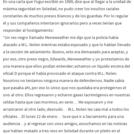
En una carta que Yogui escribió en 1969, dice que al llegar a la unidad de
máxima seguridad en Soledad, no pudo creer los insultos raciales
constantes de muchos presos blancos y de los guardias. Por lo regular
él y sus compañeros intentaron ignorarlos pero a veces tenían que
responder al hostigamiento:
“Un reo negro llamado Meneweather me dijo que la policía había
atacado a W.L. Nolen mientras estaba esposado y que lo habían llevado
a la sección de aislamiento. Bueno, esto era demasiado para aceptar, y
por eso, otro preso negro, Edwards, Meneweather y yo protestamos de
una manera que ellos podían entender; echamos un líquido encima del
oficial D porque él había provocado el ataque contra W.L. Nolen.
Nosotros no teníamos ninguna manera de defendernos. Nadie sabía
que pasaba ahí, por eso lo único que nos quedaba era protegernos el
uno al otro. Ellos regresaron y echaron gases lacrimógenos en nuestras
celdas hasta que casi morimos, en serio… Me esposaron y me
arrastraron al otro lado, desnudo… W.L. Nolen les caía mal a todos los
oficiales…El lunes 12 de enero… tuve que ir a Sacramento para una
audiencia…y al regresar con unos amigos, escuchamos en las noticias
que habían matado a tres reos en Soledad durante un pleito en el