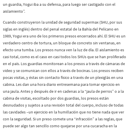
un guardia, Yogui iba a su defensa, para luego ser castigado con el
aislamiento”.
Cuando construyeron la unidad de seguridad supermax (SHU, por sus
siglas en inglés) dentro del penal estatal de la Bahía del Pelícano en
1989, Yogui era uno de los primeros presos encerrados ahí. El SHU es un
verdadero centro de tortura, un bloque de concreto sin ventanas, en
efecto una tumba. Los presos nunca ven la luz de día. El aislamiento es
casi total, como es el caso en casi todos los SHUs que se han proliferado
en el país. Los guardias monitorean a los presos a través de cámaras de
video y se comunican con ellos a través de bocinas. Los presos reciben
pocas visitas, y éstas sin contacto físico a través de un plexiglás en una
cabina. Les dan una hora diario entresemana para tomar ejercicio en
una jaula. Antes y después de ir en cadenas a la “jaula de perros” o a la
cabina de visitas, escoltado por dos guardias, los presos están
desnudados y sujetos a una revisión total del cuerpo, incluso de todas
las cavidades –un ejercicio en la humillación que no tiene nada que ver
con la seguridad. Si un preso comete una “infracción” a las reglas, que
puede ser algo tan sencillo como quejarse por una cucaracha en la