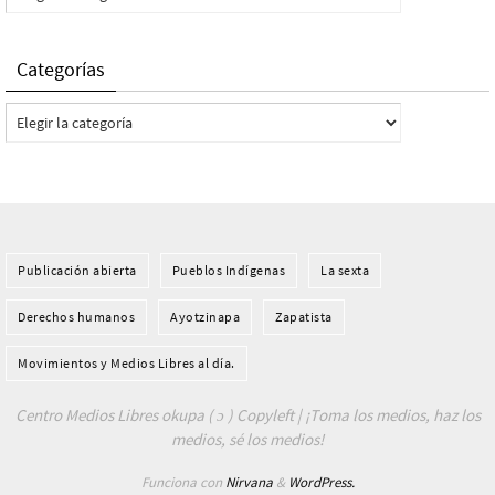
Categorías
Categorías
Publicación abierta
Pueblos Indí­genas
La sexta
Derechos humanos
Ayotzinapa
Zapatista
Movimientos y Medios Libres al día.
Centro Medios Libres okupa ( ɔ ) Copyleft | ¡Toma los medios, haz los
medios, sé los medios!
Funciona con
Nirvana
&
WordPress.