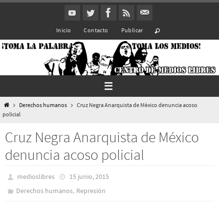
Ir
al
Inicio
Contacto
Publicar
contenido
Inicio
Derechos humanos
Cruz Negra Anarquista de México denuncia acoso
policial
Cruz Negra Anarquista de México
denuncia acoso policial
medioslibres
15 junio, 2015
,
Derechos humanos
Represión