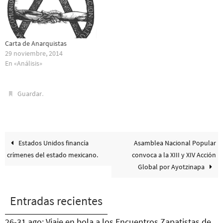
Carta de Anarquistas
29 noviembre, 2014
En «Análisis»
.
Guardar
Estados Unidos financía
Asamblea Nacional Popular
crímenes del estado mexicano.
convoca a la XIII y XIV Acción
Global por Ayotzinapa
Entradas recientes
26-31 ago: Viaje en bola a los Encuentros Zapatistas de