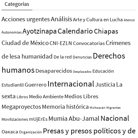
Categorías
Análisis
Acciones urgentes
Arte y Cultura en Lucha
Atenco
Ayotzinapa
Calendario
Chiapas
Autonomías
Ciudad de México
Crímenes
CNI-EZLN
Convocatorias
Derechos
de lesa humanidad
De la red
Denuncias
humanos
Desaparecidos
Educación
Desplazados
Internacional
La
Justicia
Guerrero
Estudiantil
sexta
Medios Libres
Medio Ambiente
Libros
Megaproyectos
Memoria histórica
Michoacán
Migrantes
Nacional
Mumia Abu-Jamal
mUjErEs
Movilizaciones
Presas y presos polí­ticos y de
Oaxaca
Organización