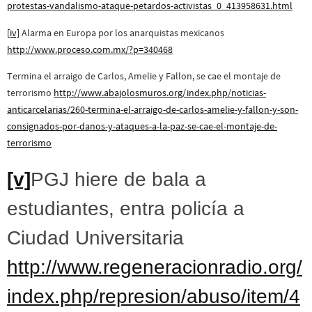
protestas-vandalismo-ataque-petardos-activistas_0_413958631.html
[iv]
Alarma en Europa por los anarquistas mexicanos
http://www.proceso.com.mx/?p=340468
Termina el arraigo de Carlos, Amelie y Fallon, se cae el montaje de
terrorismo
http://www.abajolosmuros.org/index.php/noticias-
anticarcelarias/260-termina-el-arraigo-de-carlos-amelie-y-fallon-y-son-
consignados-por-danos-y-ataques-a-la-paz-se-cae-el-montaje-de-
terrorismo
[v]
PGJ hiere de bala a
estudiantes, entra policía a
Ciudad Universitaria
http://www.regeneracionradio.org/
index.php/represion/abuso/item/4