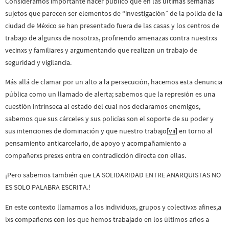
Consideramos importante hacer público que en las últimas semanas
sujetos que parecen ser elementos de “investigación” de la policía de la
ciudad de México se han presentado fuera de las casas y los centros de
trabajo de algunxs de nosotrxs, profiriendo amenazas contra nuestrxs
vecinxs y familiares y argumentando que realizan un trabajo de
seguridad y vigilancia.
Más allá de clamar por un alto a la persecución, hacemos esta denuncia
pública como un llamado de alerta; sabemos que la represión es una
cuestión intrínseca al estado del cual nos declaramos enemigos,
sabemos que sus cárceles y sus policías son el soporte de su poder y
sus intenciones de dominación y que nuestro trabajo
[vii]
en torno al
pensamiento anticarcelario, de apoyo y acompañamiento a
compañerxs presxs entra en contradicción directa con ellas.
¡Pero sabemos también que LA SOLIDARIDAD ENTRE ANARQUISTAS NO
ES SOLO PALABRA ESCRITA.!
En este contexto llamamos a los individuxs, grupos y colectivxs afines,a
lxs compañerxs con los que hemos trabajado en los últimos años a