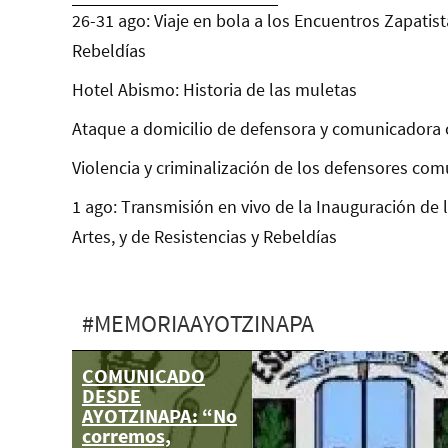
26-31 ago: Viaje en bola a los Encuentros Zapatist
Rebeldías
Hotel Abismo: Historia de las muletas
Ataque a domicilio de defensora y comunicadora 
Violencia y criminalización de los defensores com
1 ago: Transmisión en vivo de la Inauguración de 
Artes, y de Resistencias y Rebeldías
#MEMORIAAYOTZINAPA
COMUNICADO
Madres y padres
DESDE
de Ayotzinapa
AYOTZINAPA: “No
amagados con
corremos,
armas largas por