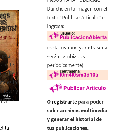
Dar clic en la imagen con el
texto “Publicar Artículo” e
ingresa:
(nota: usuario y contraseña
alapa
serán cambiados
ca este
periódicamente)
tro de
ta es la
a rolar y
opyplis.
O
registrarte
para poder
subir archivos multimedia
y generar el historial de
elita
tus publicaciones.