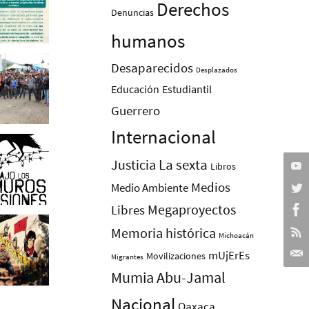
Derechos
Denuncias
humanos
Desaparecidos
Desplazados
Educación
Estudiantil
Guerrero
Internacional
La sexta
Justicia
Libros
Medios
Medio Ambiente
Megaproyectos
Libres
Memoria histórica
Michoacán
mUjErEs
Movilizaciones
Migrantes
Mumia Abu-Jamal
Nacional
Oaxaca