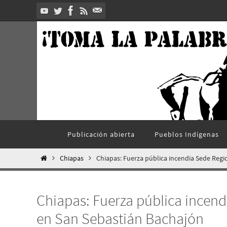
Ir
al
contenido
Ir
Publicación abierta
Pueblos Indí­genas
al
contenido
Inicio
Chiapas
Chiapas: Fuerza pública incendia Sede Regi
Chiapas: Fuerza pública incend
en San Sebastián Bachajón