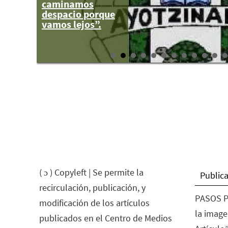
caminamos
policías en
despacio porque
Veracruz
vamos lejos”.
( ɔ ) Copyleft | Se permite la
Publica
recirculación, publicación, y
PASOS P
modificación de los artículos
la image
publicados en el Centro de Medios