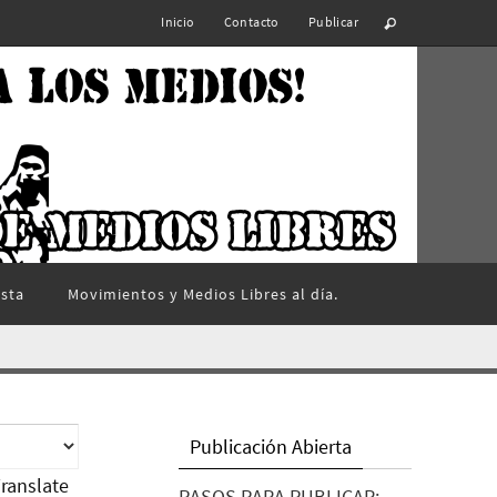
Inicio
Contacto
Publicar
ista
Movimientos y Medios Libres al día.
Publicación Abierta
ranslate
PASOS PARA PUBLICAR: