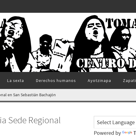
La sexta
Derechos humanos
Ayotzinapa
Zapat
onal en San Sebastián Bachajón
ia Sede Regional
Powered by
T