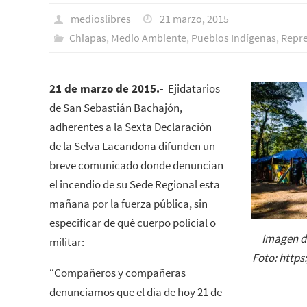
medioslibres
21 marzo, 2015
Chiapas
,
Medio Ambiente
,
Pueblos Indí­genas
,
Repr
21 de marzo de 2015.-
Ejidatarios
de San Sebastián Bachajón,
adherentes a la Sexta Declaración
de la Selva Lacandona difunden un
breve comunicado donde denuncian
el incendio de su Sede Regional esta
mañana por la fuerza pública, sin
especificar de qué cuerpo policial o
Imagen de
militar:
Foto: http
“Compañeros y compañeras
denunciamos que el día de hoy 21 de