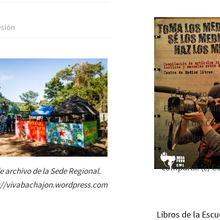
esión
El Rebozo, P
Editorial, publi
folleto del Cen
Medios Libres. Es
edición 2016. Par
compartir. (c) C
 archivo de la Sede Regional.
s://vivabachajon.wordpress.com
Libros de la Escu