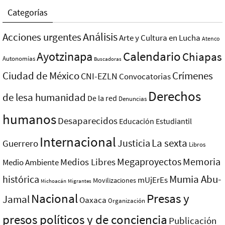
Categorías
Análisis
Acciones urgentes
Arte y Cultura en Lucha
Atenco
Ayotzinapa
Calendario
Chiapas
Autonomías
Buscadoras
Ciudad de México
Crímenes
CNI-EZLN
Convocatorias
Derechos
de lesa humanidad
De la red
Denuncias
humanos
Desaparecidos
Educación
Estudiantil
Internacional
La sexta
Justicia
Guerrero
Libros
Megaproyectos
Memoria
Medios Libres
Medio Ambiente
Mumia Abu-
histórica
mUjErEs
Movilizaciones
Michoacán
Migrantes
Nacional
Presas y
Jamal
Oaxaca
Organización
presos polí­ticos y de conciencia
Publicación