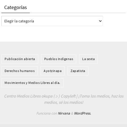
Categorías
Categorías
Publicación abierta
Pueblos Indí­genas
La sexta
Derechos humanos
Ayotzinapa
Zapatista
Movimientos y Medios Libres al día.
Centro Medios Libres okupa ( ɔ ) Copyleft | ¡Toma los medios, haz los
medios, sé los medios!
Funciona con
Nirvana
&
WordPress.