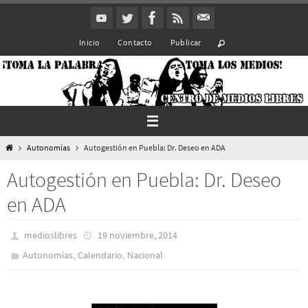
Ir
al
Inicio
Contacto
Publicar
contenido
Inicio
Autonomías
Autogestión en Puebla: Dr. Deseo en ADA
Autogestión en Puebla: Dr. Deseo
en ADA
medioslibres
19 noviembre, 2014
,
,
Autonomías
Calendario
Nacional