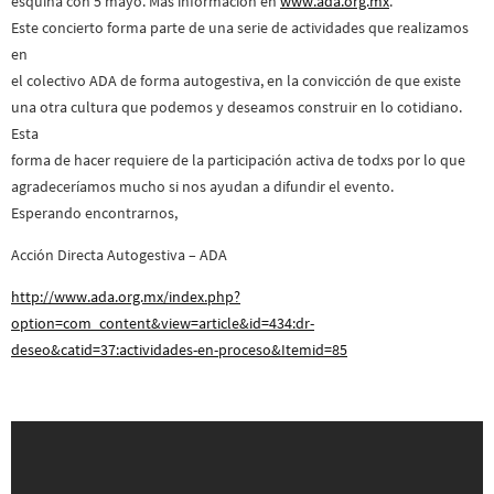
esquina con 5 mayo. Más información en
www.ada.org.mx
.
Este concierto forma parte de una serie de actividades que realizamos
en
el colectivo ADA de forma autogestiva, en la convicción de que existe
una otra cultura que podemos y deseamos construir en lo cotidiano.
Esta
forma de hacer requiere de la participación activa de todxs por lo que
agradeceríamos mucho si nos ayudan a difundir el evento.
Esperando encontrarnos,
Acción Directa Autogestiva – ADA
http://www.ada.org.mx/index.php?
option=com_content&view=article&id=434:dr-
deseo&catid=37:actividades-en-proceso&Itemid=85