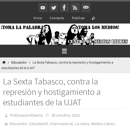
Ir
al
Inicio
Contacto
Publicar
contenido
Inicio
Educación
La Sexta Tabasco, contra la represión y hostigamiento a
estudiantes de la UJAT
La Sexta Tabasco, contra la
represión y hostigamiento a
estudiantes de la UJAT
PublicacionAbierta
30 octubre, 2014
,
,
,
,
,
Educación
Estudiantil
Internacional
La sexta
Medios Libres