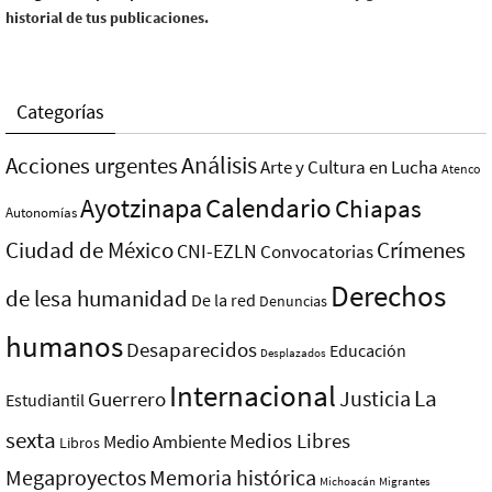
historial de tus publicaciones.
Categorías
Análisis
Acciones urgentes
Arte y Cultura en Lucha
Atenco
Ayotzinapa
Calendario
Chiapas
Autonomías
Ciudad de México
Crímenes
CNI-EZLN
Convocatorias
Derechos
de lesa humanidad
De la red
Denuncias
humanos
Desaparecidos
Educación
Desplazados
Internacional
La
Justicia
Guerrero
Estudiantil
sexta
Medios Libres
Medio Ambiente
Libros
Megaproyectos
Memoria histórica
Michoacán
Migrantes