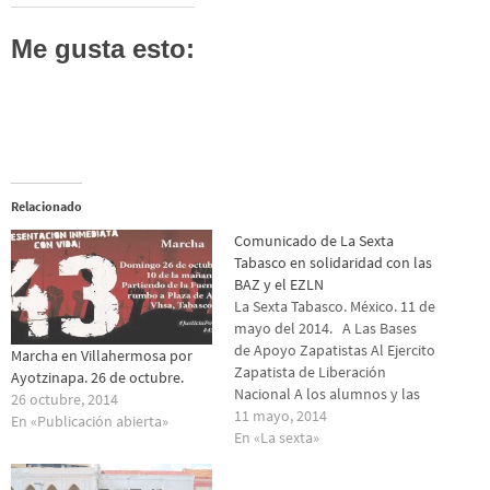
Me gusta esto:
Relacionado
Comunicado de La Sexta
Tabasco en solidaridad con las
BAZ y el EZLN
La Sexta Tabasco. México. 11 de
mayo del 2014. A Las Bases
de Apoyo Zapatistas Al Ejercito
Marcha en Villahermosa por
Zapatista de Liberación
Ayotzinapa. 26 de octubre.
Nacional A los alumnos y las
26 octubre, 2014
alumnas de la Escuelita
11 mayo, 2014
En «Publicación abierta»
Zapatista A La Sexta Nacional e
En «La sexta»
Internacional A las y los
adherentes de la Sexta de