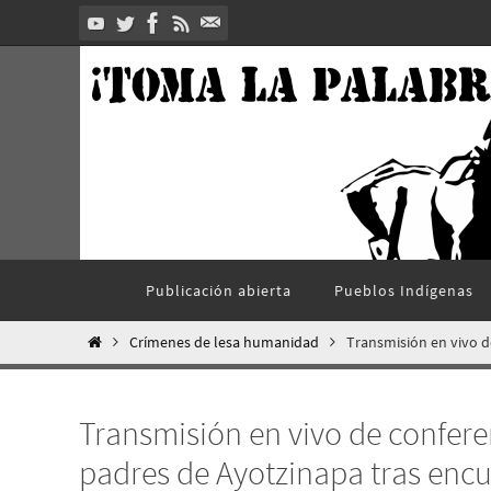
Ir
al
contenido
Ir
Publicación abierta
Pueblos Indí­genas
al
contenido
Inicio
Crímenes de lesa humanidad
Transmisión en vivo d
Transmisión en vivo de confere
padres de Ayotzinapa tras enc