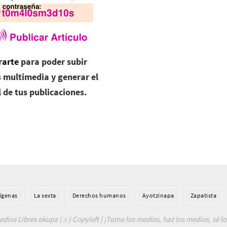
rarte
para poder subir
 multimedia y generar el
l de tus publicaciones.
í­genas
La sexta
Derechos humanos
Ayotzinapa
Zapatista
dios Libres okupa ( ɔ ) Copyleft | ¡Toma los medios, haz los medios, sé l