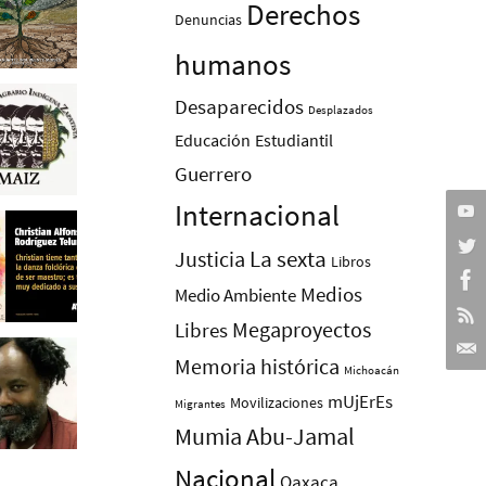
Derechos
Denuncias
humanos
Desaparecidos
Desplazados
Educación
Estudiantil
Guerrero
Internacional
La sexta
Justicia
Libros
Medios
Medio Ambiente
Megaproyectos
Libres
Memoria histórica
Michoacán
mUjErEs
Movilizaciones
Migrantes
Mumia Abu-Jamal
Nacional
Oaxaca