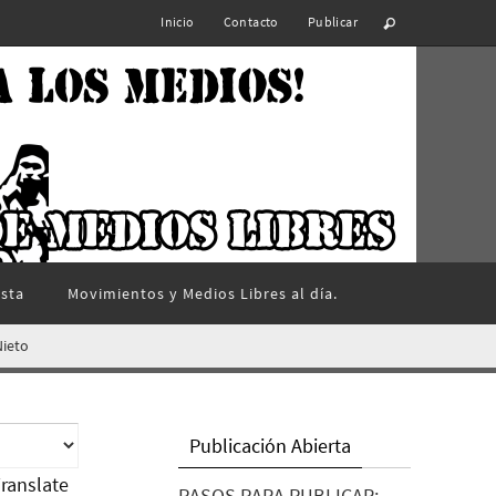
Inicio
Contacto
Publicar
ista
Movimientos y Medios Libres al día.
Nieto
Publicación Abierta
ranslate
PASOS PARA PUBLICAR: