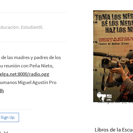
Educación
,
Estudiantil
,
El Rebozo, P
 de las madres y padres de los
Editorial, publi
u reunión con Peña Nieto,
elga.net:8000/radio.ogg
folleto del Cen
 Humanos Miguel Agustin Pro
Medios Libres. Es
dh
edición 2016. Par
compartir. (c) C
Libros de la Escu