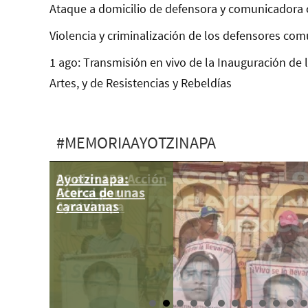
Ataque a domicilio de defensora y comunicadora 
Violencia y criminalización de los defensores com
1 ago: Transmisión en vivo de la Inauguración de 
Artes, y de Resistencias y Rebeldías
#MEMORIAAYOTZINAPA
Ayotzinapa:
26 abr: 139 Acción
Acerca de unas
Global por
caravanas
Ayotzinapa