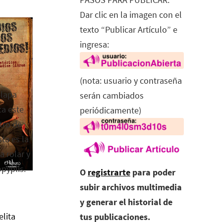
Dar clic en la imagen con el
texto “Publicar Artículo” e
ingresa:
(nota: usuario y contraseña
alapa
serán cambiados
ca este
periódicamente)
tro de
ta es la
a rolar y
opyplis.
O
registrarte
para poder
subir archivos multimedia
y generar el historial de
elita
tus publicaciones.