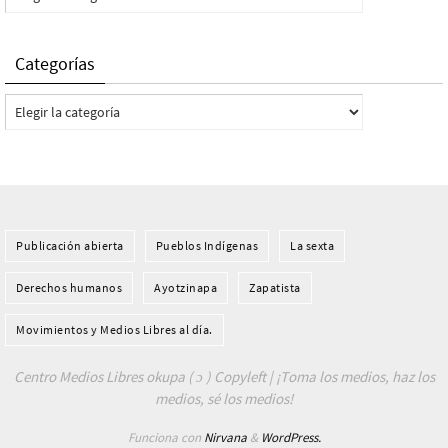
Categorías
Categorías
Publicación abierta
Pueblos Indí­genas
La sexta
Derechos humanos
Ayotzinapa
Zapatista
Movimientos y Medios Libres al día.
Centro Medios Libres okupa ( ɔ ) Copyleft | ¡Toma los medios, haz los
medios, sé los medios!
Funciona con
Nirvana
&
WordPress.