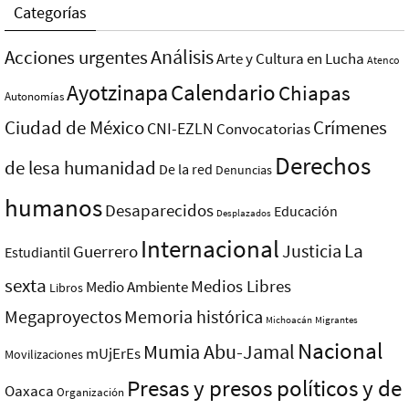
Categorías
Análisis
Acciones urgentes
Arte y Cultura en Lucha
Atenco
Ayotzinapa
Calendario
Chiapas
Autonomías
Ciudad de México
Crímenes
CNI-EZLN
Convocatorias
Derechos
de lesa humanidad
De la red
Denuncias
humanos
Desaparecidos
Educación
Desplazados
Internacional
La
Justicia
Guerrero
Estudiantil
sexta
Medios Libres
Medio Ambiente
Libros
Megaproyectos
Memoria histórica
Michoacán
Migrantes
Nacional
Mumia Abu-Jamal
mUjErEs
Movilizaciones
Presas y presos polí­ticos y de
Oaxaca
Organización