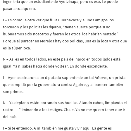
ingeniería que un estudiante de Ayotzinapa, pero es eso. Le puede
pasar a cualquiera.
I – Es como la otra vez que fui a Cuernavaca y a unos amigos los
torcieron y los policías les dijeron, “tienen suerte porque si no
hubiéramos sido nosotros y fueran los otros, los habrían matado.”
Porque al parecer en Morelos hay dos policías, una es la loca y otra que
es la súper loca.
N – Así es en todos lados, en este país del narco en todos lados está
igual. Ya ni sabes hacia dónde voltear. En donde esconderte.
I – Ayer asesinaron a un diputado suplente de un tal Añorve, un priista
que compitió por la gubernatura contra Aguirre, y al parecer también
son primos.
N – Ya deplano están borrando sus huellas. Atando cabos, limpiando el
rastro… Eliminando a los testigos. Chale. Yo no me quiero tener que ir
del país.
I – Sí te entiendo. A mi también me gusta vivir aqui. La gente es