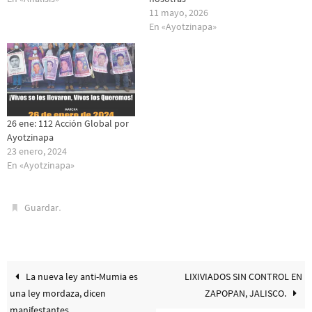
11 mayo, 2026
En «Ayotzinapa»
26 ene: 112 Acción Global por
Ayotzinapa
23 enero, 2024
En «Ayotzinapa»
.
Guardar
La nueva ley anti-Mumia es
LIXIVIADOS SIN CONTROL EN
una ley mordaza, dicen
ZAPOPAN‏, JALISCO.
manifestantes