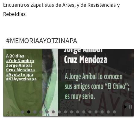
Encuentros zapatistas de Artes, y de Resistencias y
Rebeldías
#MEMORIAAYOTZINAPA
A 20 días
San Diego y
#YoTeNombro
Nueva York se
Jorge Aníbal
manifiestan
Cruz Mendoza
tras agresión
#Ayotz1napa
contra
#43Ayotzinapa
Ayotzinapa