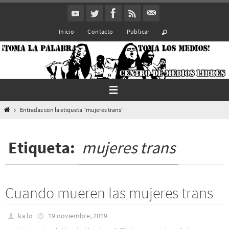
Ir
al
Inicio
Contacto
Publicar
contenido
Inicio
Entradas con la etiqueta "mujeres trans"
Etiqueta:
mujeres trans
Cuando mueren las mujeres trans
ka lo
19 noviembre, 2019