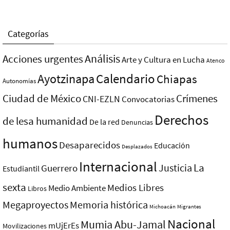
Categorías
Análisis
Acciones urgentes
Arte y Cultura en Lucha
Atenco
Ayotzinapa
Calendario
Chiapas
Autonomías
Ciudad de México
Crímenes
CNI-EZLN
Convocatorias
Derechos
de lesa humanidad
De la red
Denuncias
humanos
Desaparecidos
Educación
Desplazados
Internacional
La
Justicia
Guerrero
Estudiantil
sexta
Medios Libres
Medio Ambiente
Libros
Megaproyectos
Memoria histórica
Michoacán
Migrantes
Nacional
Mumia Abu-Jamal
mUjErEs
Movilizaciones