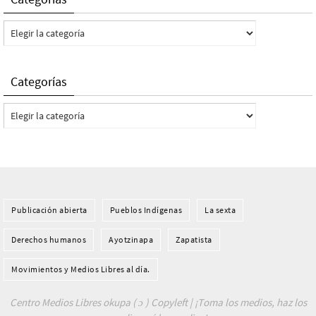
Categorías
Categorías
Categorías
Publicación abierta
Pueblos Indí­genas
La sexta
Derechos humanos
Ayotzinapa
Zapatista
Movimientos y Medios Libres al día.
Centro Medios Libres okupa ( ɔ ) Copyleft | ¡Toma los medios, haz los