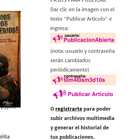
Dar clic en la imagen con el
texto “Publicar Artículo” e
ingresa:
(nota: usuario y contraseña
alapa
serán cambiados
ca este
periódicamente)
tro de
ta es la
a rolar y
opyplis.
O
registrarte
para poder
subir archivos multimedia
y generar el historial de
elita
tus publicaciones.