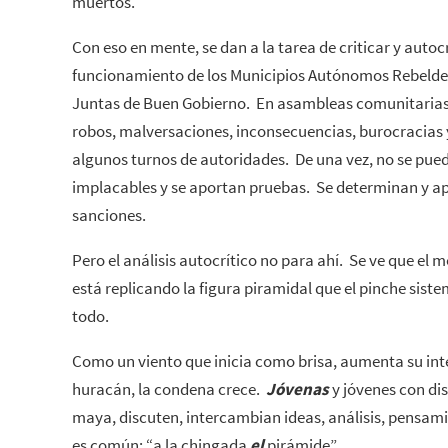
muertos.
Con eso en mente, se dan a la tarea de criticar y autocri
funcionamiento de los Municipios Autónomos Rebeldes
Juntas de Buen Gobierno. En asambleas comunitarias
robos, malversaciones, inconsecuencias, burocracias 
algunos turnos de autoridades. De una vez, no se pue
implacables y se aportan pruebas. Se determinan y apl
sanciones.
Pero el análisis autocrítico no para ahí. Se ve que e
está replicando la figura piramidal que el pinche sist
todo.
Como un viento que inicia como brisa, aumenta su inte
huracán, la condena crece.
Jóvenas
y jóvenes con dis
maya, discuten, intercambian ideas, análisis, pensam
es común: “a la chingada
el
pirámide”.