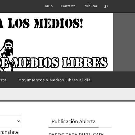
Inicio
Contacto
Publicar
ista
Movimientos y Medios Libres al día.
Publicación Abierta
ranslate
PASOS PARA PUBLICAR: