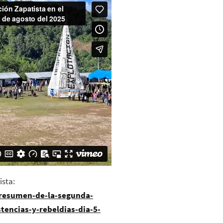
ista:
/resumen-de-la-segunda-
tencias-y-rebeldias-dia-5-