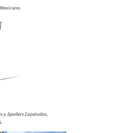
 Mexicano.
is y
Spoilers
Zapatudos.
5.