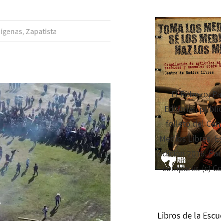
í­genas
,
Zapatista
El Rebozo, P
Editorial, publi
folleto del Cen
Medios Libres. Es
edición 2016. Par
compartir. (c) C
Libros de la Escu