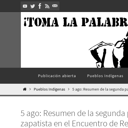
Ir
al
contenido
Ir
Publicación abierta
Pueblos Indí­genas
al
contenido
Inicio
Pueblos Indí­genas
5 ago: Resumen de la segunda par
5 ago: Resumen de la segunda 
zapatista en el Encuentro de Re