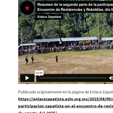
Publicado originalmente en la página de Enlace Zapat
https://enlacezapatista.ezln.org.mx/2025/08/09
participacion-zapatista-en-el-encuentro-de-resis
de-agosto-del-2025/