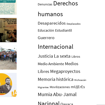
Derechos
Denuncias
humanos
Desaparecidos
Desplazados
Educación
Estudiantil
Guerrero
Internacional
La sexta
Justicia
Libros
Medios
Medio Ambiente
Megaproyectos
Libres
Memoria histórica
Michoacán
mUjErEs
Movilizaciones
Migrantes
Mumia Abu-Jamal
Nacional
Oaxaca