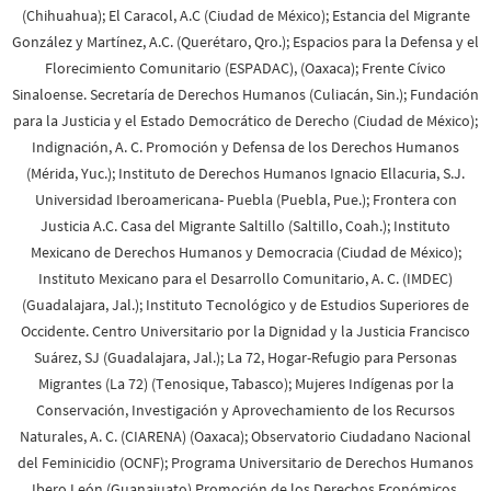
(Chihuahua); El Caracol, A.C (Ciudad de México); Estancia del Migrante
González y Martínez, A.C. (Querétaro, Qro.); Espacios para la Defensa y el
Florecimiento Comunitario (ESPADAC), (Oaxaca); Frente Cívico
Sinaloense. Secretaría de Derechos Humanos (Culiacán, Sin.); Fundación
para la Justicia y el Estado Democrático de Derecho (Ciudad de México);
Indignación, A. C. Promoción y Defensa de los Derechos Humanos
(Mérida, Yuc.); Instituto de Derechos Humanos Ignacio Ellacuria, S.J.
Universidad Iberoamericana- Puebla (Puebla, Pue.); Frontera con
Justicia A.C. Casa del Migrante Saltillo (Saltillo, Coah.); Instituto
Mexicano de Derechos Humanos y Democracia (Ciudad de México);
Instituto Mexicano para el Desarrollo Comunitario, A. C. (IMDEC)
(Guadalajara, Jal.); Instituto Tecnológico y de Estudios Superiores de
Occidente. Centro Universitario por la Dignidad y la Justicia Francisco
Suárez, SJ (Guadalajara, Jal.); La 72, Hogar-Refugio para Personas
Migrantes (La 72) (Tenosique, Tabasco); Mujeres Indígenas por la
Conservación, Investigación y Aprovechamiento de los Recursos
Naturales, A. C. (CIARENA) (Oaxaca); Observatorio Ciudadano Nacional
del Feminicidio (OCNF); Programa Universitario de Derechos Humanos
Ibero León (Guanajuato) Promoción de los Derechos Económicos,