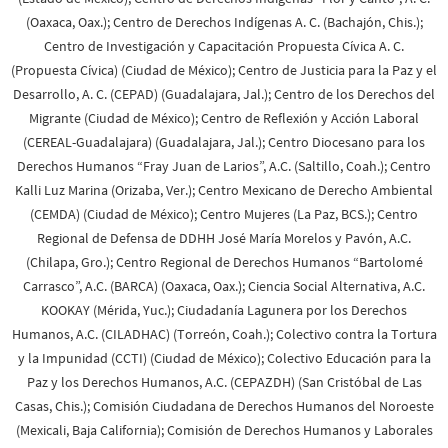
(Oaxaca, Oax.); Centro de Derechos Indígenas A. C. (Bachajón, Chis.);
Centro de Investigación y Capacitación Propuesta Cívica A. C.
(Propuesta Cívica) (Ciudad de México); Centro de Justicia para la Paz y el
Desarrollo, A. C. (CEPAD) (Guadalajara, Jal.); Centro de los Derechos del
Migrante (Ciudad de México); Centro de Reflexión y Acción Laboral
(CEREAL-Guadalajara) (Guadalajara, Jal.); Centro Diocesano para los
Derechos Humanos “Fray Juan de Larios”, A.C. (Saltillo, Coah.); Centro
Kalli Luz Marina (Orizaba, Ver.); Centro Mexicano de Derecho Ambiental
(CEMDA) (Ciudad de México); Centro Mujeres (La Paz, BCS.); Centro
Regional de Defensa de DDHH José María Morelos y Pavón, A.C.
(Chilapa, Gro.); Centro Regional de Derechos Humanos “Bartolomé
Carrasco”, A.C. (BARCA) (Oaxaca, Oax.); Ciencia Social Alternativa, A.C.
KOOKAY (Mérida, Yuc.); Ciudadanía Lagunera por los Derechos
Humanos, A.C. (CILADHAC) (Torreón, Coah.); Colectivo contra la Tortura
y la Impunidad (CCTI) (Ciudad de México); Colectivo Educación para la
Paz y los Derechos Humanos, A.C. (CEPAZDH) (San Cristóbal de Las
Casas, Chis.); Comisión Ciudadana de Derechos Humanos del Noroeste
(Mexicali, Baja California); Comisión de Derechos Humanos y Laborales