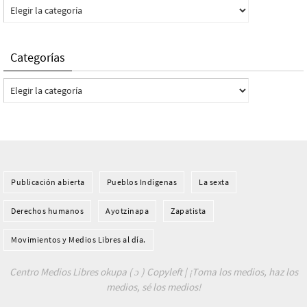
Categorías
Categorías
Categorías
Publicación abierta
Pueblos Indí­genas
La sexta
Derechos humanos
Ayotzinapa
Zapatista
Movimientos y Medios Libres al día.
Centro Medios Libres okupa ( ɔ ) Copyleft | ¡Toma los medios, haz los
medios, sé los medios!