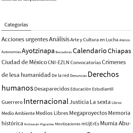
Categorías
Análisis
Acciones urgentes
Arte y Cultura en Lucha
Atenco
Ayotzinapa
Calendario
Chiapas
Autonomías
Buscadoras
Ciudad de México
Crímenes
CNI-EZLN
Convocatorias
Derechos
de lesa humanidad
De la red
Denuncias
humanos
Desaparecidos
Educación
Estudiantil
Internacional
La sexta
Justicia
Guerrero
Libros
Megaproyectos
Memoria
Medios Libres
Medio Ambiente
Mumia Abu-
histórica
mUjErEs
Movilizaciones
Michoacán
Migrantes