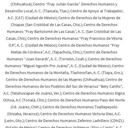
(Chihuahua); Centro “Fray Julián Garcés” Derechos Humanos y
Desarrollo Local, A. C. (Tlaxcala, Tlax.); Centro de Apoyo al Trabajador,
A.C. (CAT) (Ciudad de México); Centro de Derechos de la Mujeres de
Chiapas (San Cristóbal de Las Casas, Chis.); Centro de Derechos
Humanos “Fray Bartolomé de Las Casas”, A. C. (San Cristóbal de Las
Casas, Chis); Centro de Derechos Humanos “Fray Francisco de Vitoria
O.P.”, A. C. (Ciudad de México); Centro de Derechos Humanos “Fray
Matías de Córdova”, A.C. (Tapachula, Chis.); Centro de Derechos
Humanos “Juan Gerardi”, A. C. (Torreón, Coah.); Centro de Derechos
Humanos “Miguel Agustín Pro Juárez”, A. C. (Ciudad de México); Centro
de Derechos Humanos de la Montaña, Tlachinollan, A. C. (Tlapa, Gro.);
Centro de Derechos Humanos de las Mujeres (Chihuahua); Centro de
Derechos Humanos de los Pueblos del Sur de Veracruz “Bety Cariño”,
A.C. (Tatahuicapan de Juárez, Ver.); Centro de Derechos Humanos Digna
Ochoa, A.C (Tonalá, Chis.); Centro de Derechos Humanos Paso del Norte
(Cd. Juárez, Chih.); Centro de Derechos Humanos Toaltepeyolo
(Orizaba, Veracruz); Centro de Derechos Humanos Victoria Diez, A.C.
(León, Gto.); Centro de Derechos Humanos Zeferino Ladrillero (CDHZL)
(Estado de México); Centro de Derechos Indígenas “Flor y Canto”, A. C.