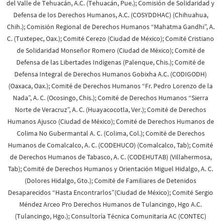
del Valle de Tehuacán, A.C. (Tehuacán, Pue.); Comisión de Solidaridad y
Defensa de los Derechos Humanos, A.C. (COSYDDHAC) (Chihuahua,
Chih.); Comisión Regional de Derechos Humanos “Mahatma Gandhi”, A.
C. (Tuxtepec, Oax.); Comité Cerezo (Ciudad de México); Comité Cristiano
de Solidaridad Monseñor Romero (Ciudad de México); Comité de
Defensa de las Libertades Indígenas (Palenque, Chis.); Comité de
Defensa Integral de Derechos Humanos Gobixha A.C. (CODIGODH)
(Oaxaca, Oax.); Comité de Derechos Humanos “Fr. Pedro Lorenzo de la
Nada”, A. C. (Ocosingo, Chis.); Comité de Derechos Humanos “Sierra
Norte de Veracruz”, A. C. (Huayacocotla, Ver.); Comité de Derechos
Humanos Ajusco (Ciudad de México); Comité de Derechos Humanos de
Colima No Gubermantal A. C. (Colima, Col.); Comité de Derechos
Humanos de Comalcalco, A. C. (CODEHUCO) (Comalcalco, Tab); Comité
de Derechos Humanos de Tabasco, A. C. (CODEHUTAB) (Villahermosa,
Tab); Comité de Derechos Humanos y Orientación Miguel Hidalgo, A. C.
(Dolores Hidalgo, Gto.); Comité de Familiares de Detenidos
Desaparecidos “Hasta Encontrarlos”(Ciudad de México); Comité Sergio
Méndez Arceo Pro Derechos Humanos de Tulancingo, Hgo A.C.
(Tulancingo, Hgo.); Consultoría Técnica Comunitaria AC (CONTEC)