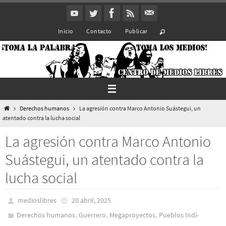
Ir
al
Inicio
Contacto
Publicar
contenido
Inicio
Derechos humanos
La agresión contra Marco Antonio Suástegui, un
atentado contra la lucha social
La agresión contra Marco Antonio
Suástegui, un atentado contra la
lucha social
medioslibres
20 abril, 2025
,
,
,
Derechos humanos
Guerrero
Megaproyectos
Pueblos Indí­