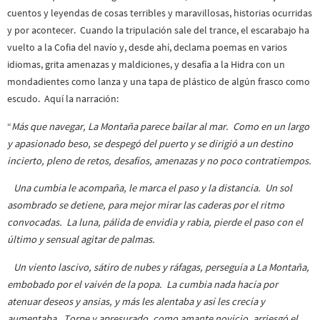
cuentos y leyendas de cosas terribles y maravillosas, historias ocurridas
y por acontecer. Cuando la tripulación sale del trance, el escarabajo ha
vuelto a la Cofia del navío y, desde ahí, declama poemas en varios
idiomas, grita amenazas y maldiciones, y desafía a la Hidra con un
mondadientes como lanza y una tapa de plástico de algún frasco como
escudo. Aquí la narración:
“
Más que navegar, La Montaña parece bailar al mar. Como en un largo
y apasionado beso, se despegó del puerto y se dirigió a un destino
incierto, pleno de retos, desafíos, amenazas y no poco contratiempos.
Una cumbia le acompaña, le marca el paso y la distancia. Un sol
asombrado se detiene, para mejor mirar las caderas por el ritmo
convocadas. La luna, pálida de envidia y rabia, pierde el paso con el
último y sensual agitar de palmas.
Un viento lascivo, sátiro de nubes y ráfagas, perseguía a La Montaña,
embobado por el vaivén de la popa. La cumbia nada hacía por
atenuar deseos y ansias, y más les alentaba y así les crecía y
aumentaba. Torpe y apresurado, como amante novicio, arriesgó el