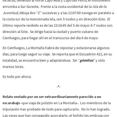
04:56:30, teniendo al norte
Cayo Real
y
Cayo del Perro
, el motovelero
enrumba a Sur-Sureste. Frente a la costa occidental de la
Isla de la
Juventud
, dibuja dos “Z” sucesivas y a las 12:07:00 navega en paralelo a
la costa sur de la mencionada isla, con 5 nudos y en dirección Este. El
último reporte recibido es de las 23:16:45 del 5 de mayo: 6-7 nudos con
dirección al Este. Se dirige hacia la ciudad y puerto cubano de
Cienfuegos, para llegar ahí en el transcurso del día 6 de mayo.
En Cienfuegos, La Montaña habrá de repostar y estacionarse algunos
días, para luego seguir su viaje. Se reporta que el Escuadrón 421, en su
totalidad, se encuentra bien y adaptándose. Sin “
gómitos
” y sólo
mareos leves.
Es todo por ahora.
-*-
Relato enviado por un ser extraordinariamente parecido a un
escarabajo
-que viaja de polizón en La Montaña-. Los miembros de la
tripulación han probado de todo para capturarlo. No lo han logrado.
Las veces que han conseguido acorralarlo, el bichito les embruja con