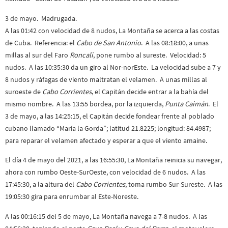
3 de mayo. Madrugada.
A las 01:42 con velocidad de 8 nudos, La Montaña se acerca a las costas
de Cuba. Referencia: el
Cabo de San Antonio
. A las 08:18:00, a unas
millas al sur del Faro
Roncali
, pone rumbo al sureste. Velocidad: 5
nudos. A las 10:35:30 da un giro al Nor-norEste. La velocidad sube a 7 y
8 nudos y ráfagas de viento maltratan el velamen. A unas millas al
suroeste de
Cabo Corrientes
, el Capitán decide entrar a la bahía del
mismo nombre. A las 13:55 bordea, por la izquierda,
Punta Caimán
. El
3 de mayo, a las 14:25:15, el Capitán decide fondear frente al poblado
cubano llamado “María la Gorda”; latitud 21.8225; longitud: 84.4987;
para reparar el velamen afectado y esperar a que el viento amaine.
El día 4 de mayo del 2021, a las 16:55:30, La Montaña reinicia su navegar,
ahora con rumbo Oeste-SurOeste, con velocidad de 6 nudos. A las
17:45:30, a la altura del
Cabo Corrientes
, toma rumbo Sur-Sureste. A las
19:05:30 gira para enrumbar al Este-Noreste.
A las 00:16:15 del 5 de mayo, La Montaña navega a 7-8 nudos. A las