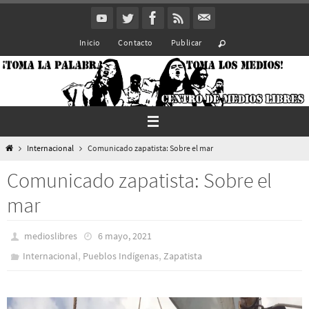
Ir
al
Inicio
Contacto
Publicar
contenido
Inicio
Internacional
Comunicado zapatista: Sobre el mar
Comunicado zapatista: Sobre el
mar
medioslibres
6 mayo, 2021
,
,
Internacional
Pueblos Indí­genas
Zapatista