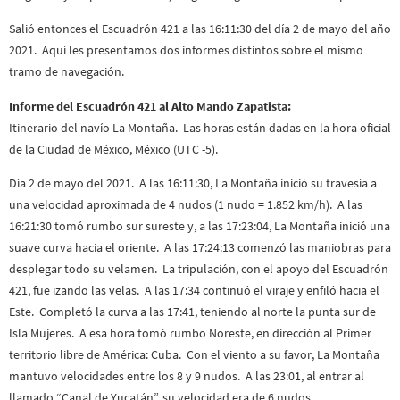
Salió entonces el Escuadrón 421 a las 16:11:30 del día 2 de mayo del año
2021. Aquí les presentamos dos informes distintos sobre el mismo
tramo de navegación.
Informe del Escuadrón 421 al Alto Mando Zapatista:
Itinerario del navío La Montaña. Las horas están dadas en la hora oficial
de la Ciudad de México, México (UTC -5).
Día 2 de mayo del 2021. A las 16:11:30, La Montaña inició su travesía a
una velocidad aproximada de 4 nudos (1 nudo = 1.852 km/h). A las
16:21:30 tomó rumbo sur sureste y, a las 17:23:04, La Montaña inició una
suave curva hacia el oriente. A las 17:24:13 comenzó las maniobras para
desplegar todo su velamen. La tripulación, con el apoyo del Escuadrón
421, fue izando las velas. A las 17:34 continuó el viraje y enfiló hacia el
Este. Completó la curva a las 17:41, teniendo al norte la punta sur de
Isla Mujeres. A esa hora tomó rumbo Noreste, en dirección al Primer
territorio libre de América: Cuba. Con el viento a su favor, La Montaña
mantuvo velocidades entre los 8 y 9 nudos. A las 23:01, al entrar al
llamado “Canal de Yucatán”, su velocidad era de 6 nudos.