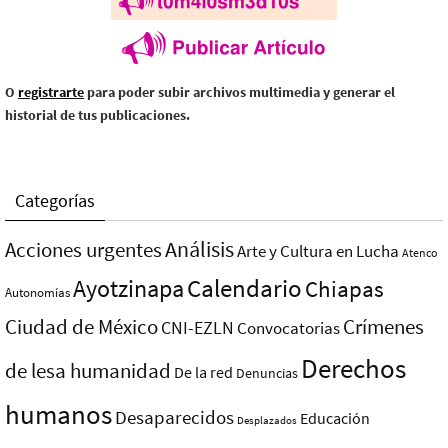
O
registrarte
para poder subir archivos multimedia y generar el
historial de tus publicaciones.
Categorías
Análisis
Acciones urgentes
Arte y Cultura en Lucha
Atenco
Ayotzinapa
Calendario
Chiapas
Autonomías
Ciudad de México
Crímenes
CNI-EZLN
Convocatorias
Derechos
de lesa humanidad
De la red
Denuncias
humanos
Desaparecidos
Educación
Desplazados