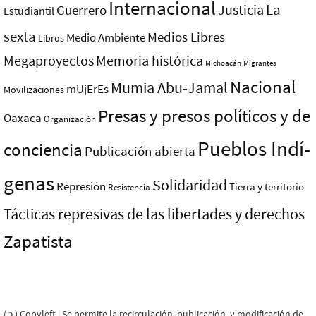
Internacional
La
Justicia
Guerrero
Estudiantil
sexta
Medios Libres
Medio Ambiente
Libros
Megaproyectos
Memoria histórica
Michoacán
Migrantes
Nacional
Mumia Abu-Jamal
mUjErEs
Movilizaciones
Presas y presos polí­ticos y de
Oaxaca
Organización
Pueblos Indí­
conciencia
Publicación abierta
genas
Solidaridad
Represión
Tierra y territorio
Resistencia
Tácticas represivas de las libertades y derechos
Zapatista
( ɔ ) Copyleft | Se permite la recirculación, publicación, y modificación de