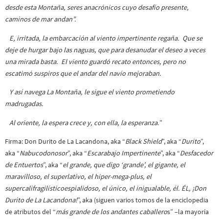
desde esta Montaña, seres anacrónicos cuyo desafío presente,
caminos de mar andan”.
E, irritada, la embarcación al viento impertinente regaña. Que se
deje de hurgar bajo las naguas, que para desanudar el deseo a veces
una mirada basta. El viento guardó recato entonces, pero no
escatimó suspiros que el andar del navío mejoraban.
Y así navega La Montaña, le sigue el viento prometiendo
madrugadas.
Al oriente, la espera crece y, con ella, la esperanza.
”
Firma: Don Durito de La Lacandona, aka “
Black Shield
”, aka “
Durito
”,
aka “
Nabucodonosor
”, aka “
Escarabajo Impertinente
”, aka “
Desfacedor
de Entuertos
”, aka “
el grande, que digo ‘grande’, el gigante, el
maravilloso, el superlativo, el hiper-mega-plus, el
supercalifragilísticoespialidoso, el único, el inigualable, él. ÉL, ¡Don
Durito de La Lacandona!
”, aka (siguen varios tomos de la enciclopedia
de atributos del “
más grande de los andantes caballero
s” –la mayoría