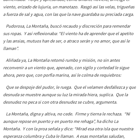
viento, erizado de lujuria, un manotazo. Rasgó así las velas, trigueñas
a fuerza de sal y agua, con las que la nave guardaba su preciada carga.
Pudorosa, La Montaña, buscó recaudo y discreción para remendar
sus ropas. Y así reflexionaba: “El viento ha de aprender que el apetito
y las ansias, mutuos han de ser, o atraco serán y no amor, que así le
llaman”.
Aliñada ya, La Montaña retomó rumbo y misión, no sin antes
reconvenir a un viento que, apenado, con sigilo y cortedad le sigue
ahora, pero que, con porfía marina, así le colma de requiebros:
Que se despoje del pudor, le ruega. Que el velamen desfallezca y que
desnuda se muestre aunque su luz la mirada hiera, suplica. Que la
desnudez no peca si con otra desnudez se cubre, argumenta.
La Montaña, digna y altiva, no cede. Firme y tierna le rechaza. “Ni
aunque repose en puerto y en puerto me rehaga”, ha dicho La
Montaña. Y con la proa señala y dice: “Mirad esa otra isla que nuestra
esperanza columbra y Cuba le llaman. A esas montañas saludan,