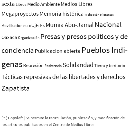
sexta
Medios Libres
Medio Ambiente
Libros
Megaproyectos
Memoria histórica
Michoacán
Migrantes
Nacional
Mumia Abu-Jamal
mUjErEs
Movilizaciones
Presas y presos polí­ticos y de
Oaxaca
Organización
Pueblos Indí­
conciencia
Publicación abierta
genas
Solidaridad
Represión
Tierra y territorio
Resistencia
Tácticas represivas de las libertades y derechos
Zapatista
( ɔ ) Copyleft | Se permite la recirculación, publicación, y modificación de
los artículos publicados en el Centro de Medios Libres