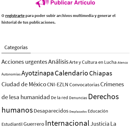
O
registrarte
para poder subir archivos multimedia y generar el
historial de tus publicaciones.
Categorías
Análisis
Acciones urgentes
Arte y Cultura en Lucha
Atenco
Ayotzinapa
Calendario
Chiapas
Autonomías
Ciudad de México
Crímenes
CNI-EZLN
Convocatorias
Derechos
de lesa humanidad
De la red
Denuncias
humanos
Desaparecidos
Educación
Desplazados
Internacional
La
Justicia
Guerrero
Estudiantil