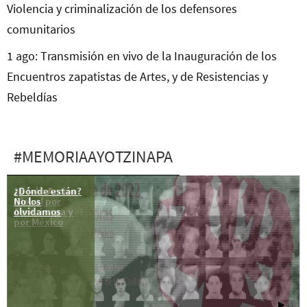
Violencia y criminalización de los defensores
comunitarios
1 ago: Transmisión en vivo de la Inauguración de los
Encuentros zapatistas de Artes, y de Resistencias y
Rebeldías
#MEMORIAAYOTZINAPA
¿Dónde están?
26 feb: Acción
No los
Global por
olvidamos
Ayotzinapa y
por México