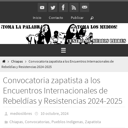
Ir
al
Inicio
Contacto
Publicar
contenido
Inicio
Chiapas
Convocatoria zapatista a los Encuentros Internacionales de
Rebeldías y Resistencias 2024-2025
Convocatoria zapatista a los
Encuentros Internacionales de
Rebeldías y Resistencias 2024-2025
medioslibres
10 octubre, 2024
,
,
,
Chiapas
Convocatorias
Pueblos Indí­genas
Zapatista