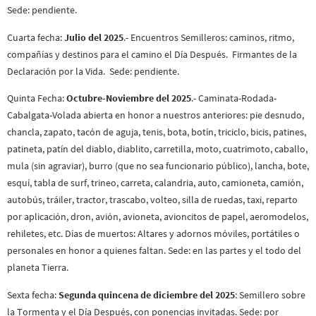
Sede: pendiente.
Cuarta fecha:
Julio del 2025
.- Encuentros Semilleros: caminos, ritmo,
compañías y destinos para el camino el Día Después. Firmantes de la
Declaración por la Vida. Sede: pendiente.
Quinta Fecha:
Octubre-Noviembre del 2025
.- Caminata-Rodada-
Cabalgata-Volada abierta en honor a nuestros anteriores: pie desnudo,
chancla, zapato, tacón de aguja, tenis, bota, botín, triciclo, bicis, patines,
patineta, patín del diablo, diablito, carretilla, moto, cuatrimoto, caballo,
mula (sin agraviar), burro (que no sea funcionario público), lancha, bote,
esquí, tabla de surf, trineo, carreta, calandria, auto, camioneta, camión,
autobús, tráiler, tractor, trascabo, volteo, silla de ruedas, taxi, reparto
por aplicación, dron, avión, avioneta, avioncitos de papel, aeromodelos,
rehiletes, etc. Días de muertos: Altares y adornos móviles, portátiles o
personales en honor a quienes faltan. Sede: en las partes y el todo del
planeta Tierra.
Sexta fecha:
Segunda quincena de diciembre del 2025
: Semillero sobre
la Tormenta y el Día Después, con ponencias invitadas. Sede: por