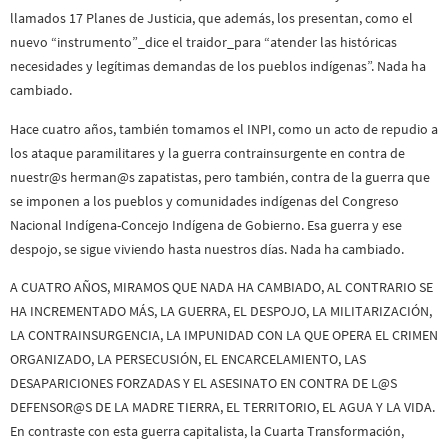
llamados 17 Planes de Justicia, que además, los presentan, como el
nuevo “instrumento”_dice el traidor_para “atender las históricas
necesidades y legítimas demandas de los pueblos indígenas”. Nada ha
cambiado.
Hace cuatro años, también tomamos el INPI, como un acto de repudio a
los ataque paramilitares y la guerra contrainsurgente en contra de
nuestr@s herman@s zapatistas, pero también, contra de la guerra que
se imponen a los pueblos y comunidades indígenas del Congreso
Nacional Indígena-Concejo Indígena de Gobierno. Esa guerra y ese
despojo, se sigue viviendo hasta nuestros días. Nada ha cambiado.
A CUATRO AÑOS, MIRAMOS QUE NADA HA CAMBIADO, AL CONTRARIO SE
HA INCREMENTADO MÁS, LA GUERRA, EL DESPOJO, LA MILITARIZACIÓN,
LA CONTRAINSURGENCIA, LA IMPUNIDAD CON LA QUE OPERA EL CRIMEN
ORGANIZADO, LA PERSECUSIÓN, EL ENCARCELAMIENTO, LAS
DESAPARICIONES FORZADAS Y EL ASESINATO EN CONTRA DE L@S
DEFENSOR@S DE LA MADRE TIERRA, EL TERRITORIO, EL AGUA Y LA VIDA.
En contraste con esta guerra capitalista, la Cuarta Transformación,