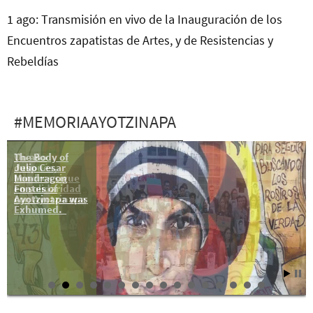
1 ago: Transmisión en vivo de la Inauguración de los
Encuentros zapatistas de Artes, y de Resistencias y
Rebeldías
#MEMORIAAYOTZINAPA
The Body of
Un año
Julio Cesar
después,
Mondragon
Londres sigue
Fontes of
en solidaridad
Ayotzinapa was
con Ayotzinapa
Exhumed.