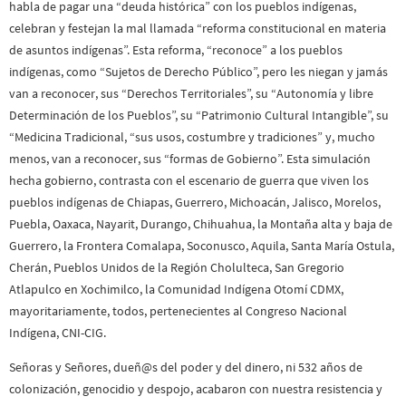
habla de pagar una “deuda histórica” con los pueblos indígenas,
celebran y festejan la mal llamada “reforma constitucional en materia
de asuntos indígenas”. Esta reforma, “reconoce” a los pueblos
indígenas, como “Sujetos de Derecho Público”, pero les niegan y jamás
van a reconocer, sus “Derechos Territoriales”, su “Autonomía y libre
Determinación de los Pueblos”, su “Patrimonio Cultural Intangible”, su
“Medicina Tradicional, “sus usos, costumbre y tradiciones” y, mucho
menos, van a reconocer, sus “formas de Gobierno”. Esta simulación
hecha gobierno, contrasta con el escenario de guerra que viven los
pueblos indígenas de Chiapas, Guerrero, Michoacán, Jalisco, Morelos,
Puebla, Oaxaca, Nayarit, Durango, Chihuahua, la Montaña alta y baja de
Guerrero, la Frontera Comalapa, Soconusco, Aquila, Santa María Ostula,
Cherán, Pueblos Unidos de la Región Cholulteca, San Gregorio
Atlapulco en Xochimilco, la Comunidad Indígena Otomí CDMX,
mayoritariamente, todos, pertenecientes al Congreso Nacional
Indígena, CNI-CIG.
Señoras y Señores, dueñ@s del poder y del dinero, ni 532 años de
colonización, genocidio y despojo, acabaron con nuestra resistencia y