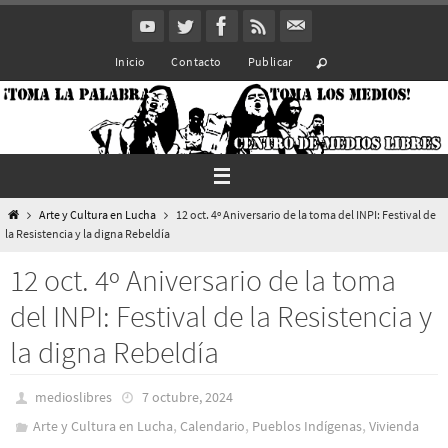
Ir
al
Inicio
Contacto
Publicar
contenido
Inicio
Arte y Cultura en Lucha
12 oct. 4º Aniversario de la toma del INPI: Festival de
la Resistencia y la digna Rebeldía
12 oct. 4º Aniversario de la toma
del INPI: Festival de la Resistencia y
la digna Rebeldía
medioslibres
7 octubre, 2024
,
,
,
Arte y Cultura en Lucha
Calendario
Pueblos Indí­genas
Vivienda