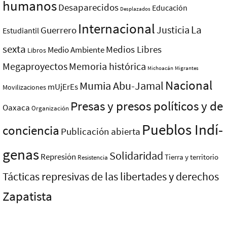
humanos
Desaparecidos
Educación
Desplazados
Internacional
La
Justicia
Guerrero
Estudiantil
sexta
Medios Libres
Medio Ambiente
Libros
Megaproyectos
Memoria histórica
Michoacán
Migrantes
Nacional
Mumia Abu-Jamal
mUjErEs
Movilizaciones
Presas y presos polí­ticos y de
Oaxaca
Organización
Pueblos Indí­
conciencia
Publicación abierta
genas
Solidaridad
Represión
Tierra y territorio
Resistencia
Tácticas represivas de las libertades y derechos
Zapatista