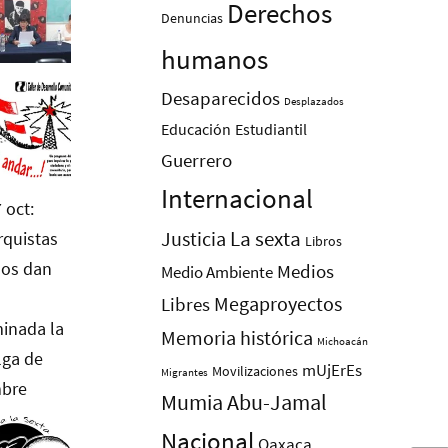
Derechos
Denuncias
humanos
Desaparecidos
Desplazados
Educación
Estudiantil
Guerrero
Internacional
La sexta
Justicia
Libros
Medios
Medio Ambiente
Megaproyectos
Libres
Memoria histórica
Michoacán
mUjErEs
Movilizaciones
Migrantes
Mumia Abu-Jamal
Nacional
Oaxaca