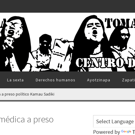
La sexta
Derechos humanos
Ayotzinapa
Zapat
a preso político Kamau Sadiki
médica a preso
Powered by
T