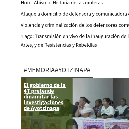
Hotel Abismo: Historia de las muletas
Ataque a domicilio de defensora y comunicadora 
Violencia y criminalización de los defensores com
1 ago: Transmisión en vivo de la Inauguración de 
Artes, y de Resistencias y Rebeldías
#MEMORIAAYOTZINAPA
El gobierno de la
Frente Ayotzinapa
4T pretende
USA en repudio a
dinamitar las
la visita de
investigaciones
Enrique Pena
de Ayotzinapa
Nieto!