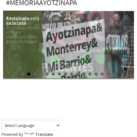
#MEMORIAAYOTZINAPA
Ayotzinapa está
4 mar, Café
en la casa
Zapata Vive:
Acopio de ropa,
útiles y
medicamentos
por Ayotzinapa
Powered by
Translate