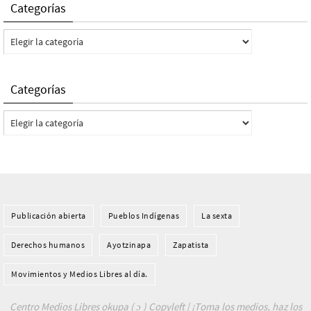
Categorías
Categorías
Categorías
Categorías
Publicación abierta
Pueblos Indí­genas
La sexta
Derechos humanos
Ayotzinapa
Zapatista
Movimientos y Medios Libres al día.
Centro Medios Libres okupa ( ɔ ) Copyleft | ¡Toma los medios, haz los