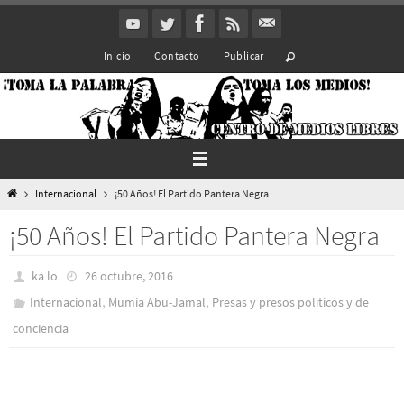
Ir
al
Inicio
Contacto
Publicar
contenido
Inicio
Internacional
¡50 Años! El Partido Pantera Negra
¡50 Años! El Partido Pantera Negra
ka lo
26 octubre, 2016
,
,
Internacional
Mumia Abu-Jamal
Presas y presos polí­ticos y de
conciencia