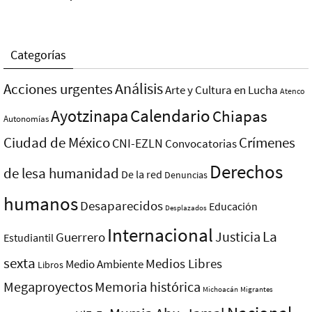
Categorías
Análisis
Acciones urgentes
Arte y Cultura en Lucha
Atenco
Ayotzinapa
Calendario
Chiapas
Autonomías
Ciudad de México
Crímenes
CNI-EZLN
Convocatorias
Derechos
de lesa humanidad
De la red
Denuncias
humanos
Desaparecidos
Educación
Desplazados
Internacional
La
Justicia
Guerrero
Estudiantil
sexta
Medios Libres
Medio Ambiente
Libros
Megaproyectos
Memoria histórica
Michoacán
Migrantes