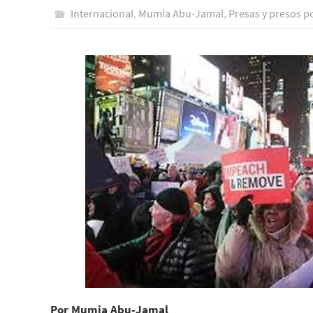
Internacional
,
Mumia Abu-Jamal
,
Presas y presos po
Por Mumia Abu-Jamal