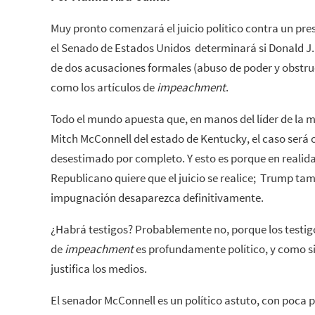
Muy pronto comenzará el juicio político contra un pre
el Senado de Estados Unidos determinará si Donald J.
de dos acusaciones formales (abuso de poder y obstr
como los artículos de
impeachment
.
Todo el mundo apuesta que, en manos del líder de la m
Mitch McConnell del estado de Kentucky, el caso será o
desestimado por completo. Y esto es porque en realida
Republicano quiere que el juicio se realice; Trump ta
impugnación desaparezca definitivamente.
¿Habrá testigos? Probablemente no, porque los testig
de
impeachment
es profundamente político, y como sie
justifica los medios.
El senador McConnell es un político astuto, con poca 