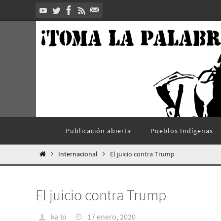
Ir
al
contenido
Ir
Publicación abierta
Pueblos Indí­genas
al
contenido
Inicio
Internacional
El juicio contra Trump
El juicio contra Trump
ka lo
17 enero, 2020