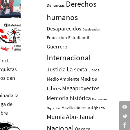
Derechos
Denuncias
humanos
Desaparecidos
Desplazados
Educación
Estudiantil
Guerrero
Internacional
La sexta
Justicia
Libros
Medios
Medio Ambiente
Megaproyectos
Libres
Memoria histórica
Michoacán
mUjErEs
Movilizaciones
Migrantes
Mumia Abu-Jamal
Nacional
Oaxaca