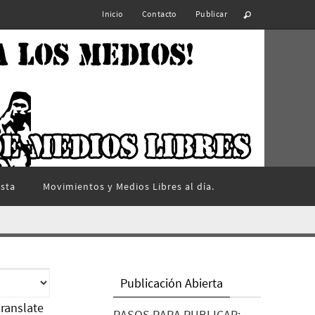
Inicio
Contacto
Publicar
ista
Movimientos y Medios Libres al día.
Publicación Abierta
ranslate
PASOS PARA PUBLICAR: