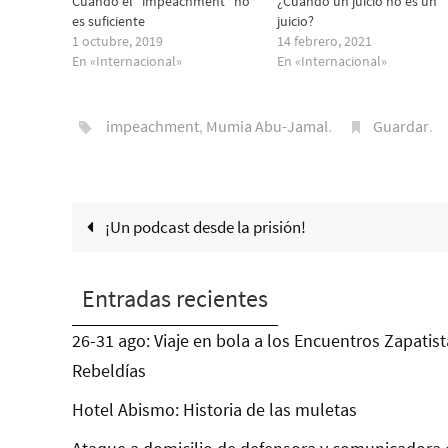
Cuando el “impeachment” no
¿Cuándo un juicio no es un
es suficiente
juicio?
1 octubre, 2019
14 febrero, 2021
En «Internacional»
En «Internacional»
impeachment
,
Mumia Abu-Jamal
.
Guardar
.
¡Un podcast desde la prisión!
Entradas recientes
26-31 ago: Viaje en bola a los Encuentros Zapatist
Rebeldías
Hotel Abismo: Historia de las muletas