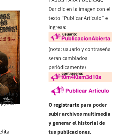
Dar clic en la imagen con el
texto “Publicar Artículo” e
ingresa:
(nota: usuario y contraseña
alapa
serán cambiados
ca este
periódicamente)
tro de
ta es la
a rolar y
opyplis.
O
registrarte
para poder
subir archivos multimedia
y generar el historial de
elita
tus publicaciones.