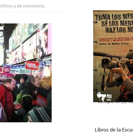
lí­ticos y de conciencia
El Rebozo, P
Editorial, publi
folleto del Cen
Medios Libres. Es
edición 2016. Par
compartir. (c) C
Libros de la Escu