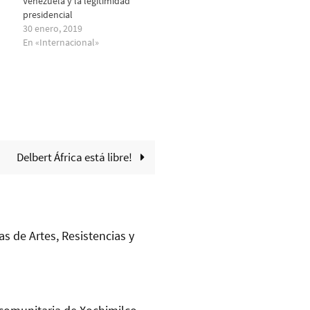
Venezuela y la legitimidad
presidencial
30 enero, 2019
En «Internacional»
Delbert África está libre!
as de Artes, Resistencias y