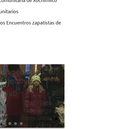
comunitaria de Xochimilco
unitarios
los Encuentros zapatistas de