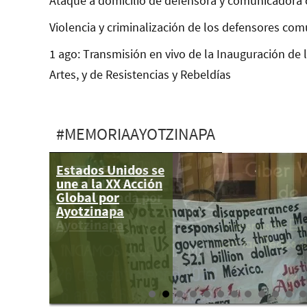
Ataque a domicilio de defensora y comunicadora 
Violencia y criminalización de los defensores com
1 ago: Transmisión en vivo de la Inauguración de 
Artes, y de Resistencias y Rebeldías
#MEMORIAAYOTZINAPA
Estados Unidos se
26 sep: Poetón
une a la XX Acción
para la Libertad.
Global por
Ciber versada por
Ayotzinapa
los 46 de
Ayotzinapa