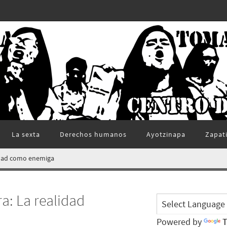
La sexta
Derechos humanos
Ayotzinapa
Zapat
idad como enemiga
a: La realidad
Powered by
T