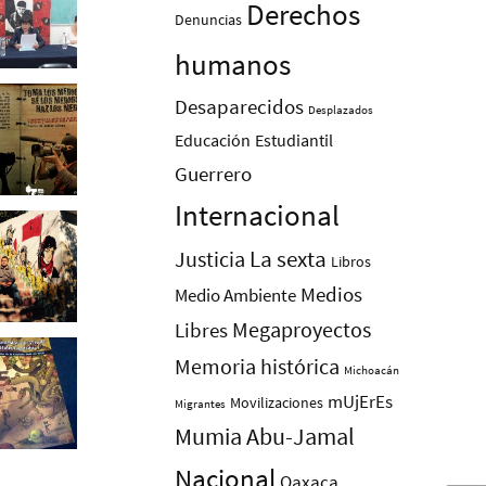
Derechos
Denuncias
humanos
Desaparecidos
Desplazados
Educación
Estudiantil
Guerrero
Internacional
La sexta
Justicia
Libros
Medios
Medio Ambiente
Megaproyectos
Libres
Memoria histórica
Michoacán
mUjErEs
Movilizaciones
Migrantes
Mumia Abu-Jamal
Nacional
Oaxaca