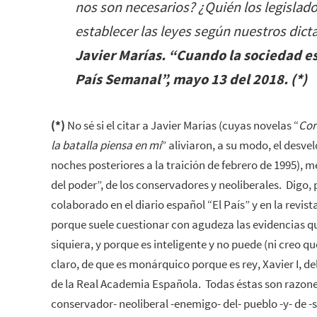
nos son necesarios? ¿Quién los legislad
establecer las leyes según nuestros dict
Javier Marías. “Cuando la sociedad es 
País Semanal”, mayo 13 del 2018. (*)
(*)
No sé si el citar a Javier Marías (cuyas novelas “
Cor
la batalla piensa en mí
” aliviaron, a su modo, el desve
noches posteriores a la traición de febrero de 1995), 
del poder”, de los conservadores y neoliberales. Digo,
colaborado en el diario español “El País” y en la revis
porque suele cuestionar con agudeza las evidencias qu
siquiera, y porque es inteligente y no puede (ni creo q
claro, de que es monárquico porque es rey, Xavier I, 
de la Real Academia Española. Todas éstas son razones
conservador- neoliberal -enemigo- del- pueblo -y- de 