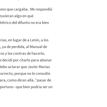
do eso que cargaba. Me respondió
 tuvieran algo en qué
étrico del difunto no era bien
rías, en lugar de a Lenin, a los
, ya de perdida, al Manual de
ros y los contras de hacerlo.
 decidí por citarlo para abonar
. Debo aclarar que Javier Marías
correcto, porque no le consulté.
para, como dicen allá, “pasar de
oportuno –que bien podría ser un