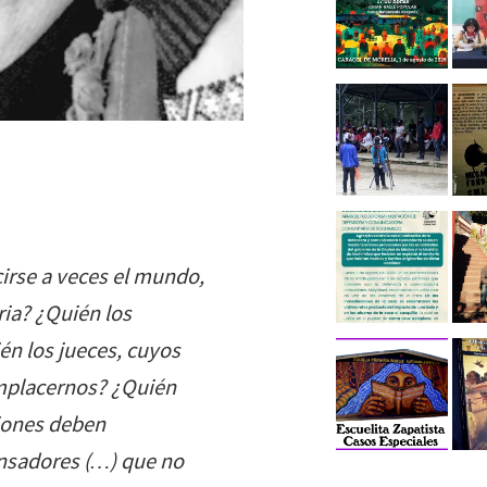
cirse a veces el mundo,
ria? ¿Quién los
én los jueces, cuyos
omplacernos? ¿Quién
niones deben
ensadores (…) que no