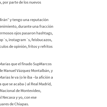
a, por parte de los nuevos
dirán” y tengo una reputación
tenimiento, durante una fracción
hermosos ojos pasaron hashtags,
app´s, instagram´s, feisbucazos,
los de opinión, fritos y refritos
r Marías que el finado SupMarcos
 de Manuel Vázquez Montalbán, y
rías le va (o le iba –la afición a
 que se acaba-) al Real Madrid,
 Nacional de Montevideo,
l Necaxa y yo, con ese
uares de Chiapas.