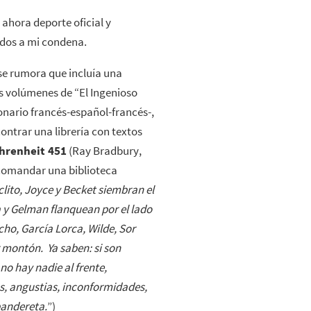
 ahora deporte oficial y
cados a mi condena.
se rumora que incluía una
os volúmenes de “El Ingenioso
onario francés-español-francés-,
ontrar una librería con textos
hrenheit 451
(Ray Bradbury,
 comandar una biblioteca
áclito, Joyce y Becket siembran el
 y Gelman flanquean por el lado
cho, García Lorca, Wilde, Sor
 montón. Ya saben: si son
no hay nadie al frente,
s, angustias, inconformidades,
pandereta.
”)