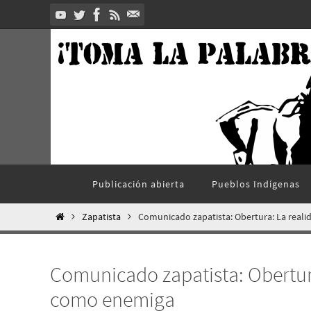
Ir
al
contenido
Ir
Publicación abierta
Pueblos Indí­genas
al
contenido
Inicio
Zapatista
Comunicado zapatista: Obertura: La real
Comunicado zapatista: Obertur
como enemiga