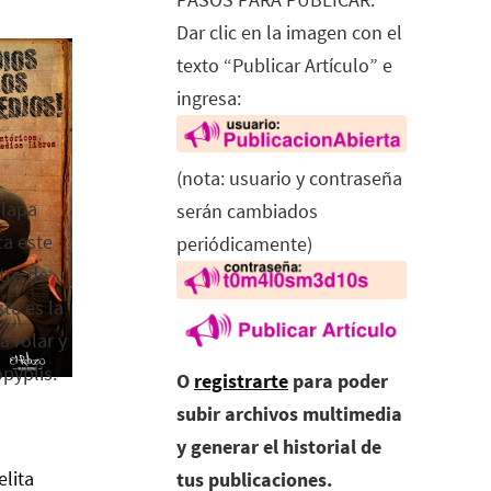
Dar clic en la imagen con el
texto “Publicar Artículo” e
ingresa:
(nota: usuario y contraseña
alapa
serán cambiados
ca este
periódicamente)
tro de
ta es la
a rolar y
opyplis.
O
registrarte
para poder
subir archivos multimedia
y generar el historial de
elita
tus publicaciones.