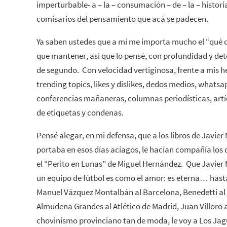
imperturbable- a – la – consumación – de – la – histori
comisarios del pensamiento que acá se padecen.
Ya saben ustedes que a mí me importa mucho el “qué 
que mantener, así que lo pensé, con profundidad y de
de segundo. Con velocidad vertiginosa, frente a mis 
trending topics, likes y dislikes, dedos medios, whats
conferencias mañaneras, columnas periodísticas, artícu
de etiquetas y condenas.
Pensé alegar, en mi defensa, que a los libros de Javie
portaba en esos días aciagos, le hacían compañía los
el “Perito en Lunas” de Miguel Hernández. Que Javier Ma
un equipo de fútbol es como el amor: es eterna… hasta
Manuel Vázquez Montalbán al Barcelona, Benedetti al
Almudena Grandes al Atlético de Madrid, Juan Villoro a
chovinismo provinciano tan de moda, le voy a Los Jag