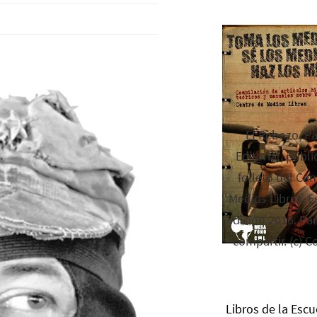
El Rebozo, P
Editorial, publi
folleto del Cen
Medios Libres. Es
edición 2016. Par
compartir. (c) C
Libros de la Escu