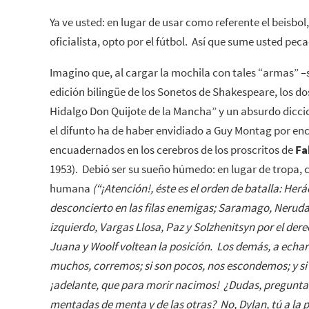
Ya ve usted: en lugar de usar como referente el beisbol,
oficialista, opto por el fútbol. Así que sume usted pe
Imagino que, al cargar la mochila con tales “armas” –
edición bilingüe de los Sonetos de Shakespeare, los d
Hidalgo Don Quijote de la Mancha” y un absurdo dicci
el difunto ha de haber envidiado a Guy Montag por enc
encuadernados en los cerebros de los proscritos de
Fa
1953). Debió ser su sueño húmedo: en lugar de tropa,
humana
(“¡Atención!, éste es el orden de batalla: Her
desconcierto en las filas enemigas; Saramago, Neruda
izquierdo, Vargas Llosa, Paz y Solzhenitsyn por el dere
Juana y Woolf voltean la posición. Los demás, a echar
muchos, corremos; si son pocos, nos escondemos; y si 
¡adelante, que para morir nacimos! ¿Dudas, pregunta
mentadas de menta y de las otras? No, Dylan, tú a la 