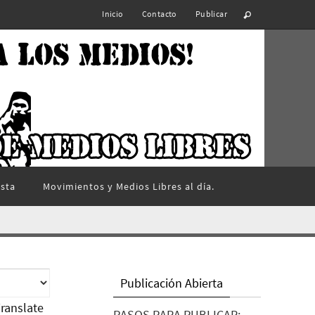
Inicio
Contacto
Publicar
ista
Movimientos y Medios Libres al día.
Publicación Abierta
ranslate
PASOS PARA PUBLICAR: