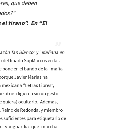
ores, que deben
ados?”
el tirano”. En “El
azón Tan Blanco
” y “
Mañana en
lo del finado SupMarcos en las
me pone en el bando de la “mafia
 porque Javier Marías ha
ta mexicana “Letras Libres”,
e otros digieren sin un gesto
ue quiera) ocultarlo. Además,
del Reino de Redonda, y miembro
 suficientes para etiquetarlo de
-su- vanguardia- que- marcha-