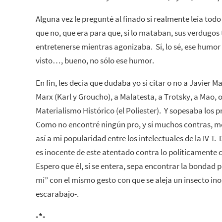
Alguna vez le pregunté al finado si realmente leía to
que no, que era para que, si lo mataban, sus verdugos
entretenerse mientras agonizaba. Sí, lo sé, ese humor t
visto…, bueno, no sólo ese humor.
En fin, les decía que dudaba yo si citar o no a Javier Ma
Marx (Karl y Groucho), a Malatesta, a Trotsky, a Mao, o
Materialismo Histórico (el Poliester). Y sopesaba los p
Como no encontré ningún pro, y sí muchos contras, me
así a mi popularidad entre los intelectuales de la IV T
es inocente de este atentado contra lo políticamente 
Espero que él, si se entera, sepa encontrar la bondad 
mí” con el mismo gesto con que se aleja un insecto in
escarabajo-.
-*-