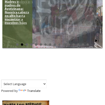
Madres y
10 feb: Padres y
padres de
Madres de
Ayotzinapa:
Ayotzinapa
Nuestra cabeza
convocan a la
en alto hasta
Asamblea
encontrar a
Nacional
nuestros hijos
Popular
Powered by
Translate