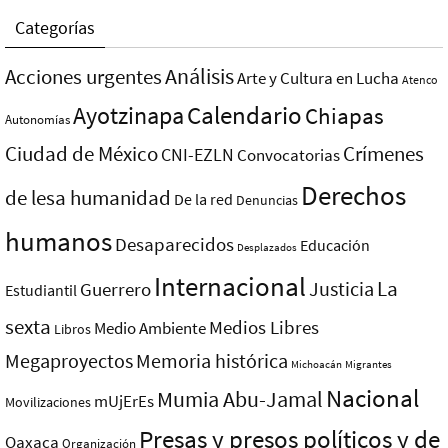
Categorías
Análisis
Acciones urgentes
Arte y Cultura en Lucha
Atenco
Ayotzinapa
Calendario
Chiapas
Autonomías
Ciudad de México
Crímenes
CNI-EZLN
Convocatorias
Derechos
de lesa humanidad
De la red
Denuncias
humanos
Desaparecidos
Educación
Desplazados
Internacional
La
Justicia
Guerrero
Estudiantil
sexta
Medios Libres
Medio Ambiente
Libros
Megaproyectos
Memoria histórica
Michoacán
Migrantes
Nacional
Mumia Abu-Jamal
mUjErEs
Movilizaciones
Presas y presos polí­ticos y de
Oaxaca
Organización