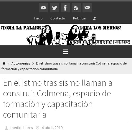
Ir
al
Inicio
Contacto
Publicar
contenido
Inicio
Autonomías
En el Istmo tras sismo llaman a construir Colmena, espacio de
formación y capacitación comunitaria
En el Istmo tras sismo llaman a
construir Colmena, espacio de
formación y capacitación
comunitaria
medioslibres
4 abril, 2019