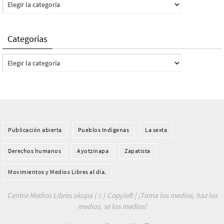
Categorías
Categorías
Categorías
Publicación abierta
Pueblos Indí­genas
La sexta
Derechos humanos
Ayotzinapa
Zapatista
Movimientos y Medios Libres al día.
Centro Medios Libres okupa ( ɔ ) Copyleft | ¡Toma los medios, haz los
medios, sé los medios!