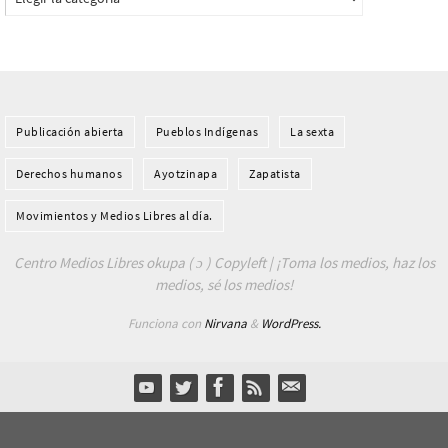
Publicación abierta
Pueblos Indí­genas
La sexta
Derechos humanos
Ayotzinapa
Zapatista
Movimientos y Medios Libres al día.
Centro Medios Libres okupa ( ɔ ) Copyleft | ¡Toma los medios, haz los
medios, sé los medios!
Funciona con
Nirvana
&
WordPress.