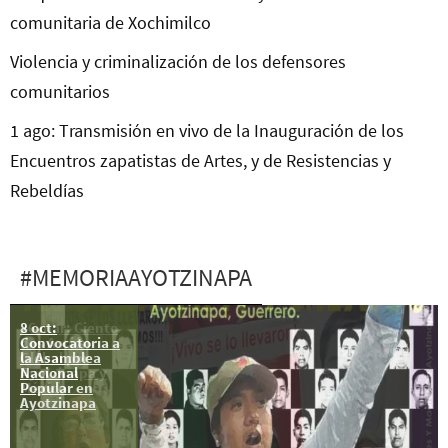
comunitaria de Xochimilco
Violencia y criminalización de los defensores
comunitarios
1 ago: Transmisión en vivo de la Inauguración de los
Encuentros zapatistas de Artes, y de Resistencias y
Rebeldías
#MEMORIAAYOTZINAPA
8 oct:
26 mar: Ciento
Convocatoria a
dos Acción
la Asamblea
Global por
Nacional
Ayotzinapa y
Popular en
México
Ayotzinapa