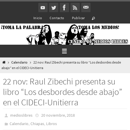
Ir
al
Inicio
Contacto
Publicar
contenido
Inicio
Calendario
22 nov: Raul Zibechi presenta su libro “Los desbordes desde
abajo” en el CIDECI-Unitierra
22 nov: Raul Zibechi presenta su
libro “Los desbordes desde abajo”
en el CIDECI-Unitierra
medioslibres
20 noviembre, 2018
,
,
Calendario
Chiapas
Libros