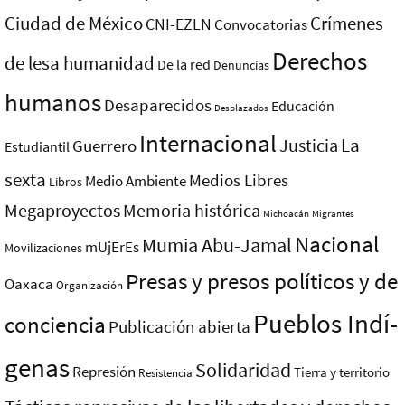
Ciudad de México
Crímenes
CNI-EZLN
Convocatorias
Derechos
de lesa humanidad
De la red
Denuncias
humanos
Desaparecidos
Educación
Desplazados
Internacional
La
Justicia
Guerrero
Estudiantil
sexta
Medios Libres
Medio Ambiente
Libros
Megaproyectos
Memoria histórica
Michoacán
Migrantes
Nacional
Mumia Abu-Jamal
mUjErEs
Movilizaciones
Presas y presos polí­ticos y de
Oaxaca
Organización
Pueblos Indí­
conciencia
Publicación abierta
genas
Solidaridad
Represión
Tierra y territorio
Resistencia