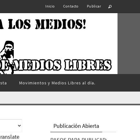
Inicio
Contacto
Publicar
ista
Movimientos y Medios Libres al día.
Publicación Abierta
ranslate
PASOS PARA PUBLICAR: