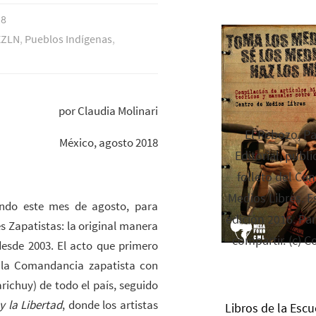
18
EZLN
,
Pueblos Indí­genas
,
por Claudia Molinari
El Rebozo, P
México, agosto 2018
Editorial, publi
folleto del Cen
Medios Libres. Es
undo este mes de agosto, para
edición 2016. Par
s Zapatistas: la original manera
compartir. (c) C
desde 2003. El acto que primero
e la Comandancia zapatista con
richuy) de todo el país, seguido
y la Libertad
, donde los artistas
Libros de la Escu