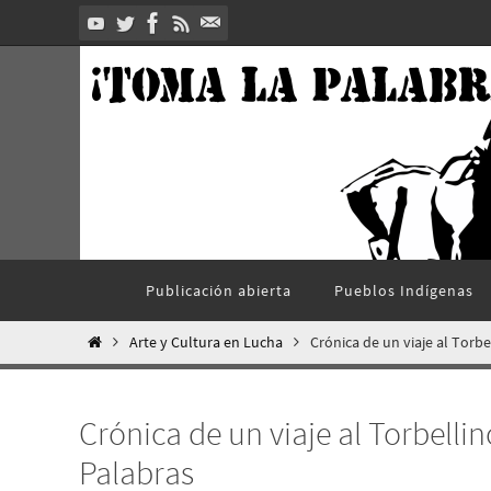
Ir
al
contenido
Ir
Publicación abierta
Pueblos Indí­genas
al
contenido
Inicio
Arte y Cultura en Lucha
Crónica de un viaje al Torb
Crónica de un viaje al Torbelli
Palabras