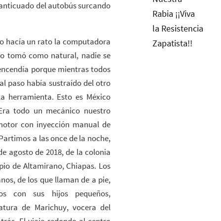
 anticuado del autobús surcando
ado hacía un rato la computadora
lo tomó como natural, nadie se
 encendía porque mientras todos
l paso había sustraído del otro
a herramienta. Esto es México
 Era todo un mecánico nuestro
 motor con inyección manual de
Partimos a las once de la noche,
de agosto de 2018, de la colonia
pio de Altamirano, Chiapas. Los
os, de los que llaman de a pie,
nos con sus hijos pequeños,
atura de Marichuy, vocera del
rás. El viaje redondo al centro