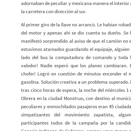
adornaban de peculiar y mexicana manera el interior
la carretera con dirección al sur.
Al primer giro de la llave no arrancó. Le habían rob
del motor y apenas ahí se dio cuenta su dueño. Se 
manifestó sorprendido al aviso de que el camión no
estuvimos atareados guardando el equipaje, alguien a
lado del bus la computadora de comando y toda l
valedor! Nadie esperó que los planes cambiaran.
chofer! Logró en cuestión de minutos encender el
gasolina. Solución creativa a un problema superado. 
tras cinco horas de espera, la noche del miércoles 1 
Obrera en la ciudad Monstruo, con destino al munici
peculiares y enmochilados pasajeros eran 45 ciudadan
simpatizantes del movimiento zapatista, algu
participantes todos de la campaña por la candid
Concejo Indígena de Gobierno, apenas unos meses at