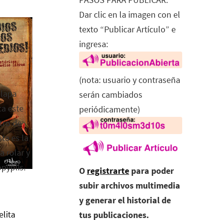
Dar clic en la imagen con el
texto “Publicar Artículo” e
ingresa:
(nota: usuario y contraseña
alapa
serán cambiados
ca este
periódicamente)
tro de
ta es la
a rolar y
opyplis.
O
registrarte
para poder
subir archivos multimedia
y generar el historial de
elita
tus publicaciones.