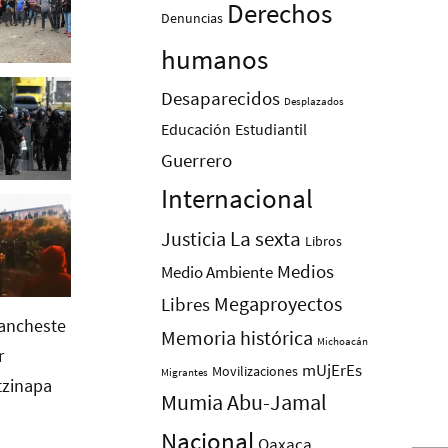
Derechos
Denuncias
humanos
Desaparecidos
Desplazados
Educación
Estudiantil
Guerrero
Internacional
La sexta
Justicia
Libros
Medios
Medio Ambiente
Megaproyectos
Libres
Memoria histórica
Michoacán
mUjErEs
Movilizaciones
Migrantes
Mumia Abu-Jamal
Nacional
Oaxaca