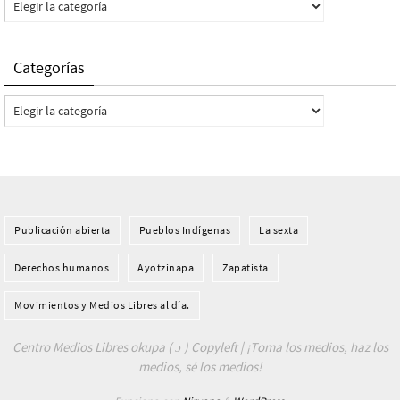
Categorías
Categorías
Publicación abierta
Pueblos Indí­genas
La sexta
Derechos humanos
Ayotzinapa
Zapatista
Movimientos y Medios Libres al día.
Centro Medios Libres okupa ( ɔ ) Copyleft | ¡Toma los medios, haz los
medios, sé los medios!