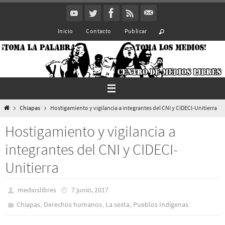
Ir
al
Inicio
Contacto
Publicar
contenido
Inicio
Chiapas
Hostigamiento y vigilancia a integrantes del CNI y CIDECI-Unitierra
Hostigamiento y vigilancia a
integrantes del CNI y CIDECI-
Unitierra
medioslibres
7 junio, 2017
,
,
,
Chiapas
Derechos humanos
La sexta
Pueblos Indí­genas