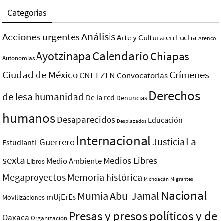
Categorías
Análisis
Acciones urgentes
Arte y Cultura en Lucha
Atenco
Ayotzinapa
Calendario
Chiapas
Autonomías
Ciudad de México
Crímenes
CNI-EZLN
Convocatorias
Derechos
de lesa humanidad
De la red
Denuncias
humanos
Desaparecidos
Educación
Desplazados
Internacional
La
Justicia
Guerrero
Estudiantil
sexta
Medios Libres
Medio Ambiente
Libros
Megaproyectos
Memoria histórica
Michoacán
Migrantes
Nacional
Mumia Abu-Jamal
mUjErEs
Movilizaciones
Presas y presos polí­ticos y de
Oaxaca
Organización