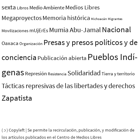
sexta
Medios Libres
Medio Ambiente
Libros
Megaproyectos
Memoria histórica
Michoacán
Migrantes
Nacional
Mumia Abu-Jamal
mUjErEs
Movilizaciones
Presas y presos polí­ticos y de
Oaxaca
Organización
Pueblos Indí­
conciencia
Publicación abierta
genas
Solidaridad
Represión
Tierra y territorio
Resistencia
Tácticas represivas de las libertades y derechos
Zapatista
( ɔ ) Copyleft | Se permite la recirculación, publicación, y modificación de
los artículos publicados en el Centro de Medios Libres