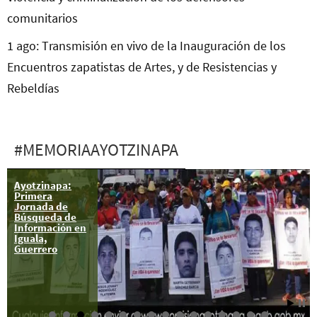
comunitarios
1 ago: Transmisión en vivo de la Inauguración de los
Encuentros zapatistas de Artes, y de Resistencias y
Rebeldías
#MEMORIAAYOTZINAPA
Ayotzinapa:
Permanece
Primera
normalista
Jornada de
hospitalizado
Búsqueda de
por agresión
Información en
militar
Iguala,
Guerrero