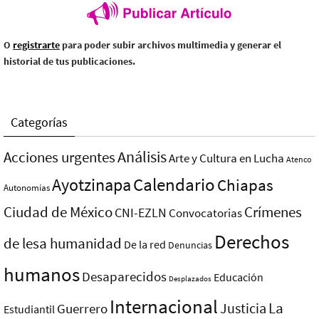
O
registrarte
para poder subir archivos multimedia y generar el
historial de tus publicaciones.
Categorías
Análisis
Acciones urgentes
Arte y Cultura en Lucha
Atenco
Ayotzinapa
Calendario
Chiapas
Autonomías
Ciudad de México
Crímenes
CNI-EZLN
Convocatorias
Derechos
de lesa humanidad
De la red
Denuncias
humanos
Desaparecidos
Educación
Desplazados
Internacional
La
Justicia
Guerrero
Estudiantil