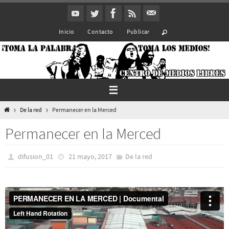
Ir
al
Inicio
Contacto
Publicar
contenido
Inicio
De la red
Permanecer en la Merced
Permanecer en la Merced
difusion_01
21 mayo, 2017
De la red