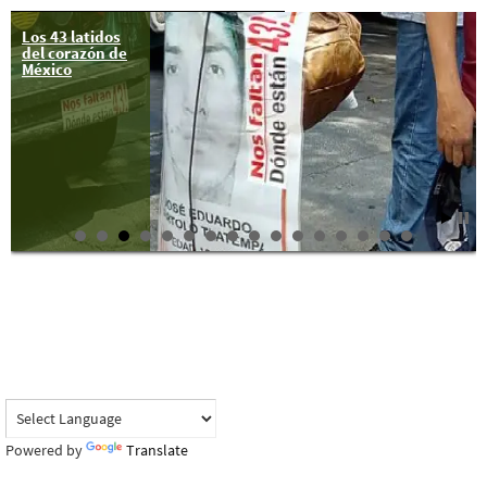
Los 43 latidos
Luces en la
del corazón de
frontera de
México
Estados Unidos-
Mexico por
Ayotzi y Oaxaca
Powered by
Translate