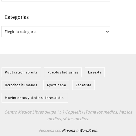
Categorías
Categorías
Publicación abierta
Pueblos Indí­genas
La sexta
Derechos humanos
Ayotzinapa
Zapatista
Movimientos y Medios Libres al día.
Centro Medios Libres okupa ( ɔ ) Copyleft | ¡Toma los medios, haz los
medios, sé los medios!
Funciona con
Nirvana
&
WordPress.