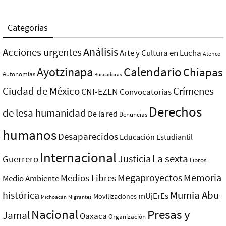
Categorías
Análisis
Acciones urgentes
Arte y Cultura en Lucha
Atenco
Ayotzinapa
Calendario
Chiapas
Autonomías
Buscadoras
Ciudad de México
Crímenes
CNI-EZLN
Convocatorias
Derechos
de lesa humanidad
De la red
Denuncias
humanos
Desaparecidos
Educación
Estudiantil
Internacional
La sexta
Justicia
Guerrero
Libros
Megaproyectos
Memoria
Medios Libres
Medio Ambiente
Mumia Abu-
histórica
mUjErEs
Movilizaciones
Michoacán
Migrantes
Nacional
Presas y
Jamal
Oaxaca
Organización