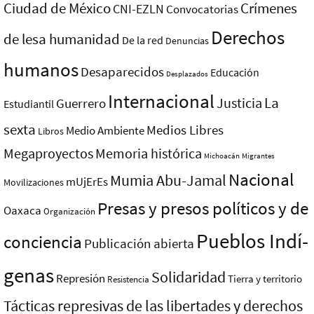
Ciudad de México
Crímenes
CNI-EZLN
Convocatorias
Derechos
de lesa humanidad
De la red
Denuncias
humanos
Desaparecidos
Educación
Desplazados
Internacional
La
Justicia
Guerrero
Estudiantil
sexta
Medios Libres
Medio Ambiente
Libros
Megaproyectos
Memoria histórica
Michoacán
Migrantes
Nacional
Mumia Abu-Jamal
mUjErEs
Movilizaciones
Presas y presos polí­ticos y de
Oaxaca
Organización
Pueblos Indí­
conciencia
Publicación abierta
genas
Solidaridad
Represión
Tierra y territorio
Resistencia
Tácticas represivas de las libertades y derechos