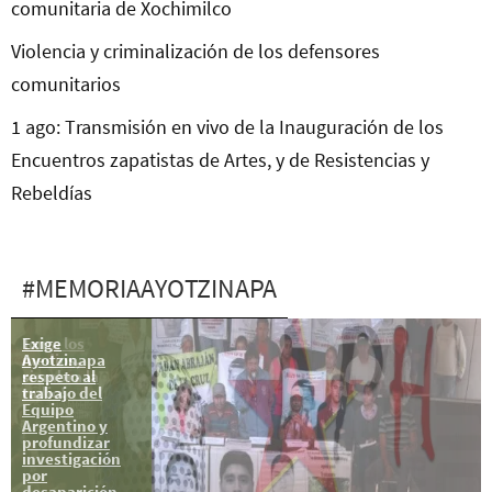
comunitaria de Xochimilco
Violencia y criminalización de los defensores
comunitarios
1 ago: Transmisión en vivo de la Inauguración de los
Encuentros zapatistas de Artes, y de Resistencias y
Rebeldías
#MEMORIAAYOTZINAPA
Toma los
Exige
medios,
Ayotzinapa
siembra la
respeto al
radio!
trabajo del
Equipo
Argentino y
profundizar
investigación
por
desaparición