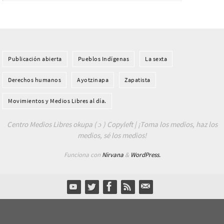
Publicación abierta
Pueblos Indí­genas
La sexta
Derechos humanos
Ayotzinapa
Zapatista
Movimientos y Medios Libres al día.
Centro Medios Libres okupa ( ɔ ) Copyleft | ¡Toma los medios, haz los
medios, sé los medios!
Funciona con
Nirvana
&
WordPress.