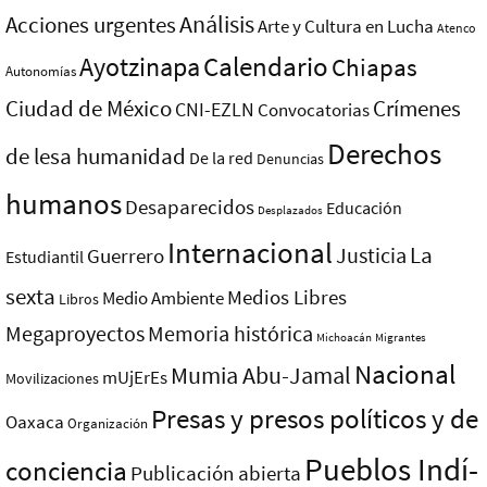
Análisis
Acciones urgentes
Arte y Cultura en Lucha
Atenco
Ayotzinapa
Calendario
Chiapas
Autonomías
Ciudad de México
Crímenes
CNI-EZLN
Convocatorias
Derechos
de lesa humanidad
De la red
Denuncias
humanos
Desaparecidos
Educación
Desplazados
Internacional
La
Justicia
Guerrero
Estudiantil
sexta
Medios Libres
Medio Ambiente
Libros
Megaproyectos
Memoria histórica
Michoacán
Migrantes
Nacional
Mumia Abu-Jamal
mUjErEs
Movilizaciones
Presas y presos polí­ticos y de
Oaxaca
Organización
Pueblos Indí­
conciencia
Publicación abierta