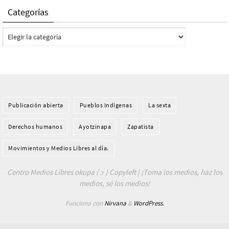
Categorías
Categorías
Publicación abierta
Pueblos Indí­genas
La sexta
Derechos humanos
Ayotzinapa
Zapatista
Movimientos y Medios Libres al día.
Centro Medios Libres okupa ( ɔ ) Copyleft | ¡Toma los medios, haz los
medios, sé los medios!
Funciona con
Nirvana
&
WordPress.