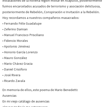
instalaciones de la novena región militar en Acapulco, posteriormente
fuimos encarcelados acusados de terrorismo y asociación delictuosa,
posteriormente de Rebelión, Conspiración e Invitación a la Rebelión.
Hoy recordamos a nuestros compañeros masacrados:
• Fernando Félix Guad
alupe
• Zeferino Damian
• Manuel Francisco Prisciliano
• Fidencio Morales
• Apolonio Jiménez
• Honorio García Lorenzo
• Mauro González
• Mario Chávez Gracia
• Daniel Crisóforo
• José Rivera
• Ricardo Zavala
En memoria de ellos, este poema de Mario Benedetti:
Ausencias
En mi viejo catálago de ausencias