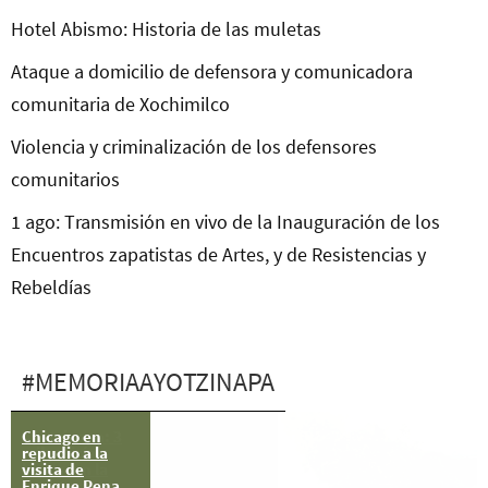
Hotel Abismo: Historia de las muletas
Ataque a domicilio de defensora y comunicadora
comunitaria de Xochimilco
Violencia y criminalización de los defensores
comunitarios
1 ago: Transmisión en vivo de la Inauguración de los
Encuentros zapatistas de Artes, y de Resistencias y
Rebeldías
#MEMORIAAYOTZINAPA
Chicago en
Ayotzinapa: 3
repudio a la
mil policías
visita de
bloquean la
Enrique Pena
carretera