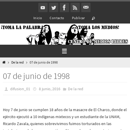
Ir
al
Inicio
Contacto
Publicar
contenido
Inicio
De la red
07 de junio de 1998
07 de junio de 1998
difusion_01
8 junio, 2016
De la red
Hoy 7 de junio se cumplen 18 años de la masacre de El Charco, donde el
ejército ejecutó a 10 indígenas mixtecos y un estudiante de la UNAM,
Ricardo Zavala, quienes sobrevivimos fuimos torturados en las