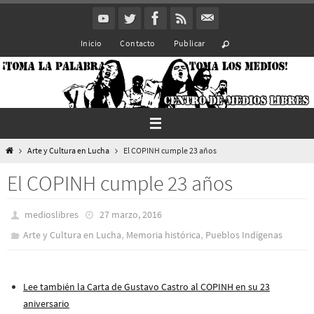
Ir
al
Inicio
Contacto
Publicar
contenido
Inicio
Arte y Cultura en Lucha
El COPINH cumple 23 años
El COPINH cumple 23 años
medioslibres
27 marzo, 2016
,
,
Arte y Cultura en Lucha
Memoria histórica
Pueblos Indí­genas
Lee también la Carta de Gustavo Castro al COPINH en su 23
aniversario