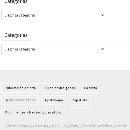
Categorías
Categorías
Categorías
Categorías
Publicación abierta
Pueblos Indí­genas
La sexta
Derechos humanos
Ayotzinapa
Zapatista
Movimientos y Medios Libres al día.
Centro Medios Libres okupa ( ɔ ) Copyleft | ¡Toma los medios, haz los