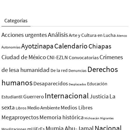
Categorías
Análisis
Acciones urgentes
Arte y Cultura en Lucha
Atenco
Ayotzinapa
Calendario
Chiapas
Autonomías
Ciudad de México
Crímenes
CNI-EZLN
Convocatorias
Derechos
de lesa humanidad
De la red
Denuncias
humanos
Desaparecidos
Educación
Desplazados
Internacional
La
Justicia
Guerrero
Estudiantil
sexta
Medios Libres
Medio Ambiente
Libros
Megaproyectos
Memoria histórica
Michoacán
Migrantes
Nacional
Mumia Abu-Jamal
mUjErEs
Movilizaciones