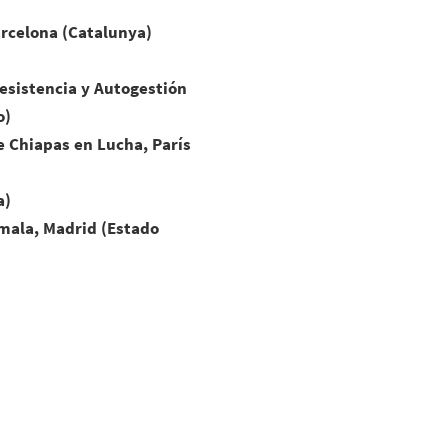
arcelona (Catalunya)
Resistencia y Autogestión
o)
e Chiapas en Lucha, París
a)
mala, Madrid (Estado