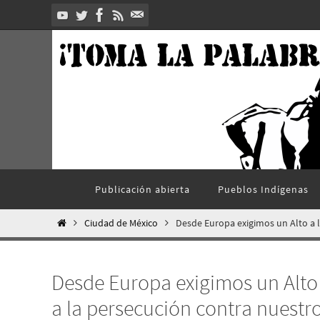
Ir
al
contenido
Ir
Publicación abierta
Pueblos Indí­genas
al
contenido
Inicio
Ciudad de México
Desde Europa exigimos un Alto a 
Desde Europa exigimos un Alto 
a la persecución contra nuest