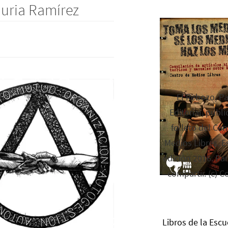
Nuria Ramírez
El Rebozo, P
Editorial, publi
folleto del Cen
Medios Libres. Es
edición 2016. Par
compartir. (c) C
Libros de la Escu