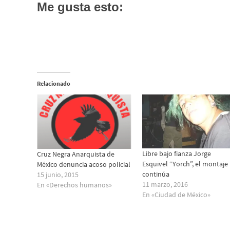
Me gusta esto:
Relacionado
Libre bajo fianza Jorge
Cruz Negra Anarquista de
Esquivel “Yorch”, el montaje
México denuncia acoso policial
continúa
15 junio, 2015
11 marzo, 2016
En «Derechos humanos»
En «Ciudad de México»