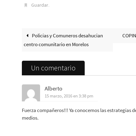
Guardar
.
Policías y Comuneros desahucian
COPIN
centro comunitario en Morelos
Un comentario
Alberto
15 marzo, 2016 en 3:38 pm
Fuerza compañeros!!! Ya conocemos las estrategías de
medios.