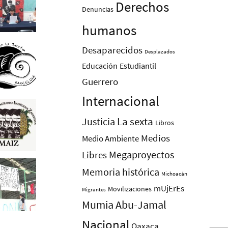
Derechos
Denuncias
humanos
Desaparecidos
Desplazados
Educación
Estudiantil
Guerrero
Internacional
La sexta
Justicia
Libros
Medios
Medio Ambiente
Megaproyectos
Libres
Memoria histórica
Michoacán
mUjErEs
Movilizaciones
Migrantes
Mumia Abu-Jamal
Nacional
Oaxaca