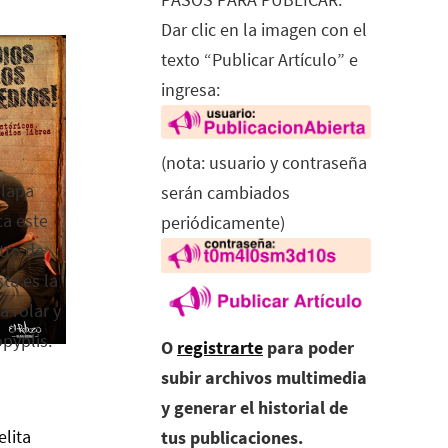
Dar clic en la imagen con el
texto “Publicar Artículo” e
ingresa:
(nota: usuario y contraseña
alapa
serán cambiados
ca este
periódicamente)
tro de
ta es la
a rolar y
opyplis.
O
registrarte
para poder
subir archivos multimedia
y generar el historial de
elita
tus publicaciones.