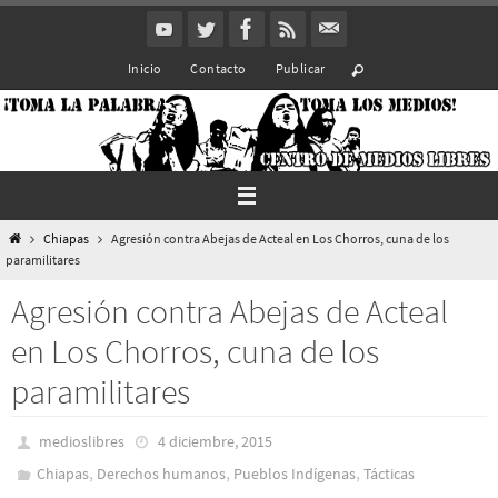
Ir
al
Inicio
Contacto
Publicar
contenido
Inicio
Chiapas
Agresión contra Abejas de Acteal en Los Chorros, cuna de los
paramilitares
Agresión contra Abejas de Acteal
en Los Chorros, cuna de los
paramilitares
medioslibres
4 diciembre, 2015
,
,
,
Chiapas
Derechos humanos
Pueblos Indí­genas
Tácticas