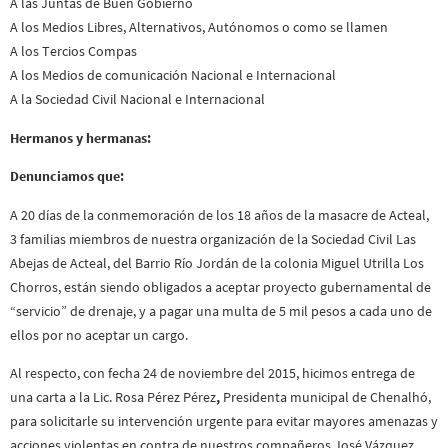
A las Juntas de Buen Gobierno
A los Medios Libres, Alternativos, Autónomos o como se llamen
A los Tercios Compas
A los Medios de comunicación Nacional e Internacional
A la Sociedad Civil Nacional e Internacional
Hermanos y hermanas:
Denunciamos que:
A 20 días de la conmemoración de los 18 años de la masacre de Acteal,
3 familias miembros de nuestra organización de la Sociedad Civil Las
Abejas de Acteal, del Barrio Río Jordán de la colonia Miguel Utrilla Los
Chorros, están siendo obligados a aceptar proyecto gubernamental de
“servicio” de drenaje, y a pagar una multa de 5 mil pesos a cada uno de
ellos por no aceptar un cargo.
Al respecto, con fecha 24 de noviembre del 2015, hicimos entrega de
una carta a la Lic. Rosa Pérez Pérez
,
Presidenta municipal de Chenalhó,
para solicitarle su intervención urgente para evitar mayores amenazas y
acciones violentas en contra de nuestros compañeros José Vázquez