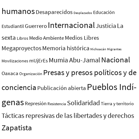
humanos
Desaparecidos
Educación
Desplazados
Internacional
La
Justicia
Guerrero
Estudiantil
sexta
Medios Libres
Medio Ambiente
Libros
Megaproyectos
Memoria histórica
Michoacán
Migrantes
Nacional
Mumia Abu-Jamal
mUjErEs
Movilizaciones
Presas y presos polí­ticos y de
Oaxaca
Organización
Pueblos Indí­
conciencia
Publicación abierta
genas
Solidaridad
Represión
Tierra y territorio
Resistencia
Tácticas represivas de las libertades y derechos
Zapatista