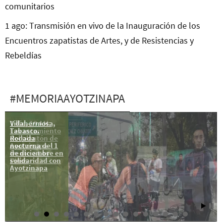
comunitarios
1 ago: Transmisión en vivo de la Inauguración de los
Encuentros zapatistas de Artes, y de Resistencias y
Rebeldías
#MEMORIAAYOTZINAPA
Villahermosa,
1 dic, 10 AM:
Tabasco.
Levantamiento
Rodada
del plantón de
nocturna del 1
Ayotzinapa
de diciembre en
frente a Los
solidaridad con
Pinos
Ayotzinapa