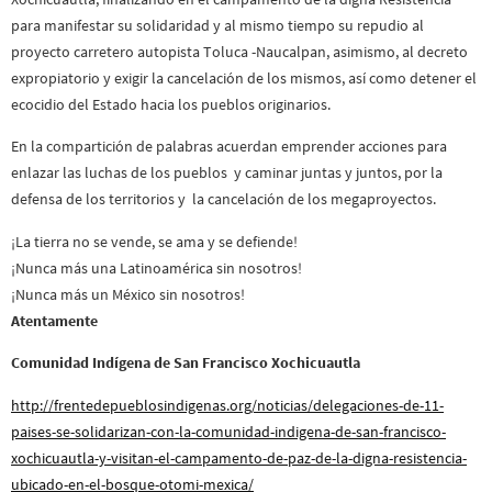
para manifestar su solidaridad y al mismo tiempo su repudio al
proyecto carretero autopista Toluca -Naucalpan, asimismo, al decreto
expropiatorio y exigir la cancelación de los mismos, así como detener el
ecocidio del Estado hacia los pueblos originarios.
En la compartición de palabras acuerdan emprender acciones para
enlazar las luchas de los pueblos y caminar juntas y juntos, por la
defensa de los territorios y la cancelación de los megaproyectos.
¡La tierra no se vende, se ama y se defiende!
¡Nunca más una Latinoamérica sin nosotros!
¡Nunca más un México sin nosotros!
Atentamente
Comunidad Indígena de San Francisco Xochicuautla
http://frentedepueblosindigenas.org/noticias/delegaciones-de-11-
paises-se-solidarizan-con-la-comunidad-indigena-de-san-francisco-
xochicuautla-y-visitan-el-campamento-de-paz-de-la-digna-resistencia-
ubicado-en-el-bosque-otomi-mexica/