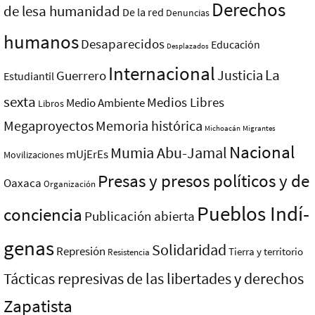
Derechos
de lesa humanidad
De la red
Denuncias
humanos
Desaparecidos
Educación
Desplazados
Internacional
La
Justicia
Guerrero
Estudiantil
sexta
Medios Libres
Medio Ambiente
Libros
Megaproyectos
Memoria histórica
Michoacán
Migrantes
Nacional
Mumia Abu-Jamal
mUjErEs
Movilizaciones
Presas y presos polí­ticos y de
Oaxaca
Organización
Pueblos Indí­
conciencia
Publicación abierta
genas
Solidaridad
Represión
Tierra y territorio
Resistencia
Tácticas represivas de las libertades y derechos
Zapatista