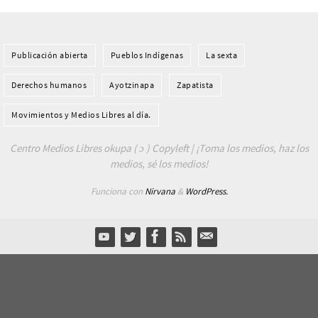
Publicación abierta
Pueblos Indí­genas
La sexta
Derechos humanos
Ayotzinapa
Zapatista
Movimientos y Medios Libres al día.
Centro Medios Libres okupa ( ɔ ) Copyleft | ¡Toma los medios, haz los
medios, sé los medios!
Funciona con
Nirvana
&
WordPress.