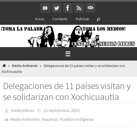
Ir
al
Inicio
Contacto
Publicar
contenido
Inicio
Medio Ambiente
Delegaciones de 11 países visitan y se solidarizan con
Xochicuautla
Delegaciones de 11 países visitan y
se solidarizan con Xochicuautla
medioslibres
22 septiembre, 2015
,
,
Medio Ambiente
Nacional
Pueblos Indí­genas