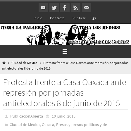
Ir
al
Inicio
Contacto
Publicar
contenido
Inicio
Ciudad de México
Protesta frente a Casa Oaxaca ante represión por jornadas
antielectorales 8 de junio de 2015
Protesta frente a Casa Oaxaca ante
represión por jornadas
antielectorales 8 de junio de 2015
PublicacionAbierta
10 junio, 2015
,
,
Ciudad de México
Oaxaca
Presas y presos polí­ticos y de