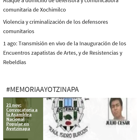
Ataque a domicilio de defensora y comunicadora
comunitaria de Xochimilco
Violencia y criminalización de los defensores
comunitarios
1 ago: Transmisión en vivo de la Inauguración de los
Encuentros zapatistas de Artes, y de Resistencias y
Rebeldías
#MEMORIAAYOTZINAPA
21 nov:
Represión a
Convocatoria a
estudiantes en
la Asamblea
Puebla que se
Nacional
manifestaban
Popular en
por los 43 de
Ayotzinapa
Ayotzinapa