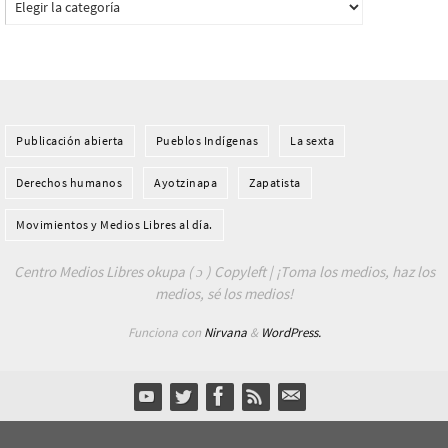
Publicación abierta
Pueblos Indí­genas
La sexta
Derechos humanos
Ayotzinapa
Zapatista
Movimientos y Medios Libres al día.
Centro Medios Libres okupa ( ɔ ) Copyleft | ¡Toma los medios, haz los
medios, sé los medios!
Funciona con
Nirvana
&
WordPress.