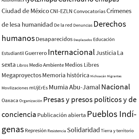
Autonomías
Ciudad de México
Crímenes
CNI-EZLN
Convocatorias
Derechos
de lesa humanidad
De la red
Denuncias
humanos
Desaparecidos
Educación
Desplazados
Internacional
La
Justicia
Guerrero
Estudiantil
sexta
Medios Libres
Medio Ambiente
Libros
Megaproyectos
Memoria histórica
Michoacán
Migrantes
Nacional
Mumia Abu-Jamal
mUjErEs
Movilizaciones
Presas y presos polí­ticos y de
Oaxaca
Organización
Pueblos Indí­
conciencia
Publicación abierta
genas
Solidaridad
Represión
Tierra y territorio
Resistencia