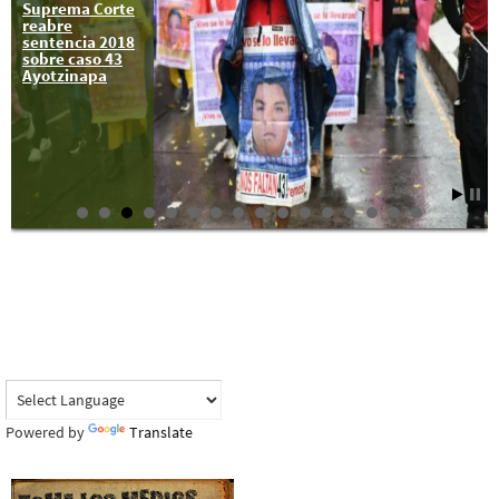
Suprema Corte
7 de
reabre
noviembre: No
sentencia 2018
te conozco pero
sobre caso 43
nos
Ayotzinapa
necesitamos
para hacer un
mundo nuevo
Powered by
Translate