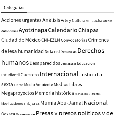
Categorías
Análisis
Acciones urgentes
Arte y Cultura en Lucha
Atenco
Ayotzinapa
Calendario
Chiapas
Autonomías
Ciudad de México
Crímenes
CNI-EZLN
Convocatorias
Derechos
de lesa humanidad
De la red
Denuncias
humanos
Desaparecidos
Educación
Desplazados
Internacional
La
Justicia
Guerrero
Estudiantil
sexta
Medios Libres
Medio Ambiente
Libros
Megaproyectos
Memoria histórica
Michoacán
Migrantes
Nacional
Mumia Abu-Jamal
mUjErEs
Movilizaciones
Presas y presos polí­ticos y de
Oaxaca
Organización