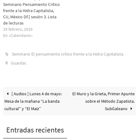
Seminario Pensamiento Crítico
frente a la Hidra Capitalista,
CU, México DF.] sesión 3. Lista
de lecturas
29 febrero, 2016
En «Calendario»
.
Seminario El pensamiento crítico frente a la Hidra Capitalista
.
Guardar
[ Audios ] Lunes 4 de mayo:
El Muro y la Grieta, Primer Apunte
Mesa de la mañana “La banda
sobre el Método Zapatista.
cultural” y “El Maíz”
SubGaleano
Entradas recientes