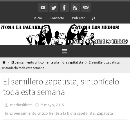
Ir
al
Inicio
Contacto
Publicar
contenido
Inicio
El pensamiento crítico frente a la hidra capitalista
El semillero zapatista,
sintonícelo toda esta semana
El semillero zapatista, sintonícelo
toda esta semana
medioslibres
5 mayo, 2015
,
El pensamiento crítico frente a la hidra capitalista
Zapatista