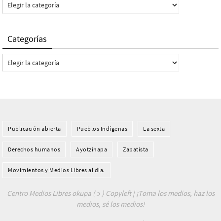
Categorías
Categorías
Categorías
Publicación abierta
Pueblos Indí­genas
La sexta
Derechos humanos
Ayotzinapa
Zapatista
Movimientos y Medios Libres al día.
Centro Medios Libres okupa ( ɔ ) Copyleft | ¡Toma los medios, haz los
medios, sé los medios!