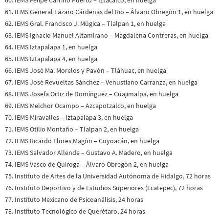
61. IEMS General Lázaro Cárdenas del Río – Álvaro Obregón 1, en huelga
62. IEMS Gral. Francisco J. Múgica – Tlalpan 1, en huelga
63. IEMS Ignacio Manuel Altamirano – Magdalena Contreras, en huelga
64. IEMS Iztapalapa 1, en huelga
65. IEMS Iztapalapa 4, en huelga
66. IEMS José Ma. Morelos y Pavón – Tláhuac, en huelga
67. IEMS José Revueltas Sánchez – Venustiano Carranza, en huelga
68. IEMS Josefa Ortiz de Domínguez – Cuajimalpa, en huelga
69. IEMS Melchor Ocampo – Azcapotzalco, en huelga
70. IEMS Miravalles – Iztapalapa 3, en huelga
71. IEMS Otilio Montaño – Tlalpan 2, en huelga
72. IEMS Ricardo Flores Magón – Coyoacán, en huelga
73. IEMS Salvador Allende – Gustavo A. Madero, en huelga
74. IEMS Vasco de Quiroga – Álvaro Obregón 2, en huelga
75. Instituto de Artes de la Universidad Autónoma de Hidalgo, 72 horas
76. Instituto Deportivo y de Estudios Superiores (Ecatepec), 72 horas
77. Instituto Mexicano de Psicoanálisis, 24 horas
78. Instituto Tecnológico de Querétaro, 24 horas