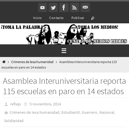
Ir
al
Inicio
Contacto
Publicar
contenido
Inicio
Crímenes de lesa humanidad
Asamblea Interuniversitaria reporta 115
escuelas en paro en 14 estados
Asamblea Interuniversitaria reporta
115 escuelas en paro en 14 estados
reflejo
5 noviembre, 2014
,
,
,
,
Crímenes de lesa humanidad
Estudiantil
Guerrero
Nacional
Solidaridad