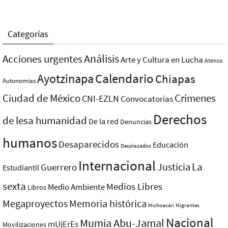
Categorías
Análisis
Acciones urgentes
Arte y Cultura en Lucha
Atenco
Ayotzinapa
Calendario
Chiapas
Autonomías
Ciudad de México
Crímenes
CNI-EZLN
Convocatorias
Derechos
de lesa humanidad
De la red
Denuncias
humanos
Desaparecidos
Educación
Desplazados
Internacional
La
Justicia
Guerrero
Estudiantil
sexta
Medios Libres
Medio Ambiente
Libros
Megaproyectos
Memoria histórica
Michoacán
Migrantes
Nacional
Mumia Abu-Jamal
mUjErEs
Movilizaciones