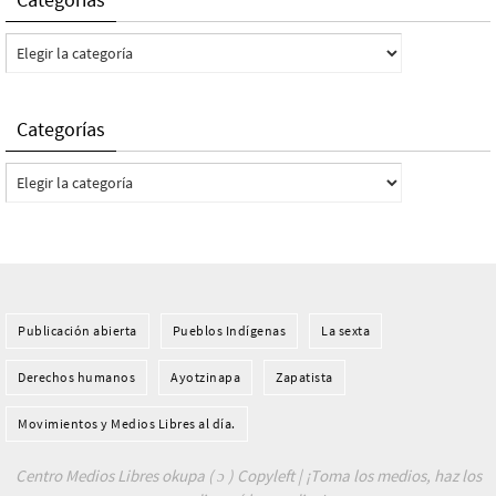
Categorías
Categorías
Categorías
Publicación abierta
Pueblos Indí­genas
La sexta
Derechos humanos
Ayotzinapa
Zapatista
Movimientos y Medios Libres al día.
Centro Medios Libres okupa ( ɔ ) Copyleft | ¡Toma los medios, haz los