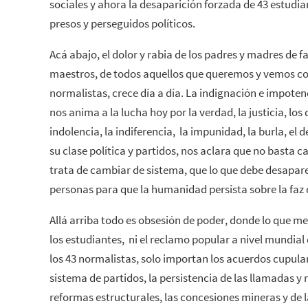
sociales y ahora la desaparición forzada de 43 estudi
presos y perseguidos políticos.
Acá abajo, el dolor y rabia de los padres y madres de fa
maestros, de todos aquellos que queremos y vemos con
normalistas, crece día a día. La indignación e impote
nos anima a la lucha hoy por la verdad, la justicia, lo
indolencia, la indiferencia, la impunidad, la burla, el 
su clase política y partidos, nos aclara que no basta 
trata de cambiar de sistema, que lo que debe desaparec
personas para que la humanidad persista sobre la faz d
Allá arriba todo es obsesión de poder, donde lo que m
los estudiantes, ni el reclamo popular a nivel mundial
los 43 normalistas, solo importan los acuerdos cupular
sistema de partidos, la persistencia de las llamadas 
reformas estructurales, las concesiones mineras y de l