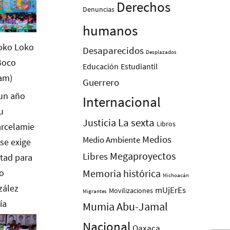
Derechos
Denuncias
humanos
Desaparecidos
Desplazados
Educación
Estudiantil
Guerrero
Internacional
La sexta
Justicia
Libros
Medios
Medio Ambiente
Megaproyectos
Libres
Memoria histórica
Michoacán
mUjErEs
Movilizaciones
Migrantes
Mumia Abu-Jamal
Nacional
Oaxaca