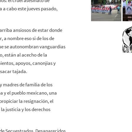
s: el cruel asesinato de
a a cabo este jueves pasado,
arriba ansiosos de estar donde
r, a nombre eso si de los de
 que se autonombran vanguardias
o, están al acecho de la
ientos, apoyos, canonjías y
sacar tajada.
 y madres de familia de los
a y el pueblo mexicano, una
opiciar la resignación, el
la justicia y los derechos
 de Secuestrados, Desaparecidos