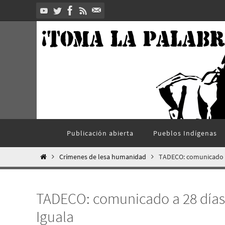
Ir
al
contenido
Ir
Publicación abierta
Pueblos Indí­genas
al
contenido
Inicio
Crímenes de lesa humanidad
TADECO: comunicado a 
TADECO: comunicado a 28 días 
Iguala