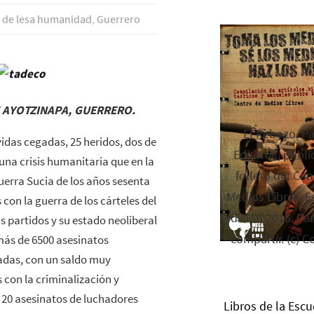
 de lesa humanidad
,
Guerrero
 AYOTZINAPA, GUERRERO.
El Rebozo, P
vidas cegadas, 25 heridos, dos de
Editorial, publi
 una crisis humanitaria que en la
folleto del Cen
uerra Sucia de los años sesenta
Medios Libres. Es
 con la guerra de los cárteles del
edición 2016. Par
s partidos y su estado neoliberal
compartir. (c) C
más de 6500 asesinatos
zadas, con un saldo muy
con la criminalización y
e 20 asesinatos de luchadores
Libros de la Escu