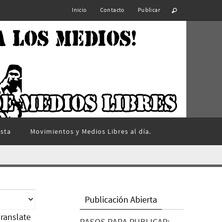
Inicio
Contacto
Publicar
ista
Movimientos y Medios Libres al día.
Publicación Abierta
ranslate
PASOS PARA PUBLICAR: