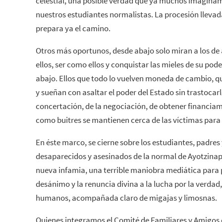
celestial, una posible verdad que ya muchos imaginamo
nuestros estudiantes normalistas. La procesión llevad
prepara ya el camino.
Otros más oportunos, desde abajo solo miran a los de 
ellos, ser como ellos y conquistar las mieles de su pode
abajo. Ellos que todo lo vuelven moneda de cambio,
y sueñan con asaltar el poder del Estado sin trastocarl
concertación, de la negociación, de obtener financiam
como buitres se mantienen cerca de las víctimas para 
En éste marco, se cierne sobre los estudiantes, padres
desaparecidos y asesinados de la normal de Ayotzinap
nueva infamia, una terrible maniobra mediática para pr
desánimo y la renuncia divina a la lucha por la verdad, 
humanos, acompañada claro de migajas y limosnas.
Quienes integramos el Comité de Familiares y Amigos