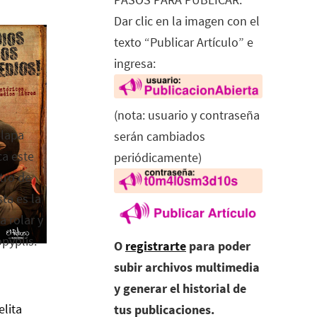
Dar clic en la imagen con el
texto “Publicar Artículo” e
ingresa:
(nota: usuario y contraseña
alapa
serán cambiados
ca este
periódicamente)
tro de
ta es la
a rolar y
opyplis.
O
registrarte
para poder
subir archivos multimedia
y generar el historial de
elita
tus publicaciones.